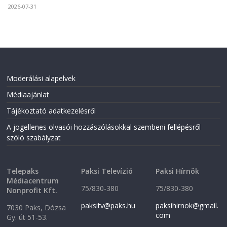
2026-07-31
Moderálási alapelvek
Médiaajánlat
Tájékoztató adatkezelésről
A jogellenes olvasói hozzászólásokkal szembeni fellépésről
szóló szabályzat
Telepaks
Paksi Televízió
Paksi Hírnök
Médiacentrum
75/830-380
75/830-380
Nonprofit Kft.
paksitv@paks.hu
paksihirnok@gmail.
7030 Paks, Dózsa
com
Gy. út 51-53.