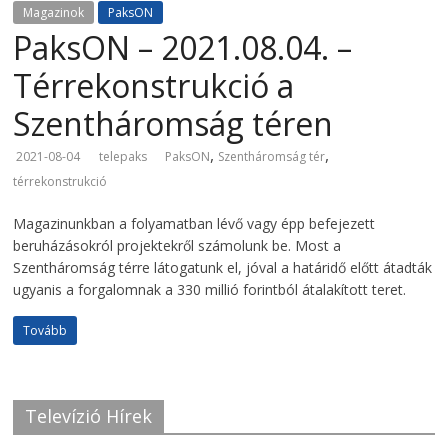
Magazinok
PaksON
PaksON – 2021.08.04. –
Térrekonstrukció a
Szentháromság téren
,
,
2021-08-04
telepaks
PaksON
Szentháromság tér
térrekonstrukció
Magazinunkban a folyamatban lévő vagy épp befejezett
beruházásokról projektekről számolunk be. Most a
Szentháromság térre látogatunk el, jóval a határidő előtt átadták
ugyanis a forgalomnak a 330 millió forintból átalakított teret.
Tovább
Televízió Hírek