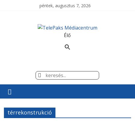
péntek, augusztus 7, 2026
TelePaks
Médiacentrum
Élő
TelePaks
Kistérségi
Televízió
honlapja
térrekonstrukció