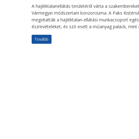
A hajléktalanellátás területéről várta a szakembere
Vármegyei módszertani konzorciuma. A Paks Kistérsé
megvitatták a hajléktalan-ellátási munkacsoport egés
észrevételeket, és szó esett a műanyag palack, mint é
Tovább