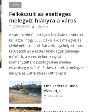
Hírek
Felkészült az esetleges
melegvíz-hiányra a város
2026-08-04
telepaks
Az atomerőmű esetleges leállásával számolni
kell azzal, hogy 6000 paksi lakos melegvíz és
távhő nélkül marad. Bár a vízügyi helyzet most
kedvezőbb és a kettes blokk egyik turbinája
működik, a város önkormányzata a
kormányzattal összefogásban minden
eshetőségre számít. Felkészítették a melegvíz-
hiányra az Életfa Idősek Otthonát is.
Emelkedett a Duna
vízszintje
2026-08-04