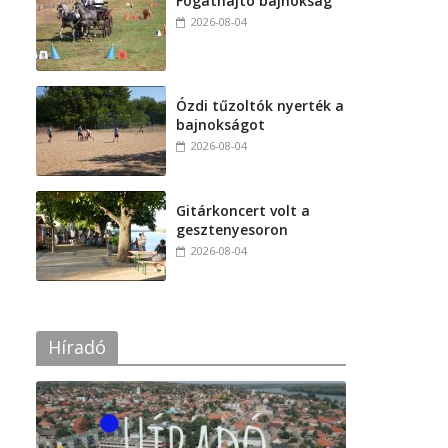
Fogathajtó bajnokság
2026-08-04
Ózdi tűzoltók nyerték a
bajnokságot
2026-08-04
Gitárkoncert volt a
gesztenyesoron
2026-08-04
Híradó