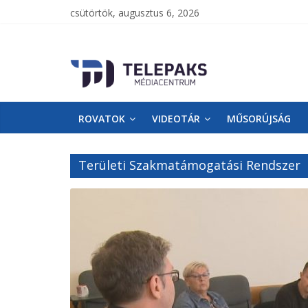
csütörtök, augusztus 6, 2026
TelePaks
Médiacentrum
ROVATOK
VIDEOTÁR
MŰSORÚJSÁG
TelePaks
Kistérségi
Televízió
Területi Szakmatámogatási Rendszer
honlapja