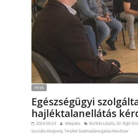
Hírek
Egészségügyi szolgálta
hajléktalanellátás kér
,
2024-09-24
telepaks
Borbás László
Dr. Rigó Or
,
Szociális Központ
Területi Szakmatámogatási Rendszer