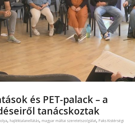
tások és PET-palack – a
déseiről tanácskoztak
,
,
,
solya
hajléktalanellátás
magyar máltai szeretetszolgálat
Paks Kistérségi