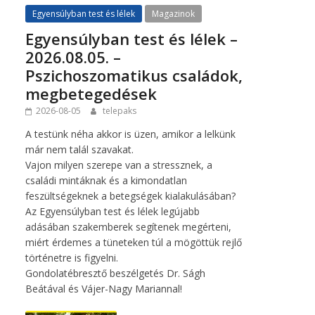
Egyensúlyban test és lélek
Magazinok
Egyensúlyban test és lélek –
2026.08.05. –
Pszichoszomatikus családok,
megbetegedések
2026-08-05
telepaks
A testünk néha akkor is üzen, amikor a lelkünk
már nem talál szavakat.
Vajon milyen szerepe van a stressznek, a
családi mintáknak és a kimondatlan
feszültségeknek a betegségek kialakulásában?
Az Egyensúlyban test és lélek legújabb
adásában szakemberek segítenek megérteni,
miért érdemes a tüneteken túl a mögöttük rejlő
történetre is figyelni.
Gondolatébresztő beszélgetés Dr. Ságh
Beátával és Vájer-Nagy Mariannal!