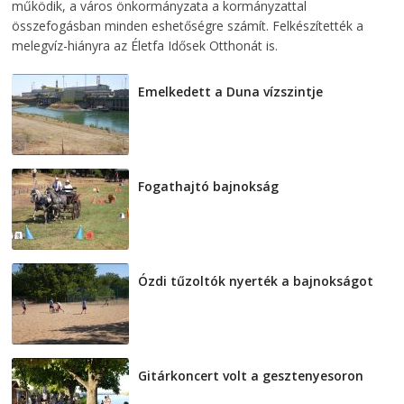
működik, a város önkormányzata a kormányzattal
összefogásban minden eshetőségre számít. Felkészítették a
melegvíz-hiányra az Életfa Idősek Otthonát is.
Emelkedett a Duna vízszintje
2026-08-04
Fogathajtó bajnokság
2026-08-04
Ózdi tűzoltók nyerték a bajnokságot
2026-08-04
Gitárkoncert volt a gesztenyesoron
2026-08-04