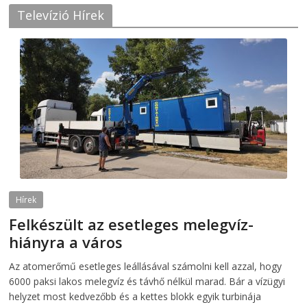
Televízió Hírek
Hírek
Felkészült az esetleges melegvíz-
hiányra a város
2026-08-04
telepaks
Az atomerőmű esetleges leállásával számolni kell azzal, hogy
6000 paksi lakos melegvíz és távhő nélkül marad. Bár a vízügyi
helyzet most kedvezőbb és a kettes blokk egyik turbinája