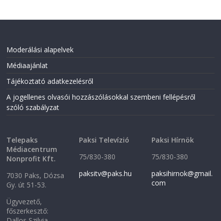
Moderálási alapelvek
Médiaajánlat
Tájékoztató adatkezelésről
A jogellenes olvasói hozzászólásokkal szembeni fellépésről
szóló szabályzat
Telepaks
Paksi Televízió
Paksi Hírnök
Médiacentrum
75/830-380
75/830-380
Nonprofit Kft.
paksitv@paks.hu
paksihirnok@gmail.
7030 Paks, Dózsa
com
Gy. út 51-53.
Ügyvezető,
főszerkesztő:
Dallos Szilvia