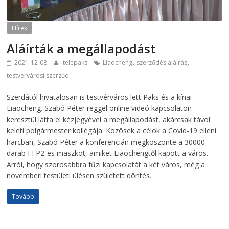
Hírek
Aláírták a megállapodást
,
,
2021-12-08
telepaks
Liaocheng
szerződés aláírás
testvérvárosi szerződ
Szerdától hivatalosan is testvérváros lett Paks és a kínai
Liaocheng. Szabó Péter reggel online videó kapcsolaton
keresztül látta el kézjegyével a megállapodást, akárcsak távol
keleti polgármester kollégája. Közösek a célok a Covid-19 elleni
harcban, Szabó Péter a konferencián megköszönte a 30000
darab FFP2-es maszkot, amiket Liaochengtől kapott a város.
Arról, hogy szorosabbra fűzi kapcsolatát a két város, még a
novemberi testületi ülésen született döntés.
Tovább