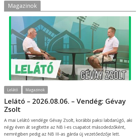
Magazinok
Lelátó
Magazinok
Lelátó – 2026.08.06. – Vendég: Gévay
Zsolt
2026-08-06
telepaks
A mai Lelátó vendége Gévay Zsolt, korábbi paksi labdarúgó, aki
négy éven át segítette az NB I-es csapatot másodedzőként,
nemrégiben pedig az NB III-as gárda új vezetőedzője lett.