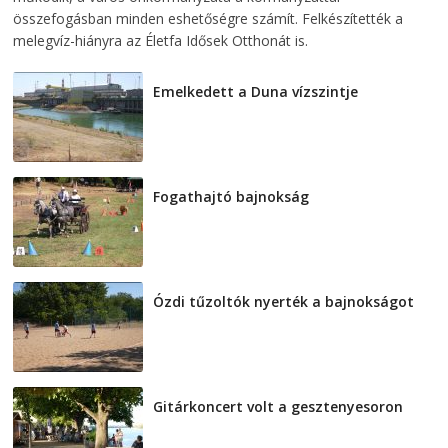
összefogásban minden eshetőségre számít. Felkészítették a
melegvíz-hiányra az Életfa Idősek Otthonát is.
Emelkedett a Duna vízszintje
2026-08-04
Fogathajtó bajnokság
2026-08-04
Ózdi tűzoltók nyerték a bajnokságot
2026-08-04
Gitárkoncert volt a gesztenyesoron
2026-08-04