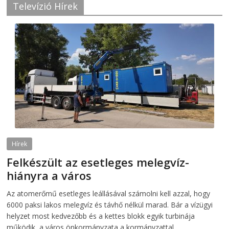
Televízió Hírek
Hírek
Felkészült az esetleges melegvíz-
hiányra a város
2026-08-04
telepaks
Az atomerőmű esetleges leállásával számolni kell azzal, hogy
6000 paksi lakos melegvíz és távhő nélkül marad. Bár a vízügyi
helyzet most kedvezőbb és a kettes blokk egyik turbinája
működik, a város önkormányzata a kormányzattal