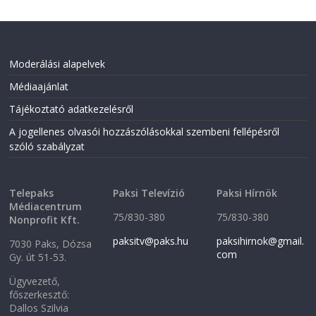
Moderálási alapelvek
Médiaajánlat
Tájékoztató adatkezelésről
A jogellenes olvasói hozzászólásokkal szembeni fellépésről
szóló szabályzat
Telepaks
Paksi Televízió
Paksi Hírnök
Médiacentrum
75/830-380
75/830-380
Nonprofit Kft.
paksitv@paks.hu
paksihirnok@gmail.
7030 Paks, Dózsa
com
Gy. út 51-53.
Ügyvezető,
főszerkesztő:
Dallos Szilvia