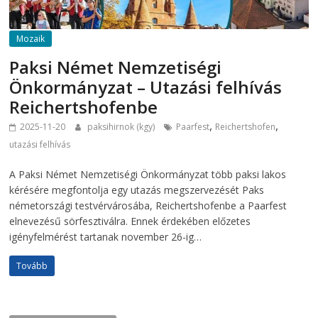
Mozaik
Paksi Német Nemzetiségi
Önkormányzat – Utazási felhívás
Reichertshofenbe
,
,
2025-11-20
paksihirnok (kgy)
Paarfest
Reichertshofen
utazási felhívás
A Paksi Német Nemzetiségi Önkormányzat több paksi lakos
kérésére megfontolja egy utazás megszervezését Paks
németországi testvérvárosába, Reichertshofenbe a Paarfest
elnevezésű sörfesztiválra. Ennek érdekében előzetes
igényfelmérést tartanak november 26-ig…
Tovább