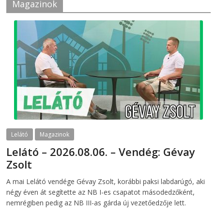
Magazinok
Lelátó
Magazinok
Lelátó – 2026.08.06. – Vendég: Gévay
Zsolt
2026-08-06
telepaks
A mai Lelátó vendége Gévay Zsolt, korábbi paksi labdarúgó, aki
négy éven át segítette az NB I-es csapatot másodedzőként,
nemrégiben pedig az NB III-as gárda új vezetőedzője lett.