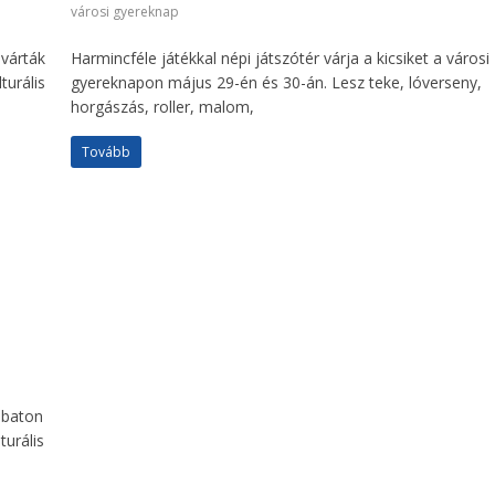
városi gyereknap
várták
Harmincféle játékkal népi játszótér várja a kicsiket a városi
turális
gyereknapon május 29-én és 30-án. Lesz teke, lóverseny,
horgászás, roller, malom,
Tovább
mbaton
urális