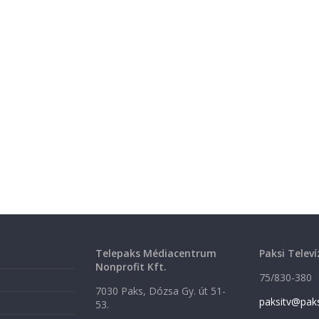
Telepaks Médiacentrum
Paksi Televí
Nonprofit Kft.
75/830-380
7030 Paks, Dózsa Gy. út 51-
paksitv@pak
53.