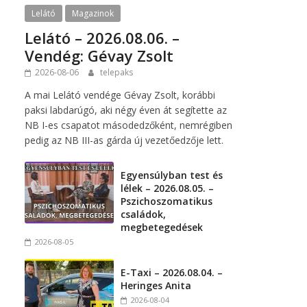
Lelátó
Magazinok
Lelátó – 2026.08.06. –
Vendég: Gévay Zsolt
2026-08-06
telepaks
A mai Lelátó vendége Gévay Zsolt, korábbi
paksi labdarúgó, aki négy éven át segítette az
NB I-es csapatot másodedzőként, nemrégiben
pedig az NB III-as gárda új vezetőedzője lett.
Egyensúlyban test és
lélek – 2026.08.05. –
Pszichoszomatikus
családok,
megbetegedések
2026-08-05
E-Taxi – 2026.08.04. –
Heringes Anita
2026-08-04