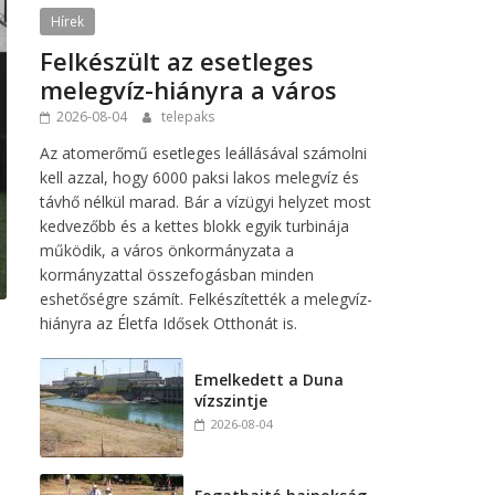
Hírek
Felkészült az esetleges
melegvíz-hiányra a város
2026-08-04
telepaks
Az atomerőmű esetleges leállásával számolni
kell azzal, hogy 6000 paksi lakos melegvíz és
távhő nélkül marad. Bár a vízügyi helyzet most
kedvezőbb és a kettes blokk egyik turbinája
működik, a város önkormányzata a
kormányzattal összefogásban minden
eshetőségre számít. Felkészítették a melegvíz-
hiányra az Életfa Idősek Otthonát is.
Emelkedett a Duna
vízszintje
2026-08-04