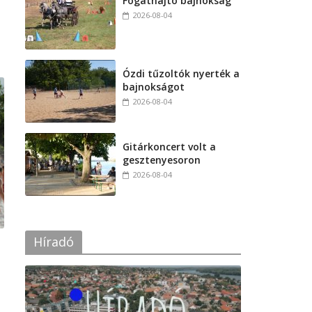
Fogathajtó bajnokság
2026-08-04
Ózdi tűzoltók nyerték a
bajnokságot
2026-08-04
Gitárkoncert volt a
gesztenyesoron
2026-08-04
Híradó