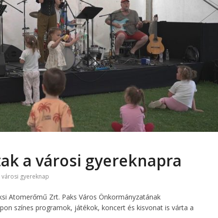
ak a városi gyereknapra
,
városi gyereknap
ksi Atomerőmű Zrt. Paks Város Önkormányzatának
n színes programok, játékok, koncert és kisvonat is várta a