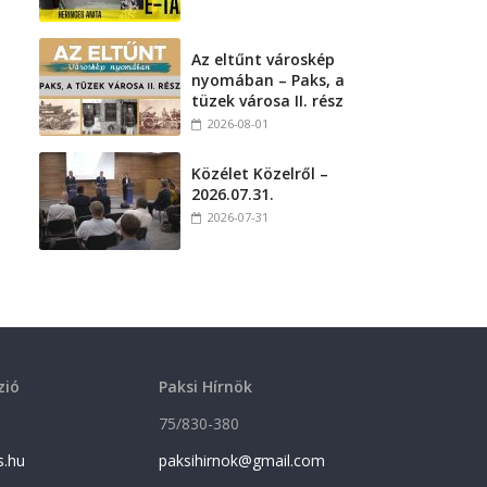
Az eltűnt városkép
nyomában – Paks, a
tüzek városa II. rész
2026-08-01
Közélet Közelről –
2026.07.31.
2026-07-31
zió
Paksi Hírnök
75/830-380
s.hu
paksihirnok@gmail.com