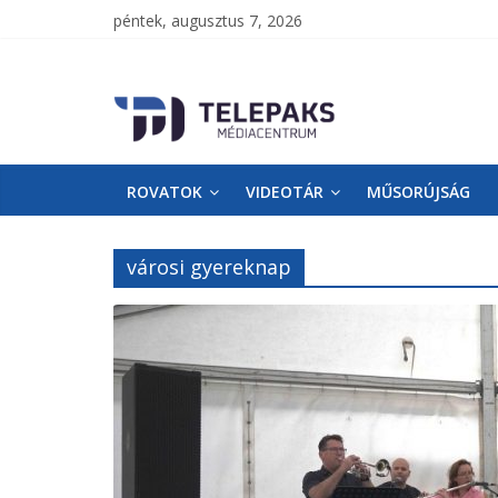
péntek, augusztus 7, 2026
TelePaks
Médiacentrum
ROVATOK
VIDEOTÁR
MŰSORÚJSÁG
TelePaks
Kistérségi
Televízió
városi gyereknap
honlapja