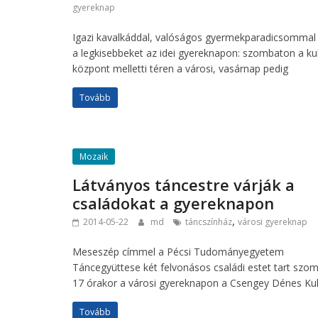
gyereknap
Igazi kavalkáddal, valóságos gyermekparadicsommal 
a legkisebbeket az idei gyereknapon: szombaton a kul
központ melletti téren a városi, vasárnap pedig
Tovább
Mozaik
Látványos táncestre várják a
családokat a gyereknapon
,
2014-05-22
md
táncszínház
városi gyereknap
Meseszép címmel a Pécsi Tudományegyetem
Táncegyüttese két felvonásos családi estet tart szo
17 órakor a városi gyereknapon a Csengey Dénes Kult
Tovább