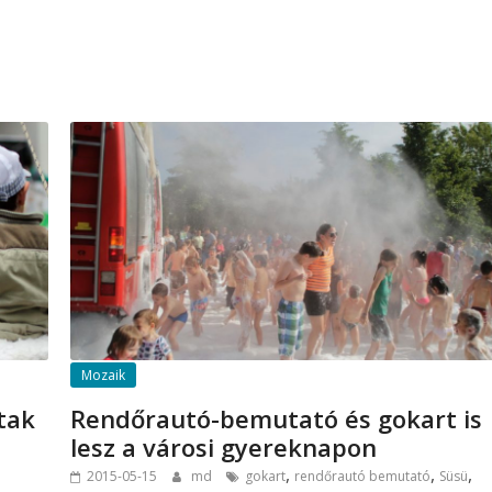
Mozaik
tak
Rendőrautó-bemutató és gokart is
lesz a városi gyereknapon
,
,
,
2015-05-15
md
gokart
rendőrautó bemutató
Süsü