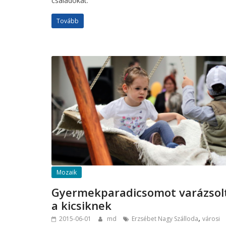
családokat.
Tovább
Mozaik
Gyermekparadicsomot varázsol
a kicsiknek
,
2015-06-01
md
Erzsébet Nagy Szálloda
városi