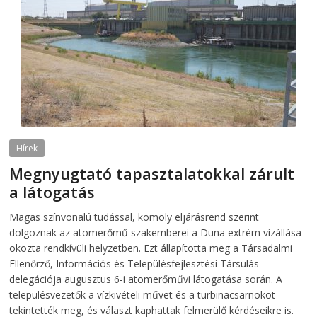
Hírek
Megnyugtató tapasztalatokkal zárult
a látogatás
2026-08-07
telepaks
Magas színvonalú tudással, komoly eljárásrend szerint
dolgoznak az atomerőmű szakemberei a Duna extrém vízállása
okozta rendkívüli helyzetben. Ezt állapította meg a Társadalmi
Ellenőrző, Információs és Településfejlesztési Társulás
delegációja augusztus 6-i atomerőművi látogatása során. A
településvezetők a vízkivételi művet és a turbinacsarnokot
tekintették meg, és választ kaphattak felmerülő kérdéseikre is.