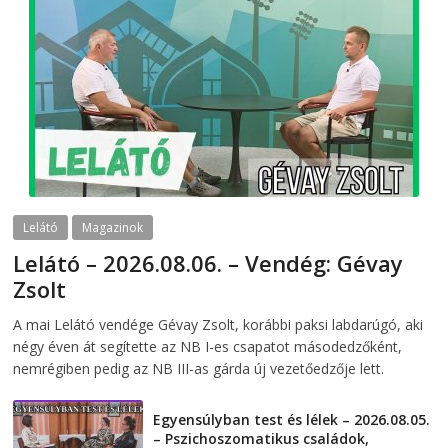
Lelátó
Magazinok
Lelátó – 2026.08.06. – Vendég: Gévay
Zsolt
2026-08-06
telepaks
A mai Lelátó vendége Gévay Zsolt, korábbi paksi labdarúgó, aki
négy éven át segítette az NB I-es csapatot másodedzőként,
nemrégiben pedig az NB III-as gárda új vezetőedzője lett.
Egyensúlyban test és lélek – 2026.08.05.
– Pszichoszomatikus családok,