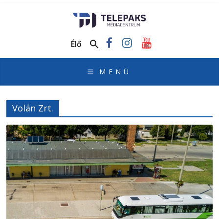
TelePaks
Médiacentrum
Élő
TelePaks
Kistérségi
Televízió
honlapja
Volán Zrt.