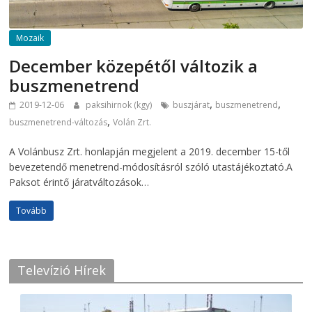
Mozaik
December közepétől változik a
buszmenetrend
,
,
2019-12-06
paksihirnok (kgy)
buszjárat
buszmenetrend
,
buszmenetrend-változás
Volán Zrt.
A Volánbusz Zrt. honlapján megjelent a 2019. december 15-től
bevezetendő menetrend-módosításról szóló utastájékoztató.A
Paksot érintő járatváltozások…
Tovább
Televízió Hírek