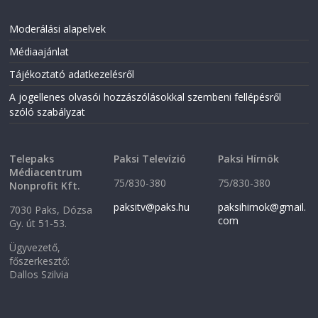
Moderálási alapelvek
Médiaajánlat
Tájékoztató adatkezelésről
A jogellenes olvasói hozzászólásokkal szembeni fellépésről
szóló szabályzat
Telepaks
Paksi Televízió
Paksi Hírnök
Médiacentrum
75/830-380
75/830-380
Nonprofit Kft.
paksitv@paks.hu
paksihirnok@gmail.
7030 Paks, Dózsa
com
Gy. út 51-53.
Ügyvezető,
főszerkesztő:
Dallos Szilvia