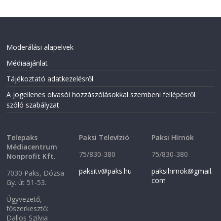
(
O
O
p
p
e
e
n
n
s
s
i
i
n
Moderálási alapelvek
n
n
n
e
Médiaajánlat
e
w
w
w
w
i
Tájékoztató adatkezelésről
i
n
n
d
A jogellenes olvasói hozzászólásokkal szembeni fellépésről
d
o
o
w
szóló szabályzat
w
)
)
Telepaks
Paksi Televízió
Paksi Hírnök
Médiacentrum
75/830-380
75/830-380
Nonprofit Kft.
paksitv@paks.hu
paksihirnok@gmail.
7030 Paks, Dózsa
com
Gy. út 51-53.
Ügyvezető,
főszerkesztő:
Dallos Szilvia