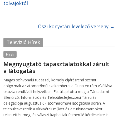
r
r
tolvajoktól
e
e
o
o
n
n
F
T
a
w
c
i
e
t
Őszi könyvtári levelező verseny
→
b
t
o
e
o
r
k
(
Televízió Hírek
(
O
O
p
p
e
e
n
Hírek
n
s
s
i
Megnyugtató tapasztalatokkal zárult
i
n
n
n
a látogatás
n
e
e
w
w
w
2026-08-07
telepaks
Magas színvonalú tudással, komoly eljárásrend szerint
w
i
i
n
dolgoznak az atomerőmű szakemberei a Duna extrém vízállása
n
d
d
o
okozta rendkívüli helyzetben. Ezt állapította meg a Társadalmi
o
w
Ellenőrző, Információs és Településfejlesztési Társulás
w
)
)
delegációja augusztus 6-i atomerőművi látogatása során. A
településvezetők a vízkivételi művet és a turbinacsarnokot
tekintették meg, és választ kaphattak felmerülő kérdéseikre is.