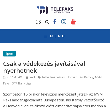
TelePaks
Médiacentrum
Élő
TelePaks
Kistérségi
Televízió
honlapja
Sport
Csak a védekezés javításával
nyerhetnek
,
,
,
2011-10-01
md
futballmérkőzés
Honvéd
Kis Károly
MVM
,
Paks
OTP Bank Liga
Szombaton 15 órakor televíziós mérkőzést játszik az MVM
Paks labdarúgócsapata Budapesten. Kis Károly vezetőedző
a Honvéd elleni találkozó előtt elmondta: sajnálatos módon a