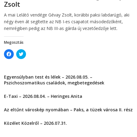
Zsolt
n
e
e
w
w
w
2026-08-06
telepaks
A mai Lelátó vendége Gévay Zsolt, korábbi paksi labdarúgó, aki
w
i
i
n
négy éven át segítette az NB I-es csapatot másodedzőként,
n
d
d
o
nemrégiben pedig az NB III-as gárda új vezetőedzője lett.
o
w
w
)
)
Megosztás
C
C
l
l
i
i
c
c
k
k
t
t
Egyensúlyban test és lélek – 2026.08.05. –
o
o
s
s
Pszichoszomatikus családok, megbetegedések
h
h
a
a
2026-08-05
r
r
E-Taxi – 2026.08.04. – Heringes Anita
e
e
o
o
2026-08-04
n
n
F
T
Az eltűnt városkép nyomában – Paks, a tüzek városa II. rész
a
w
2026-08-01
c
i
e
t
Közélet Közelről – 2026.07.31.
b
t
o
e
2026-07-31
o
r
k
(