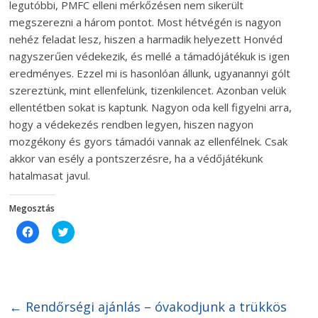
legutóbbi, PMFC elleni mérkőzésen nem sikerült
megszerezni a három pontot. Most hétvégén is nagyon
nehéz feladat lesz, hiszen a harmadik helyezett Honvéd
nagyszerűen védekezik, és mellé a támadójátékuk is igen
eredményes. Ezzel mi is hasonlóan állunk, ugyanannyi gólt
szereztünk, mint ellenfelünk, tizenkilencet. Azonban velük
ellentétben sokat is kaptunk. Nagyon oda kell figyelni arra,
hogy a védekezés rendben legyen, hiszen nagyon
mozgékony és gyors támadói vannak az ellenfélnek. Csak
akkor van esély a pontszerzésre, ha a védőjátékunk
hatalmasat javul.
Megosztás
C
C
l
l
i
i
c
c
k
k
t
t
o
o
s
s
h
h
←
Rendőrségi ajánlás – óvakodjunk a trükkös
a
a