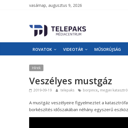
vasárnap, augusztus 9, 2026
TelePaks
Médiacentrum
ROVATOK
VIDEOTÁR
MŰSORÚJSÁG
TelePaks
Kistérségi
Televízió
Hírek
honlapja
Veszélyes mustgáz
,
2019-09-19
telepaks
borpince
megyei katasztró
A mustgáz veszélyeire figyelmeztet a katasztrófa
borkészítés időszakában néhány egyszerű eszköz