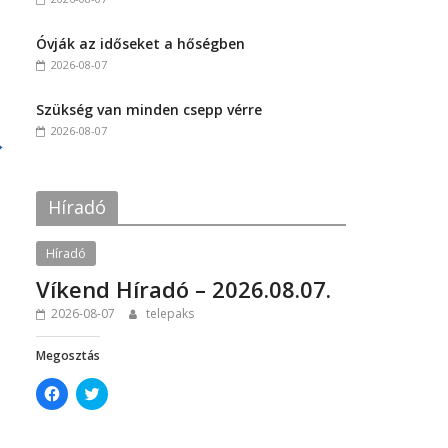
a
w
c
i
e
t
Óvják az időseket a hőségben
b
t
o
e
2026-08-07
o
r
k
(
(
O
Szükség van minden csepp vérre
O
p
p
e
2026-08-07
→
e
n
n
s
s
i
i
n
n
n
Híradó
n
e
e
w
w
w
w
i
Híradó
i
n
n
d
Víkend Híradó – 2026.08.07.
d
o
o
w
w
)
2026-08-07
telepaks
)
Megosztás
C
C
l
l
i
i
c
c
k
k