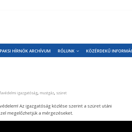
PAKSI HÍRNÖK ARCHÍVUM
RÓLUNK
KÖZÉRDEKŰ INFORMÁ
,
,
favédelmi igazgatóság
mustgáz
szüret
védelem! Az igazgatóság közlése szerint a szüret utáni
zel megelőzhetjük a mérgezéseket.