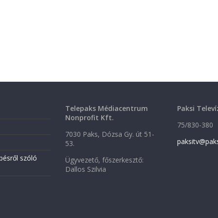
Telepaks Médiacentrum
Paksi Televí
Nonprofit Kft.
75/830-380
7030 Paks, Dózsa Gy. út 51-
paksitv@pak
53.
pésről szóló
Ügyvezető, főszerkesztő:
Dallos Szilvia