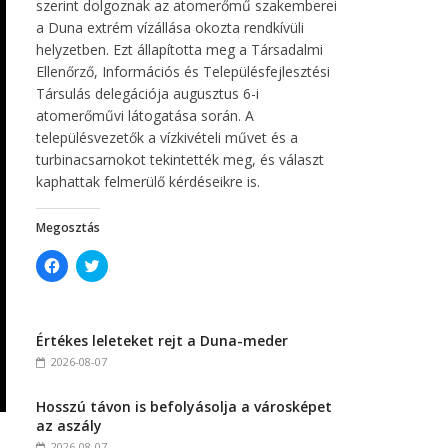
szerint dolgoznak az atomerőmű szakemberei
a Duna extrém vízállása okozta rendkívüli
helyzetben. Ezt állapította meg a Társadalmi
Ellenőrző, Információs és Településfejlesztési
Társulás delegációja augusztus 6-i
atomerőművi látogatása során. A
településvezetők a vízkivételi művet és a
turbinacsarnokot tekintették meg, és választ
kaphattak felmerülő kérdéseikre is.
Megosztás
C
C
l
l
i
i
c
c
k
k
t
t
Értékes leleteket rejt a Duna-meder
o
o
s
s
2026-08-07
h
h
a
a
r
r
Hosszú távon is befolyásolja a városképet
e
e
o
o
az aszály
n
n
F
T
2026-08-07