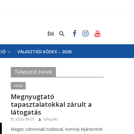
Élő
CIÓ
VÁLASZTÁSI KÓDEX – 2026
Televízió Hírek
Hírek
Megnyugtató
tapasztalatokkal zárult a
látogatás
2026-08-07
telepaks
Magas színvonalú tudással, komoly eljárásrend