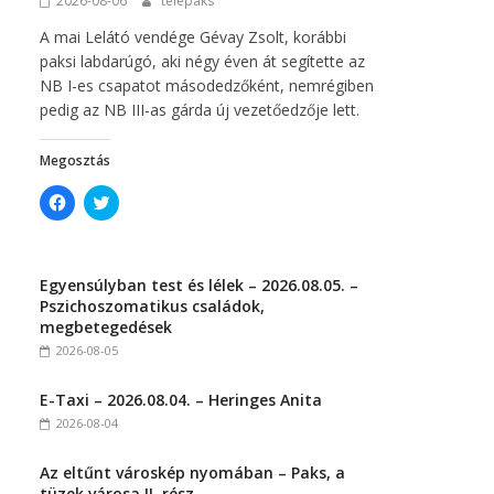
2026-08-06
telepaks
)
A mai Lelátó vendége Gévay Zsolt, korábbi
paksi labdarúgó, aki négy éven át segítette az
NB I-es csapatot másodedzőként, nemrégiben
pedig az NB III-as gárda új vezetőedzője lett.
Megosztás
C
C
l
l
i
i
c
c
k
k
t
t
Egyensúlyban test és lélek – 2026.08.05. –
o
o
s
s
Pszichoszomatikus családok,
h
h
megbetegedések
a
a
r
r
2026-08-05
e
e
o
o
n
n
E-Taxi – 2026.08.04. – Heringes Anita
F
T
a
w
2026-08-04
c
i
e
t
b
t
Az eltűnt városkép nyomában – Paks, a
o
e
o
r
tüzek városa II. rész