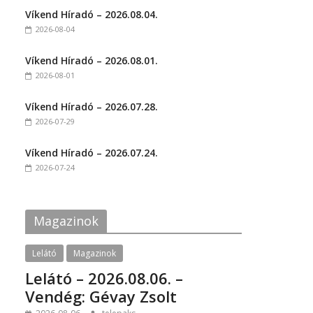
t
t
Víkend Híradó – 2026.08.04.
o
o
s
s
2026-08-04
h
h
a
a
r
r
Víkend Híradó – 2026.08.01.
e
e
o
o
2026-08-01
n
n
F
T
a
w
c
i
Víkend Híradó – 2026.07.28.
e
t
2026-07-29
b
t
o
e
o
r
k
(
Víkend Híradó – 2026.07.24.
(
O
2026-07-24
O
p
p
e
e
n
n
s
s
i
i
n
Magazinok
n
n
n
e
e
w
w
w
Lelátó
Magazinok
w
i
i
n
Lelátó – 2026.08.06. –
n
d
d
o
Vendég: Gévay Zsolt
o
w
w
)