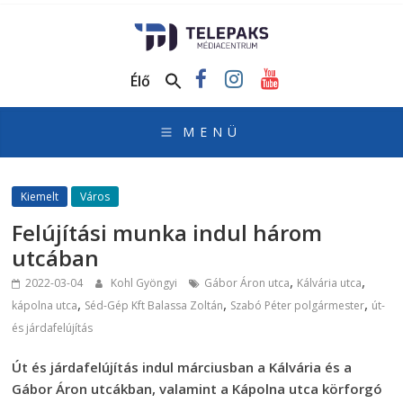
TelePaks
Médiacentrum
Élő
TelePaks
Kistérségi
Televízió
honlapja
Kiemelt
Város
Felújítási munka indul három
utcában
,
,
2022-03-04
Kohl Gyöngyi
Gábor Áron utca
Kálvária utca
,
,
,
kápolna utca
Séd-Gép Kft Balassa Zoltán
Szabó Péter polgármester
út-
és járdafelújítás
Út és járdafelújítás indul márciusban a Kálvária és a
Gábor Áron utcákban, valamint a Kápolna utca körforgó