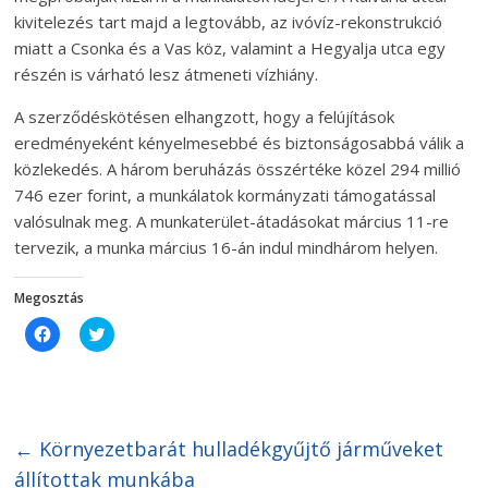
kivitelezés tart majd a legtovább, az ivóvíz-rekonstrukció
miatt a Csonka és a Vas köz, valamint a Hegyalja utca egy
részén is várható lesz átmeneti vízhiány.
A szerződéskötésen elhangzott, hogy a felújítások
eredményeként kényelmesebbé és biztonságosabbá válik a
közlekedés. A három beruházás összértéke közel 294 millió
746 ezer forint, a munkálatok kormányzati támogatással
valósulnak meg. A munkaterület-átadásokat március 11-re
tervezik, a munka március 16-án indul mindhárom helyen.
Megosztás
C
C
l
l
i
i
c
c
k
k
t
t
o
o
s
s
h
h
←
Környezetbarát hulladékgyűjtő járműveket
a
a
r
r
állítottak munkába
e
e