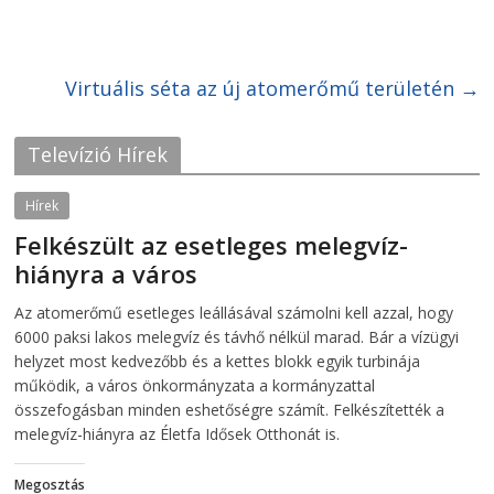
o
o
n
n
F
T
a
w
c
i
e
Virtuális séta az új atomerőmű területén
t
→
b
t
o
e
o
r
k
(
Televízió Hírek
(
O
O
p
p
e
e
n
Hírek
n
s
s
i
Felkészült az esetleges melegvíz-
i
n
n
n
hiányra a város
n
e
e
w
w
w
2026-08-04
telepaks
Az atomerőmű esetleges leállásával számolni kell azzal, hogy
w
i
i
n
6000 paksi lakos melegvíz és távhő nélkül marad. Bár a vízügyi
n
d
d
o
helyzet most kedvezőbb és a kettes blokk egyik turbinája
o
w
működik, a város önkormányzata a kormányzattal
w
)
)
összefogásban minden eshetőségre számít. Felkészítették a
melegvíz-hiányra az Életfa Idősek Otthonát is.
Megosztás