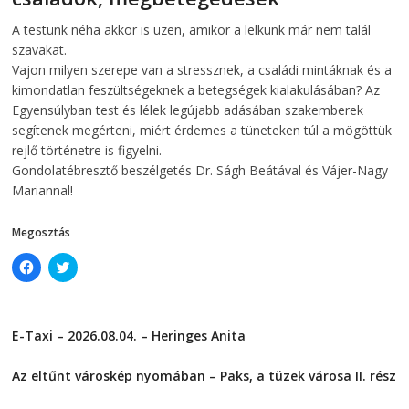
w
i
i
n
2026-08-05
telepaks
A testünk néha akkor is üzen, amikor a lelkünk már nem talál
n
d
d
o
szavakat.
o
w
w
)
Vajon milyen szerepe van a stressznek, a családi mintáknak és a
)
kimondatlan feszültségeknek a betegségek kialakulásában? Az
Egyensúlyban test és lélek legújabb adásában szakemberek
segítenek megérteni, miért érdemes a tüneteken túl a mögöttük
rejlő történetre is figyelni.
Gondolatébresztő beszélgetés Dr. Ságh Beátával és Vájer-Nagy
Mariannal!
Megosztás
C
C
l
l
i
i
c
c
k
k
t
t
E-Taxi – 2026.08.04. – Heringes Anita
o
o
s
s
2026-08-04
h
h
a
a
Az eltűnt városkép nyomában – Paks, a tüzek városa II. rész
r
r
e
e
2026-08-01
o
o