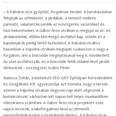
– A Kálvária utca gyűjtőút, forgalmas terület. A beruházásban
felújítják az útfelületet, a járdákat, a temető melletti
parkolót, valamint kicserélik az ívóvízgerinc-vezetéket és
házi bekötéseket. A Gábor Áron utcában is megújul az út- és
járdaburkolat, előbbi kétrétegű aszfaltot kap, utóbbi és a
kapubejárók pedig térkő burkolatot. A Kálvária utcához
hasonlóan a Kápolna utcában megújuló szakaszon is nagy a
forgalom, ami a bölcsőde megnyitásával meg is növekedett.
Az utat aszfaltozzák, és a bölcsőde felőli oldalon lévő járdát
térkövezik – összegzett Szabó Péter.
Balassa Zoltán, a kivitelező SÉD-GÉP Építőipari Kereskedelmi
és Szolgáltató Kft. ügyvezetője azt mondta, hogy a tervek
szerint a Kápolna utcában negyven nap alatt végeznek a
kivitelezéssel, várhatóan két napon kell teljes munkaidőben
útlezárásra számítani. A Gábor Áron utcai projektet száz
napra tervezik, a lakóforgalmon kívül az átmenőt
megpróbálják kizárni a munkálatok idejére. A Kálvária utcai