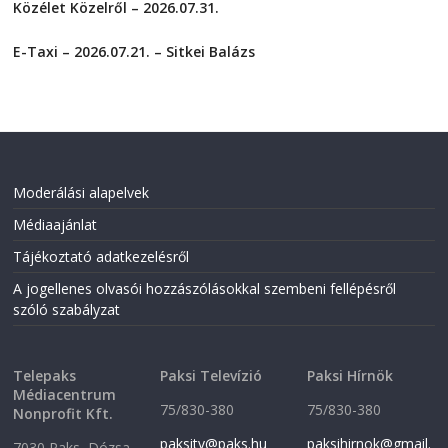
Közélet Közelről – 2026.07.31.
n
n
F
T
2026-07-31
a
w
c
i
E-Taxi – 2026.07.21. – Sitkei Balázs
e
t
2026-07-21
b
t
o
e
o
r
k
(
(
O
O
p
p
e
e
n
n
s
Moderálási alapelvek
s
i
i
n
n
n
Médiaajánlat
n
e
e
w
Tájékoztató adatkezelésről
w
w
w
i
i
n
A jogellenes olvasói hozzászólásokkal szembeni fellépésről
n
d
szóló szabályzat
d
o
o
w
w
)
)
Telepaks
Paksi Televízió
Paksi Hírnök
Médiacentrum
75/830-380
75/830-380
Nonprofit Kft.
paksitv@paks.hu
paksihirnok@gmail.
7030 Paks, Dózsa