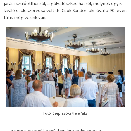
járási szülőotthonról, a gólyafészkes házról, melynek egyik
kiváló szülészorvosa volt dr. Csók Sándor, aki jóval a 90. évén
túl is még velünk van.
Fotó: Szép Zsóka/TelePaks
– De nem szeretnék a múltban leragadni, mert a