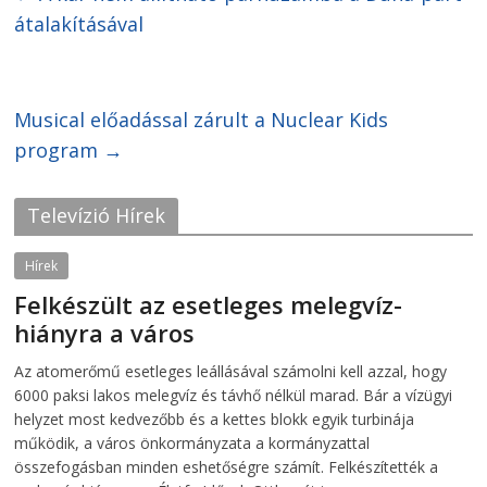
a
a
r
r
átalakításával
e
e
o
o
n
n
F
T
a
w
c
i
Musical előadással zárult a Nuclear Kids
e
t
b
t
o
e
program
→
o
r
k
(
(
O
O
p
Televízió Hírek
p
e
e
n
n
s
s
i
Hírek
i
n
n
n
Felkészült az esetleges melegvíz-
n
e
e
w
hiányra a város
w
w
w
i
i
n
2026-08-04
telepaks
Az atomerőmű esetleges leállásával számolni kell azzal, hogy
n
d
d
o
6000 paksi lakos melegvíz és távhő nélkül marad. Bár a vízügyi
o
w
w
)
helyzet most kedvezőbb és a kettes blokk egyik turbinája
)
működik, a város önkormányzata a kormányzattal
összefogásban minden eshetőségre számít. Felkészítették a