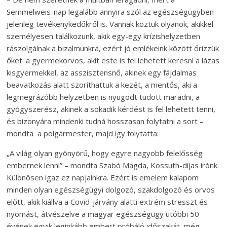
Semmelweis-nap legalább annyira szól az egészségügyben
jelenleg tevékenykedőkről is. Vannak köztük olyanok, akikkel
személyesen találkozunk, akik egy-egy krízishelyzetben
rászolgálnak a bizalmunkra, ezért jó emlékeink között őrizzük
őket: a gyermekorvos, akit este is fel lehetett keresni a lázas
kisgyermekkel, az asszisztensnő, akinek egy fájdalmas
beavatkozás alatt szoríthattuk a kezét, a mentős, aki a
legmegrázóbb helyzetben is nyugodt tudott maradni, a
gyógyszerész, akinek a sokadik kérdést is fel lehetett tenni,
és bizonyára mindenki tudná hosszasan folytatni a sort –
mondta a polgármester, majd így folytatta:
„A világ olyan gyönyörű, hogy egyre nagyobb felelősség
embernek lenni” – mondta Szabó Magda, Kossuth-díjas írónk.
Különösen igaz ez napjainkra. Ezért is emelem kalapom
minden olyan egészségügyi dolgozó, szakdolgozó és orvos
előtt, akik kiállva a Covid-járvány alatti extrém stresszt és
nyomást, átvészelve a magyar egészségügy utóbbi 50
évének egyik leginkább embert próbáló időszakát, még