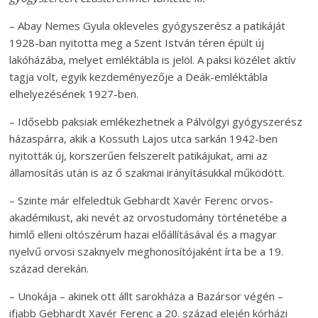
– Abay Nemes Gyula okleveles gyógyszerész a patikáját
1928-ban nyitotta meg a Szent István téren épült új
lakóházába, melyet emléktábla is jelöl. A paksi közélet aktív
tagja volt, egyik kezdeményezője a Deák-emléktábla
elhelyezésének 1927-ben.
– Idősebb paksiak emlékezhetnek a Pálvölgyi gyógyszerész
házaspárra, akik a Kossuth Lajos utca sarkán 1942-ben
nyitották új, korszerűen felszerelt patikájukat, ami az
államosítás után is az ő szakmai irányításukkal működött.
– Szinte már elfeledtük Gebhardt Xavér Ferenc orvos-
akadémikust, aki nevét az orvostudomány történetébe a
himlő elleni oltószérum hazai előállításával és a magyar
nyelvű orvosi szaknyelv meghonosítójaként írta be a 19.
század derekán.
– Unokája – akinek ott állt sarokháza a Bazársor végén –
ifjabb Gebhardt Xavér Ferenc a 20. század elején kórházi