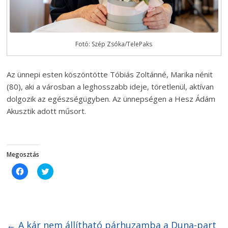
Fotó: Szép Zsóka/TelePaks
Az ünnepi esten köszöntötte Tóbiás Zoltánné, Marika nénit
(80), aki a városban a leghosszabb ideje, töretlenül, aktívan
dolgozik az egészségügyben. Az ünnepségen a Hesz Ádám
Akusztik adott műsort.
Megosztás
C
C
l
l
i
i
c
c
k
k
t
t
o
o
s
s
h
h
←
A kár nem állítható párhuzamba a Duna-part