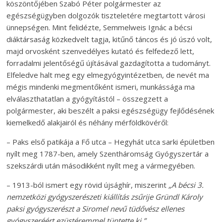
köszöntőjében Szabó Péter polgármester az
egészségügyben dolgozók tiszteletére megtartott városi
ünnepségen. Mint felidézte, Semmelweis Ignác a bécsi
diáktársaság közkedvelt tagja, kitűnő táncos és jó úszó volt,
majd orvosként szenvedélyes kutató és felfedező lett,
forradalmi jelentőségű újításával gazdagította a tudományt.
Elfeledve halt meg egy elmegyógyintézetben, de nevét ma
mégis mindenki megmentőként ismeri, munkássága ma
elválaszthatatlan a gyógyítástól – összegzett a
polgármester, aki beszélt a paksi egészségügy fejlődésének
kiemelkedő alakjairól és néhány mérföldkövéről:
– Paks első patikája a Fő utca – Hegyhát utca sarki épületben
nyílt meg 1787-ben, amely Szentháromság Gyógyszertár a
szekszárdi után másodikként nyílt meg a vármegyében.
– 1913-ból ismert egy rövid újsághír, miszerint
„A bécsi 3.
nemzetközi gyógyszerészeti kiállítás zsűrije Gründl Károly
paksi gyógyszerészt a Siromel nevű tüdővész ellenes
gyógyszeréért ezüstéremmel tüntette ki.”