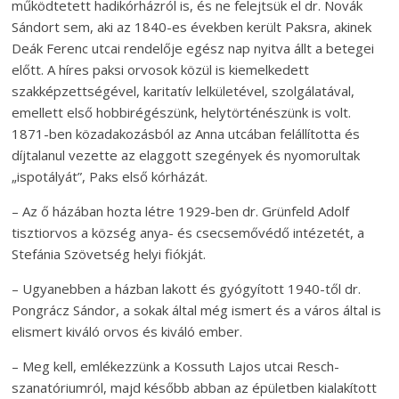
működtetett hadikórházról is, és ne felejtsük el dr. Novák
Sándort sem, aki az 1840-es években került Paksra, akinek
Deák Ferenc utcai rendelője egész nap nyitva állt a betegei
előtt. A híres paksi orvosok közül is kiemelkedett
szakképzettségével, karitatív lelkületével, szolgálatával,
emellett első hobbirégészünk, helytörténészünk is volt.
1871-ben közadakozásból az Anna utcában felállította és
díjtalanul vezette az elaggott szegények és nyomorultak
„ispotályát”, Paks első kórházát.
– Az ő házában hozta létre 1929-ben dr. Grünfeld Adolf
tisztiorvos a község anya- és csecsemővédő intézetét, a
Stefánia Szövetség helyi fiókját.
– Ugyanebben a házban lakott és gyógyított 1940-től dr.
Pongrácz Sándor, a sokak által még ismert és a város által is
elismert kiváló orvos és kiváló ember.
– Meg kell, emlékezzünk a Kossuth Lajos utcai Resch-
szanatóriumról, majd később abban az épületben kialakított