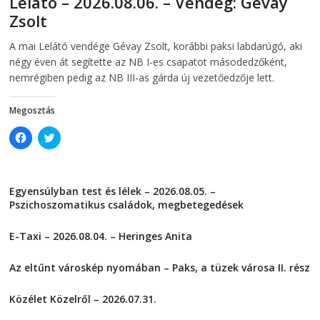
Lelátó – 2026.08.06. – Vendég: Gévay
n
n
Zsolt
n
e
e
w
w
w
2026-08-06
telepaks
A mai Lelátó vendége Gévay Zsolt, korábbi paksi labdarúgó, aki
w
i
i
n
négy éven át segítette az NB I-es csapatot másodedzőként,
n
d
d
o
nemrégiben pedig az NB III-as gárda új vezetőedzője lett.
o
w
w
)
)
Megosztás
C
C
l
l
i
i
c
c
k
k
t
t
Egyensúlyban test és lélek – 2026.08.05. –
o
o
s
s
Pszichoszomatikus családok, megbetegedések
h
h
a
a
2026-08-05
r
r
E-Taxi – 2026.08.04. – Heringes Anita
e
e
o
o
2026-08-04
n
n
F
T
Az eltűnt városkép nyomában – Paks, a tüzek városa II. rész
a
w
2026-08-01
c
i
e
t
Közélet Közelről – 2026.07.31.
b
t
o
e
2026-07-31