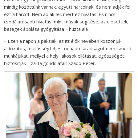
mindig közöttünk vannak, együtt harcolnak, és nem adják fel
ezt a harcot. Nem adják fel, mert ez hivatás. És nincs
csodálatosabb hivatás, mint mások segítése, az elesettek,
betegek ápolása gyógyítása – húzta alá.
– Ezen a napon a paksiak, az itt élők nevében köszönjük
áldozatos, felelősségteljes, odaadó fáradságot nem ismerő
munkájukat, mellyel a helyi lakosok ellátását, egészségét
biztosítják – zárta gondolatait Szabó Péter.