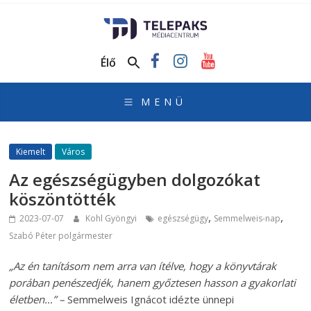
TelePaks
Médiacentrum
Élő
TelePaks
Kistérségi
Televízió
honlapja
Kiemelt
Város
Az egészségügyben dolgozókat
köszöntötték
,
,
2023-07-07
Kohl Gyöngyi
egészségügy
Semmelweis-nap
Szabó Péter polgármester
„Az én tanításom nem arra van ítélve, hogy a könyvtárak
porában penészedjék, hanem győztesen hasson a gyakorlati
életben…” –
Semmelweis Ignácot idézte ünnepi