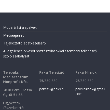
o
r
k
(
(
O
O
p
p
e
e
n
n
s
s
i
i
n
Moderálási alapelvek
n
n
n
e
Médiaajánlat
e
w
w
w
w
i
Tájékoztató adatkezelésről
i
n
n
d
A jogellenes olvasói hozzászólásokkal szembeni fellépésről
d
o
o
w
szóló szabályzat
w
)
)
Telepaks
Paksi Televízió
Paksi Hírnök
Médiacentrum
75/830-380
75/830-380
Nonprofit Kft.
paksitv@paks.hu
paksihirnok@gmail.
7030 Paks, Dózsa
com
Gy. út 51-53.
Ügyvezető,
főszerkesztő: