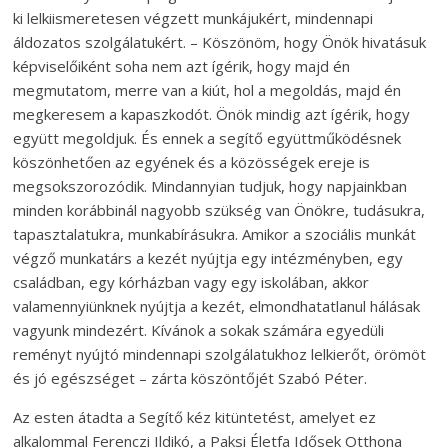
ki lelkiismeretesen végzett munkájukért, mindennapi
áldozatos szolgálatukért. – Köszönöm, hogy Önök hivatásuk
képviselőiként soha nem azt ígérik, hogy majd én
megmutatom, merre van a kiút, hol a megoldás, majd én
megkeresem a kapaszkodót. Önök mindig azt ígérik, hogy
együtt megoldjuk. És ennek a segítő együttműködésnek
köszönhetően az egyének és a közösségek ereje is
megsokszorozódik. Mindannyian tudjuk, hogy napjainkban
minden korábbinál nagyobb szükség van Önökre, tudásukra,
tapasztalatukra, munkabírásukra. Amikor a szociális munkát
végző munkatárs a kezét nyújtja egy intézményben, egy
családban, egy kórházban vagy egy iskolában, akkor
valamennyiünknek nyújtja a kezét, elmondhatatlanul hálásak
vagyunk mindezért. Kívánok a sokak számára egyedüli
reményt nyújtó mindennapi szolgálatukhoz lelkierőt, örömöt
és jó egészséget – zárta köszöntőjét Szabó Péter.
Az esten átadta a Segítő kéz kitüntetést, amelyet ez
alkalommal Ferenczi Ildikó, a Paksi Életfa Idősek Otthona