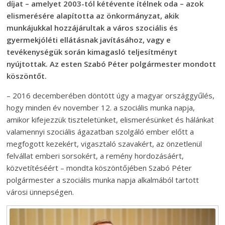
díjat – amelyet 2003-tól kétévente ítélnek oda – azok
elismerésére alapította az önkormányzat, akik
munkájukkal hozzájárultak a város szociális és
gyermekjóléti ellátásnak javításához, vagy e
tevékenységük során kimagasló teljesítményt
nyújtottak. Az esten Szabó Péter polgármester mondott
köszöntőt.
– 2016 decemberében döntött úgy a magyar országgyűlés,
hogy minden év november 12. a szociális munka napja,
amikor kifejezzük tiszteletünket, elismerésünket és hálánkat
valamennyi szociális ágazatban szolgáló ember előtt a
megfogott kezekért, vigasztaló szavakért, az önzetlenül
felvállat emberi sorsokért, a remény hordozásáért,
közvetítéséért – mondta köszöntőjében Szabó Péter
polgármester a szociális munka napja alkalmából tartott
városi ünnepségen.