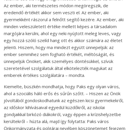
Az ember, aki természetes módon megöregszik, de
eredendő értékét akkor sem veszti el. Az ember, aki
gyermekként rászorul a felnőtt segítő kezére. Az ember, aki
minden veleszületett értéke mellett képes a társadalom
margójára kerülni, ahol egy neki nyújtott meleg leves, vagy
egy hozzá szóló szelíd hang ott és akkor számára az életet
jelenti. Hiszem, hogy ma mindezt együtt ünnepeljük: az
ember semmihez sem fogható értékét, méltóságát, és
ünnepeljük Önöket, akik személyes döntésükkel, szívük
szeretetével szolgálatuk által elkötelezték magukat az
emberek értékes szolgálatára – mondta.
Kiemelte, büszkén mondhatja, hogy Paks egy olyan város,
ahol a szociális háló erős és sűrűn szőtt. – Hiszen az Önök
jóvoltából gondoskodhatunk az egészen kicsi gyermekekről,
az időskor kihívásaival egyedül küzdőkről, az iskolai
gondjaikkal birkózó diákokról, vagy éppen a krízishelyzetbe
kerültekről – húzta alá, majd így folytatta: Paks város
Önkormányzata és polgárai nevében köszönetemet fejezem