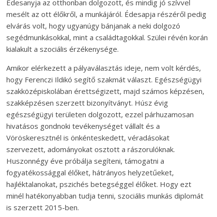
Édesanyja az otthonban dolgozott, és mindig jó szívvel
mesélt az ott élőkről, a munkájáról. Édesapja részéről pedig
elvárás volt, hogy ugyanúgy bánjanak a neki dolgozó
segédmunkásokkal, mint a családtagokkal. Szülei révén korán
kialakult a szociális érzékenysége.
Amikor elérkezett a pályaválasztás ideje, nem volt kérdés,
hogy Ferenczi Ildikó segítő szakmát választ. Egészségügyi
szakközépiskolában érettségizett, majd számos képzésen,
szakképzésen szerzett bizonyítványt. Húsz évig
egészségügyi területen dolgozott, ezzel párhuzamosan
hivatásos gondnoki tevékenységet vállalt és a
Vöröskeresztnél is önkénteskedett, véradásokat
szervezett, adományokat osztott a rászorulóknak.
Huszonnégy éve próbálja segíteni, támogatni a
fogyatékossággal élőket, hátrányos helyzetűeket,
hajléktalanokat, pszichés betegséggel élőket. Hogy ezt
minél hatékonyabban tudja tenni, szociális munkás diplomát
is szerzett 2015-ben.