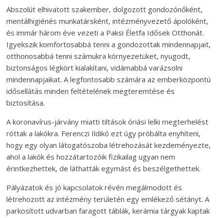
Abszolút elhivatott szakember, dolgozott gondozónőként,
mentálhigiénés munkatársként, intézményvezető ápolóként,
és immár három éve vezeti a Paksi Életfa Idősek Otthonát.
Igyekszik komfortosabbá tenni a gondozottak mindennapjait,
otthonosabbá tenni számukra környezetüket, nyugodt,
biztonságos légkört kialakítani, vidámabbá varázsolni
mindennapjaikat. A legfontosabb számára az emberközpontú
idősellátás minden feltételének megteremtése és
biztosítása.
A koronavírus-járvány miatti tiltások óriási lelki megterhelést
róttak a lakókra. Ferenczi Ildikó ezt úgy próbálta enyhíteni,
hogy egy olyan látogatószoba létrehozását kezdeményezte,
ahol a lakók és hozzátartozóik fizikailag ugyan nem
érintkezhettek, de láthatták egymást és beszélgethettek.
Pályázatok és jó kapcsolatok révén megálmodott és
létrehozott az intézmény területén egy emlékező sétányt. A
parkosított udvarban faragott táblák, kerámia tárgyak kaptak