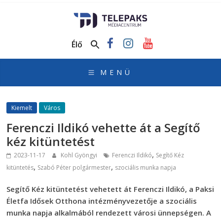
TelePaks
Médiacentrum
Élő
TelePaks
Kistérségi
Televízió
honlapja
Kiemelt
Város
Ferenczi Ildikó vehette át a Segítő
kéz kitüntetést
,
2023-11-17
Kohl Gyöngyi
Ferenczi Ildikó
Segítő Kéz
,
,
kitüntetés
Szabó Péter polgármester
szociális munka napja
Segítő Kéz kitüntetést vehetett át Ferenczi Ildikó, a Paksi
Életfa Idősek Otthona intézményvezetője a szociális
munka napja alkalmából rendezett városi ünnepségen. A