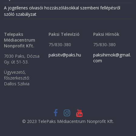
w
i
i
n
A jogellenes olvasói hozzászólásokkal szembeni fellépésről
n
d
szóló szabályzat
d
o
o
w
w
)
)
Telepaks
Paksi Televízió
Paksi Hírnök
Médiacentrum
75/830-380
75/830-380
Nonprofit Kft.
paksitv@paks.hu
paksihirnok@gmail.
7030 Paks, Dózsa
com
Gy. út 51-53.
Ügyvezető,
főszerkesztő:
Dallos Szilvia
© 2023 TelePaks Médiacentrum Nonprofit Kft.