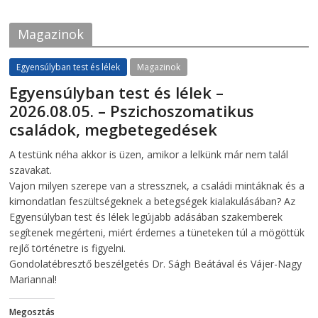
o
e
o
r
k
(
Magazinok
(
O
O
p
p
e
e
n
Egyensúlyban test és lélek
Magazinok
n
s
s
i
Egyensúlyban test és lélek –
i
n
n
n
2026.08.05. – Pszichoszomatikus
n
e
e
w
családok, megbetegedések
w
w
w
i
i
n
2026-08-05
telepaks
A testünk néha akkor is üzen, amikor a lelkünk már nem talál
n
d
d
o
szavakat.
o
w
w
)
Vajon milyen szerepe van a stressznek, a családi mintáknak és a
)
kimondatlan feszültségeknek a betegségek kialakulásában? Az
Egyensúlyban test és lélek legújabb adásában szakemberek
segítenek megérteni, miért érdemes a tüneteken túl a mögöttük
rejlő történetre is figyelni.
Gondolatébresztő beszélgetés Dr. Ságh Beátával és Vájer-Nagy
Mariannal!
Megosztás