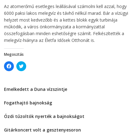
w
w
2026-08-04
telepaks
Az atomerőmű esetleges leállásával számolni kell azzal, hogy
w
i
i
n
6000 paksi lakos melegvíz és távhő nélkül marad. Bár a vízügyi
n
d
d
o
helyzet most kedvezőbb és a kettes blokk egyik turbinája
o
w
működik, a város önkormányzata a kormányzattal
w
)
)
összefogásban minden eshetőségre számít. Felkészítették a
melegvíz-hiányra az Életfa Idősek Otthonát is.
Megosztás
C
C
l
l
i
i
c
c
k
k
t
t
Emelkedett a Duna vízszintje
o
o
s
s
2026-08-04
h
h
a
a
Fogathajtó bajnokság
r
r
e
e
2026-08-04
o
o
Ózdi tűzoltók nyerték a bajnokságot
n
n
F
T
2026-08-04
a
w
c
i
Gitárkoncert volt a gesztenyesoron
e
t
2026-08-04
b
t