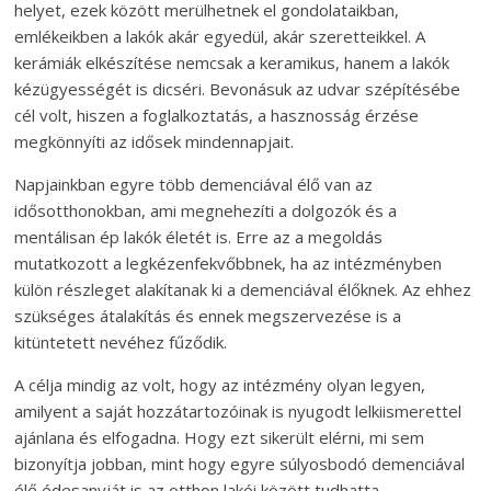
helyet, ezek között merülhetnek el gondolataikban,
emlékeikben a lakók akár egyedül, akár szeretteikkel. A
kerámiák elkészítése nemcsak a keramikus, hanem a lakók
kézügyességét is dicséri. Bevonásuk az udvar szépítésébe
cél volt, hiszen a foglalkoztatás, a hasznosság érzése
megkönnyíti az idősek mindennapjait.
Napjainkban egyre több demenciával élő van az
idősotthonokban, ami megnehezíti a dolgozók és a
mentálisan ép lakók életét is. Erre az a megoldás
mutatkozott a legkézenfekvőbbnek, ha az intézményben
külön részleget alakítanak ki a demenciával élőknek. Az ehhez
szükséges átalakítás és ennek megszervezése is a
kitüntetett nevéhez fűződik.
A célja mindig az volt, hogy az intézmény olyan legyen,
amilyent a saját hozzátartozóinak is nyugodt lelkiismerettel
ajánlana és elfogadna. Hogy ezt sikerült elérni, mi sem
bizonyítja jobban, mint hogy egyre súlyosbodó demenciával
élő édesanyját is az otthon lakói között tudhatta.