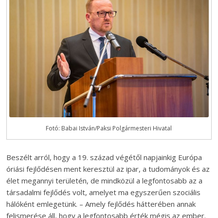
Fotó: Babai István/Paksi Polgármesteri Hivatal
Beszélt arról, hogy a 19. század végétől napjainkig Európa
óriási fejlődésen ment keresztül az ipar, a tudományok és az
élet megannyi területén, de mindközül a legfontosabb az a
társadalmi fejlődés volt, amelyet ma egyszerűen szociális
hálóként emlegetünk. – Amely fejlődés hátterében annak
felismerése áll, hogy a legfontosabb érték mégis az ember.