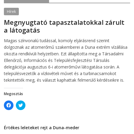
O
p
p
e
e
n
Hírek
n
s
s
i
Megnyugtató tapasztalatokkal zárult
i
n
n
n
a látogatás
n
e
e
w
w
w
2026-08-07
telepaks
Magas színvonalú tudással, komoly eljárásrend szerint
w
i
i
n
dolgoznak az atomerőmű szakemberei a Duna extrém vízállása
n
d
d
o
okozta rendkívüli helyzetben. Ezt állapította meg a Társadalmi
o
w
Ellenőrző, Információs és Településfejlesztési Társulás
w
)
)
delegációja augusztus 6-i atomerőművi látogatása során. A
településvezetők a vízkivételi művet és a turbinacsarnokot
tekintették meg, és választ kaphattak felmerülő kérdéseikre is.
Megosztás
C
C
l
l
i
i
c
c
k
k
t
t
Értékes leleteket rejt a Duna-meder
o
o
s
s
2026-08-07