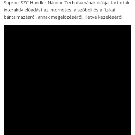
Soproni SZC Handler Nándor Technikumának diákjai tartottak
interaktív előadást az internetes, a szóbeli és a fizikai
bántalmazásról, annak megelőzéséről, illetve kezeléséről.