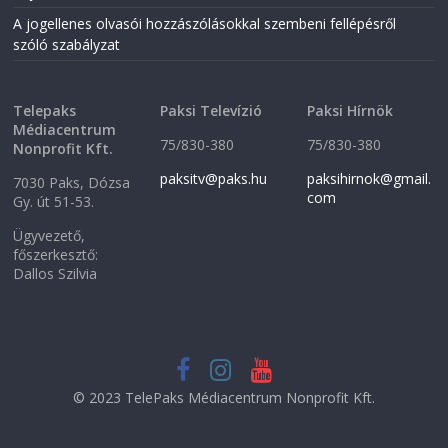
i
n
n
d
A jogellenes olvasói hozzászólásokkal szembeni fellépésről
d
o
o
w
szóló szabályzat
w
)
)
Telepaks
Paksi Televízió
Paksi Hírnök
Médiacentrum
75/830-380
75/830-380
Nonprofit Kft.
paksitv@paks.hu
paksihirnok@gmail.
7030 Paks, Dózsa
com
Gy. út 51-53.
Ügyvezető,
főszerkesztő:
Dallos Szilvia
© 2023 TelePaks Médiacentrum Nonprofit Kft.