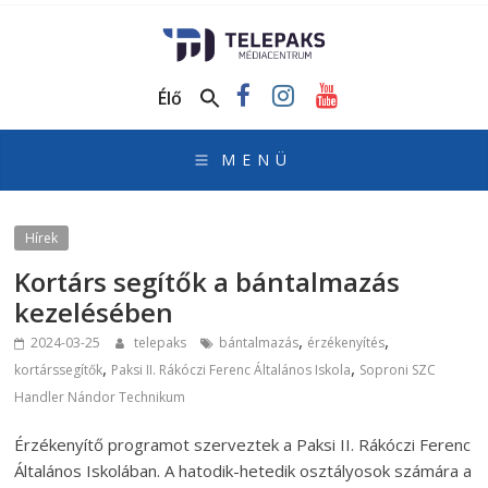
TelePaks
Médiacentrum
Élő
TelePaks
Kistérségi
Televízió
honlapja
Hírek
Kortárs segítők a bántalmazás
kezelésében
,
,
2024-03-25
telepaks
bántalmazás
érzékenyítés
,
,
kortárssegítők
Paksi II. Rákóczi Ferenc Általános Iskola
Soproni SZC
Handler Nándor Technikum
Érzékenyítő programot szerveztek a Paksi II. Rákóczi Ferenc
Általános Iskolában. A hatodik-hetedik osztályosok számára a