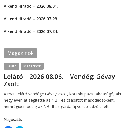
h
h
a
a
Víkend Híradó – 2026.08.01.
r
r
e
e
2026-08-01
o
o
Víkend Híradó – 2026.07.28.
n
n
F
T
2026-07-29
a
w
c
i
Víkend Híradó – 2026.07.24.
e
t
2026-07-24
b
t
o
e
o
r
k
(
Magazinok
(
O
O
p
p
e
e
n
Lelátó
Magazinok
n
s
s
i
Lelátó – 2026.08.06. – Vendég: Gévay
i
n
n
n
Zsolt
n
e
e
w
w
w
2026-08-06
telepaks
A mai Lelátó vendége Gévay Zsolt, korábbi paksi labdarúgó, aki
w
i
i
n
négy éven át segítette az NB I-es csapatot másodedzőként,
n
d
d
o
nemrégiben pedig az NB III-as gárda új vezetőedzője lett.
o
w
w
)
)
Megosztás