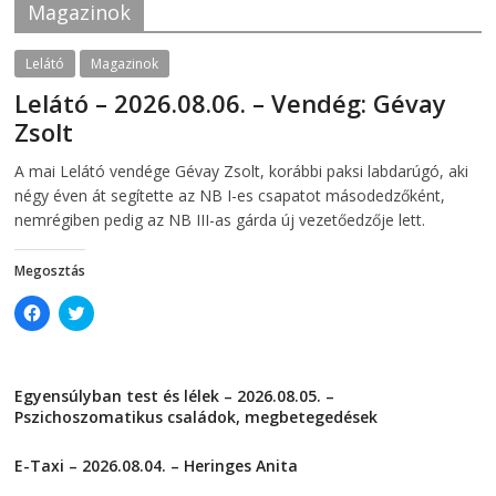
Magazinok
(
O
O
p
p
e
e
n
Lelátó
Magazinok
n
s
s
i
Lelátó – 2026.08.06. – Vendég: Gévay
i
n
n
n
Zsolt
n
e
e
w
w
w
2026-08-06
telepaks
A mai Lelátó vendége Gévay Zsolt, korábbi paksi labdarúgó, aki
w
i
i
n
négy éven át segítette az NB I-es csapatot másodedzőként,
n
d
d
o
nemrégiben pedig az NB III-as gárda új vezetőedzője lett.
o
w
w
)
)
Megosztás
C
C
l
l
i
i
c
c
k
k
t
t
Egyensúlyban test és lélek – 2026.08.05. –
o
o
s
s
Pszichoszomatikus családok, megbetegedések
h
h
a
a
2026-08-05
r
r
E-Taxi – 2026.08.04. – Heringes Anita
e
e
o
o
2026-08-04