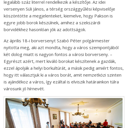
legalább száz literrel rendelkezik a készítője. Az idei
versenyen Süli János, a térség országgyűlési képviselője
köszöntötte a megjelenteket, kiemelve, hogy Pakson is
egyre jobb borok készülnek, amihez a szekszárdi
borvidékhez hasonlóan jók az adottságok.
Az április 18-i borversenyt Szabó Péter polgármester
nyitotta meg, aki azt mondta, hogy a város szempontjából
két dolog miatt is nagyon fontos a városi borverseny. –
Egyrészt azért, mert kiváló borokat készítenek a gazdák,
ezzel ápolják a helyi borkultúrát, a másik pedig amiért fontos,
hogy itt választjuk ki a város borát, amit nemzetközi szinten
is ajándékoz a város, így ezáltal is elviszik határainkon túlra
városunk jó hírnevét.