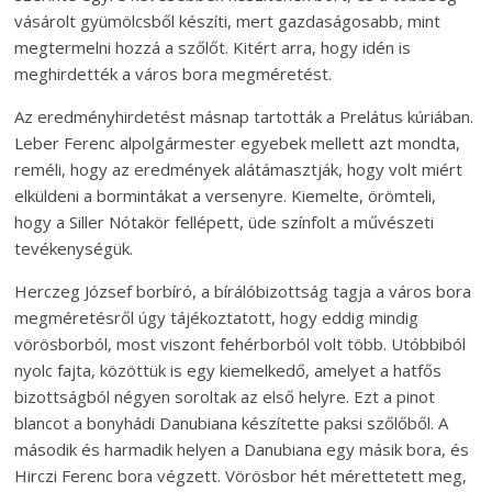
vásárolt gyümölcsből készíti, mert gazdaságosabb, mint
megtermelni hozzá a szőlőt. Kitért arra, hogy idén is
meghirdették a város bora megméretést.
Az eredményhirdetést másnap tartották a Prelátus kúriában.
Leber Ferenc alpolgármester egyebek mellett azt mondta,
reméli, hogy az eredmények alátámasztják, hogy volt miért
elküldeni a bormintákat a versenyre. Kiemelte, örömteli,
hogy a Siller Nótakör fellépett, üde színfolt a művészeti
tevékenységük.
Herczeg József borbíró, a bírálóbizottság tagja a város bora
megméretésről úgy tájékoztatott, hogy eddig mindig
vörösborból, most viszont fehérborból volt több. Utóbbiból
nyolc fajta, közöttük is egy kiemelkedő, amelyet a hatfős
bizottságból négyen soroltak az első helyre. Ezt a pinot
blancot a bonyhádi Danubiana készítette paksi szőlőből. A
második és harmadik helyen a Danubiana egy másik bora, és
Hirczi Ferenc bora végzett. Vörösbor hét mérettetett meg,