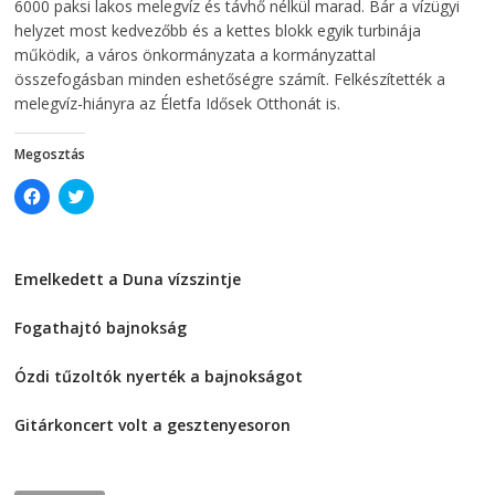
6000 paksi lakos melegvíz és távhő nélkül marad. Bár a vízügyi
n
d
d
o
helyzet most kedvezőbb és a kettes blokk egyik turbinája
o
w
működik, a város önkormányzata a kormányzattal
w
)
)
összefogásban minden eshetőségre számít. Felkészítették a
melegvíz-hiányra az Életfa Idősek Otthonát is.
Megosztás
C
C
l
l
i
i
c
c
k
k
t
t
Emelkedett a Duna vízszintje
o
o
s
s
2026-08-04
h
h
a
a
Fogathajtó bajnokság
r
r
e
e
2026-08-04
o
o
Ózdi tűzoltók nyerték a bajnokságot
n
n
F
T
2026-08-04
a
w
c
i
Gitárkoncert volt a gesztenyesoron
e
t
2026-08-04
b
t
o
e
o
r
k
(