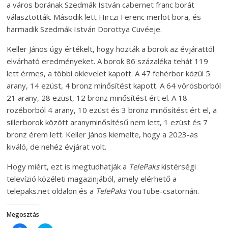
a város borának Szedmák István cabernet franc borát
választották. Második lett Hirczi Ferenc merlot bora, és
harmadik Szedmák István Dorottya Cuvéeje.
Keller János úgy értékelt, hogy hozták a borok az évjárattól
elvárható eredményeket. A borok 86 százaléka tehát 119
lett érmes, a többi oklevelet kapott. A 47 fehérbor közül 5
arany, 14 ezüst, 4 bronz minősítést kapott. A 64 vörösborból
21 arany, 28 ezüst, 12 bronz minősítést ért el. A 18
rozéborból 4 arany, 10 ezüst és 3 bronz minősítést ért el, a
sillerborok között aranyminősítésű nem lett, 1 ezüst és 7
bronz érem lett. Keller János kiemelte, hogy a 2023-as
kiváló, de nehéz évjárat volt.
Hogy miért, ezt is megtudhatják a
TelePaks
kistérségi
televízió közéleti magazinjából, amely elérhető a
telepaks.net oldalon és a
TelePaks
YouTube-csatornán.
Megosztás