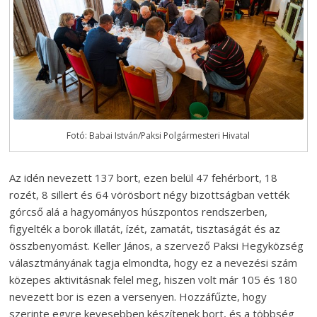
Fotó: Babai István/Paksi Polgármesteri Hivatal
Az idén nevezett 137 bort, ezen belül 47 fehérbort, 18
rozét, 8 sillert és 64 vörösbort négy bizottságban vették
górcső alá a hagyományos húszpontos rendszerben,
figyelték a borok illatát, ízét, zamatát, tisztaságát és az
összbenyomást. Keller János, a szervező Paksi Hegyközség
választmányának tagja elmondta, hogy ez a nevezési szám
közepes aktivitásnak felel meg, hiszen volt már 105 és 180
nevezett bor is ezen a versenyen. Hozzáfűzte, hogy
szerinte egyre kevesebben készítenek bort, és a többség