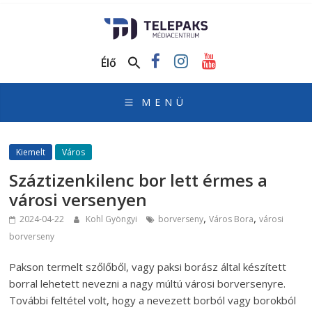
TelePaks
Médiacentrum
Élő
TelePaks
Kistérségi
Televízió
honlapja
Kiemelt
Város
Száztizenkilenc bor lett érmes a
városi versenyen
,
,
2024-04-22
Kohl Gyöngyi
borverseny
Város Bora
városi
borverseny
Pakson termelt szőlőből, vagy paksi borász által készített
borral lehetett nevezni a nagy múltú városi borversenyre.
További feltétel volt, hogy a nevezett borból vagy borokból