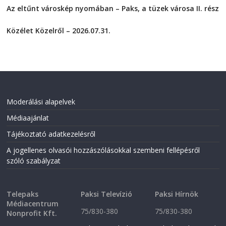
n
n
F
T
Az eltűnt városkép nyomában – Paks, a tüzek városa II. rész
a
w
2026-08-01
c
i
e
t
Közélet Közelről – 2026.07.31.
b
t
o
e
2026-07-31
o
r
k
(
(
O
O
p
p
e
e
n
n
s
s
i
i
n
Moderálási alapelvek
n
n
n
e
Médiaajánlat
e
w
w
w
w
i
Tájékoztató adatkezelésről
i
n
n
d
A jogellenes olvasói hozzászólásokkal szembeni fellépésről
d
o
o
w
szóló szabályzat
w
)
)
Telepaks
Paksi Televízió
Paksi Hírnök
Médiacentrum
75/830-380
75/830-380
Nonprofit Kft.