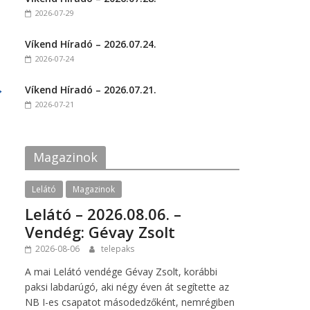
o
o
2026-07-29
n
n
F
T
a
w
c
i
Víkend Híradó – 2026.07.24.
e
t
2026-07-24
b
t
o
e
o
r
→
k
(
Víkend Híradó – 2026.07.21.
(
O
2026-07-21
O
p
p
e
e
n
n
s
s
i
i
n
Magazinok
n
n
n
e
e
w
w
w
Lelátó
Magazinok
w
i
i
n
Lelátó – 2026.08.06. –
n
d
d
o
Vendég: Gévay Zsolt
o
w
w
)
2026-08-06
telepaks
)
A mai Lelátó vendége Gévay Zsolt, korábbi
paksi labdarúgó, aki négy éven át segítette az
NB I-es csapatot másodedzőként, nemrégiben