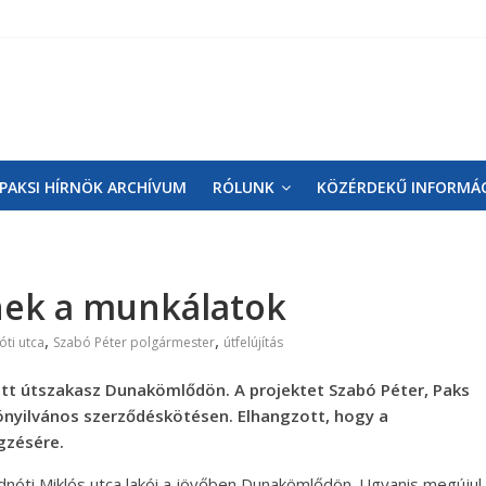
PAKSI HÍRNÖK ARCHÍVUM
RÓLUNK
KÖZÉRDEKŰ INFORMÁ
ek a munkálatok
,
,
ti utca
Szabó Péter polgármester
útfelújítás
ett útszakasz Dunakömlődön. A projektet Szabó Péter, Paks
ónyilvános szerződéskötésen. Elhangzott, hogy a
gzésére.
nóti Miklós utca lakói a jövőben Dunakömlődön. Ugyanis megújul