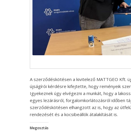
A szerződéskötésen a kivitelező MATTGEO Kft. üg
újságírói kérdésre kifejtette, hogy reményeik szeri
Igyekeznek úgy elvégezni a munkát, hogy a lakos
egyes lezárásról, forgalomkorlátozásról időben táj
szerződéskötésen elhangzott az is, hogy az útfelú
rendezését és a kocsibeállók átalakítását is.
Megosztás