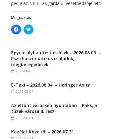
pedig az NB III-as gárda új vezetőedzője lett.
Megosztás
C
C
l
l
i
i
c
c
k
k
t
t
Egyensúlyban test és lélek – 2026.08.05. –
o
o
s
s
Pszichoszomatikus családok,
h
h
megbetegedések
a
a
r
r
2026-08-05
e
e
o
o
n
n
E-Taxi – 2026.08.04. – Heringes Anita
F
T
a
w
2026-08-04
c
i
e
t
b
t
Az eltűnt városkép nyomában – Paks, a
o
e
o
r
tüzek városa II. rész
k
(
(
O
2026-08-01
O
p
p
e
e
n
Közélet Közelről – 2026.07.31.
n
s
s
i
2026-07-31