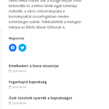
távhő nélkül marad. Bár a vízügyi helyzet most
kedvezőbb és a kettes blokk egyik turbinája
működik, a város önkormányzata a
kormányzattal összefogásban minden
eshetőségre számít. Felkészítették a melegvíz-
hiányra az Életfa Idősek Otthonát is.
Megosztás
C
C
l
l
i
i
c
c
k
k
t
t
Emelkedett a Duna vízszintje
o
o
s
s
2026-08-04
h
h
a
a
r
r
Fogathajtó bajnokság
e
e
o
o
2026-08-04
n
n
F
T
a
w
c
i
Ózdi tűzoltók nyerték a bajnokságot
e
t
2026-08-04
b
t
o
e