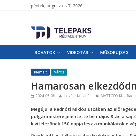
péntek, augusztus 7, 2026
TelePaks
Médiacentrum
ROVATOK
VIDEOTÁR
MŰSORÚJSÁG
TelePaks
Kistérségi
Televízió
Kiemelt
Város
honlapja
Hamarosan elkezdődn
,
2024-05-08
Lovász Krisztián
MATTGEO Kft.
Radnó
Megújul a Radnóti Miklós utcában az elöreged
polgármestere jelentette be május 8-án a sajt
kivitelezőnek 150 napja lesz a munkálatok elvé
Rendezett aszfaltburkolaton közlekedhetnek a Rad