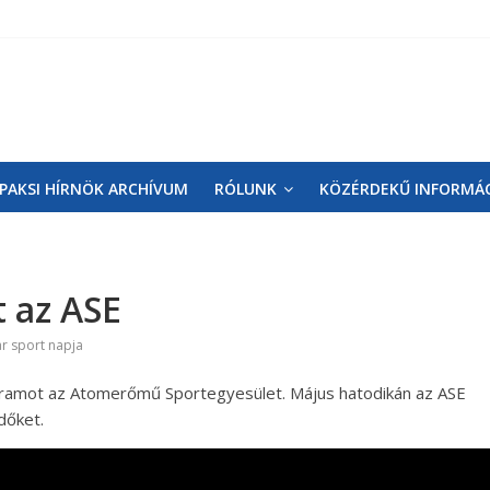
PAKSI HÍRNÖK ARCHÍVUM
RÓLUNK
KÖZÉRDEKŰ INFORMÁ
t az ASE
r sport napja
gramot az Atomerőmű Sportegyesület. Május hatodikán az ASE
dőket.