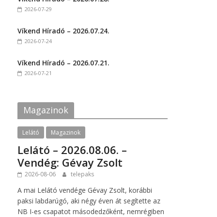
o
o
2026-07-29
n
n
F
T
a
w
c
i
Víkend Híradó – 2026.07.24.
e
t
2026-07-24
b
t
o
e
o
r
k
(
Víkend Híradó – 2026.07.21.
(
O
2026-07-21
O
p
p
e
e
n
n
s
s
i
i
n
Magazinok
n
n
n
e
e
w
w
w
Lelátó
Magazinok
w
i
i
n
Lelátó – 2026.08.06. –
n
d
d
o
Vendég: Gévay Zsolt
o
w
w
)
2026-08-06
telepaks
)
A mai Lelátó vendége Gévay Zsolt, korábbi
paksi labdarúgó, aki négy éven át segítette az
NB I-es csapatot másodedzőként, nemrégiben