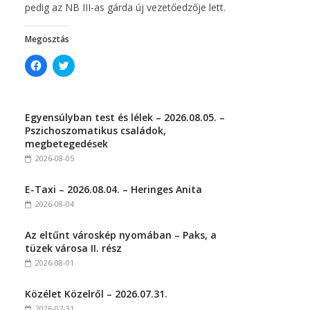
pedig az NB III-as gárda új vezetőedzője lett.
Megosztás
C
C
l
l
i
i
c
c
k
k
t
t
Egyensúlyban test és lélek – 2026.08.05. –
o
o
s
s
Pszichoszomatikus családok,
h
h
megbetegedések
a
a
r
r
2026-08-05
e
e
o
o
n
n
E-Taxi – 2026.08.04. – Heringes Anita
F
T
a
w
2026-08-04
c
i
e
t
b
t
Az eltűnt városkép nyomában – Paks, a
o
e
o
r
tüzek városa II. rész
k
(
(
O
2026-08-01
O
p
p
e
e
n
Közélet Közelről – 2026.07.31.
n
s
s
i
2026-07-31