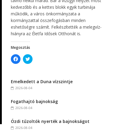
távhő nélkül marad. Bár a vízügyi helyzet most
kedvezőbb és a kettes blokk egyik turbinája
működik, a város önkormányzata a
kormányzattal összefogásban minden
eshetőségre számít. Felkészítették a melegvíz-
hiányra az Életfa Idősek Otthonát is.
Megosztás
C
C
l
l
i
i
c
c
k
k
t
t
Emelkedett a Duna vízszintje
o
o
s
s
2026-08-04
h
h
a
a
r
r
Fogathajtó bajnokság
e
e
o
o
2026-08-04
n
n
F
T
a
w
c
i
Ózdi tűzoltók nyerték a bajnokságot
e
t
2026-08-04
b
t
o
e