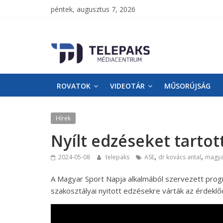
péntek, augusztus 7, 2026
TelePaks
Médiacentrum
ROVATOK
VIDEOTÁR
MŰSORÚJSÁG
TelePaks
Kistérségi
Televízió
Hírek
honlapja
Nyílt edzéseket tartot
,
,
2024-05-08
telepaks
ASE
dr kovács antal
magya
A Magyar Sport Napja alkalmából szervezett pro
szakosztályai nyitott edzésekre várták az érdeklő