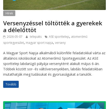
Hírek
Versenyzéssel töltötték a gyerekek
a délelőttöt
,
2026-05-07
telepaks
ASE sporttelep
atomerőmű
,
,
sportegyesület
magyar sport napja
verseny
A Magyar Sport Napja alkalmából különféle feladatokkal várta az
általános iskolásokat az Atomerőmű Sportegyesület. Az ASE
sporttelep labdarúgó pályája versenytérré alakult május 6-án.
Többek között sor- és váltóversenyekben, labdás feladatokban
mutathatják meg tudásukat és gyorsaságukat a tanulók.
Tovább