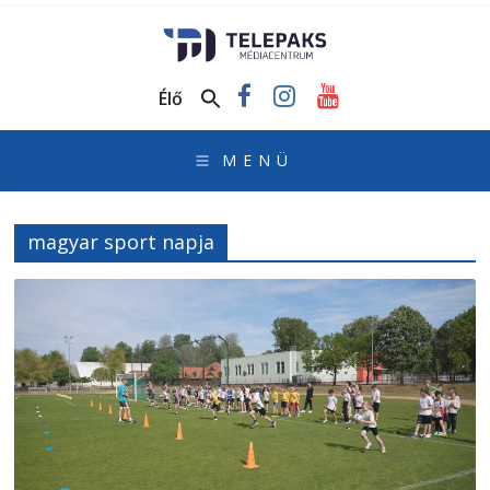
TelePaks
Médiacentrum
Élő
TelePaks
Kistérségi
Televízió
honlapja
magyar sport napja