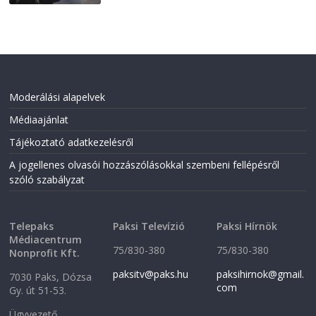
Moderálási alapelvek
Médiaajánlat
Tájékoztató adatkezelésről
A jogellenes olvasói hozzászólásokkal szembeni fellépésről
szóló szabályzat
Telepaks
Paksi Televízió
Paksi Hírnök
Médiacentrum
75/830-380
75/830-380
Nonprofit Kft.
paksitv@paks.hu
paksihirnok@gmail.
7030 Paks, Dózsa
com
Gy. út 51-53.
Ügyvezető,