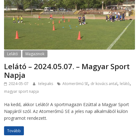
Lelátó
Magazinok
Lelátó – 2024.05.07. – Magyar Sport
Napja
,
,
,
2024-05-07
telepaks
Atomerőmű SE
dr kovács antal
lelátó
magyar sport napja
Ha kedd, akkor Lelátó! A sportmagazin Ezúttal a Magyar Sport
Napjáról szól. Az Atomerőmű SE a jeles nap alkalmából külön
programot rendezett.
Tovább