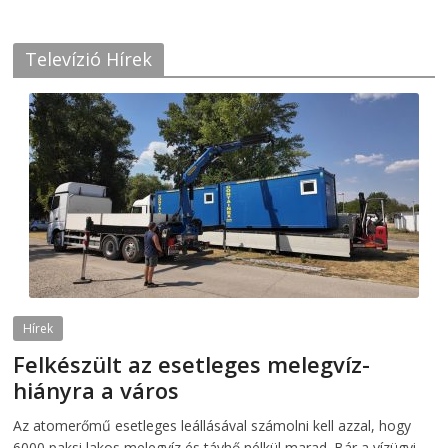
Televízió Hírek
Hírek
Felkészült az esetleges melegvíz-
hiányra a város
2026-08-04
telepaks
Az atomerőmű esetleges leállásával számolni kell azzal, hogy
6000 paksi lakos melegvíz és távhő nélkül marad. Bár a vízügyi