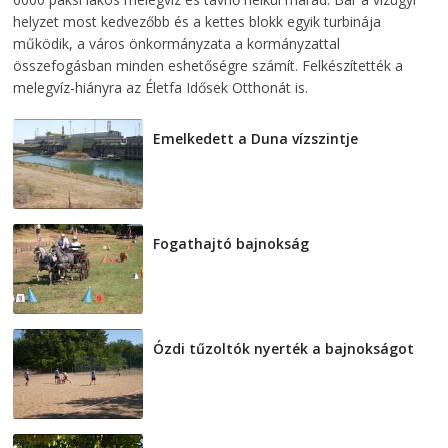
helyzet most kedvezőbb és a kettes blokk egyik turbinája
működik, a város önkormányzata a kormányzattal
összefogásban minden eshetőségre számít. Felkészítették a
melegvíz-hiányra az Életfa Idősek Otthonát is.
Emelkedett a Duna vízszintje
2026-08-04
Fogathajtó bajnokság
2026-08-04
Ózdi tűzoltók nyerték a bajnokságot
2026-08-04