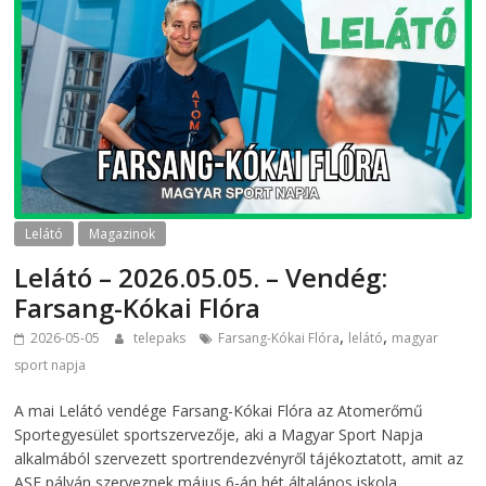
Lelátó
Magazinok
Lelátó – 2026.05.05. – Vendég:
Farsang-Kókai Flóra
,
,
2026-05-05
telepaks
Farsang-Kókai Flóra
lelátó
magyar
sport napja
A mai Lelátó vendége Farsang-Kókai Flóra az Atomerőmű
Sportegyesület sportszervezője, aki a Magyar Sport Napja
alkalmából szervezett sportrendezvényről tájékoztatott, amit az
ASE pályán szerveznek május 6-án hét általános iskola