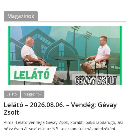
Magazinok
Lelátó
Magazinok
Lelátó – 2026.08.06. – Vendég: Gévay
Zsolt
2026-08-06
telepaks
A mai Lelátó vendége Gévay Zsolt, korábbi paksi labdarúgó, aki
négy éven át segítette az NB I-es csapatot másodedzőként,