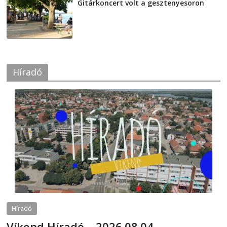
Gitárkoncert volt a gesztenyesoron
2026-08-04
Híradó
Híradó
Víkend Híradó – 2026.08.04.