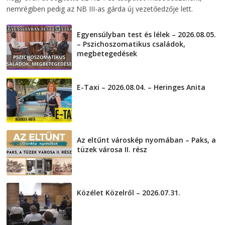
nemrégiben pedig az NB III-as gárda új vezetőedzője lett.
Egyensúlyban test és lélek – 2026.08.05.
– Pszichoszomatikus családok,
megbetegedések
2026-08-05
E-Taxi – 2026.08.04. – Heringes Anita
2026-08-04
Az eltűnt városkép nyomában – Paks, a
tüzek városa II. rész
2026-08-01
Közélet Közelről – 2026.07.31.
2026-07-31