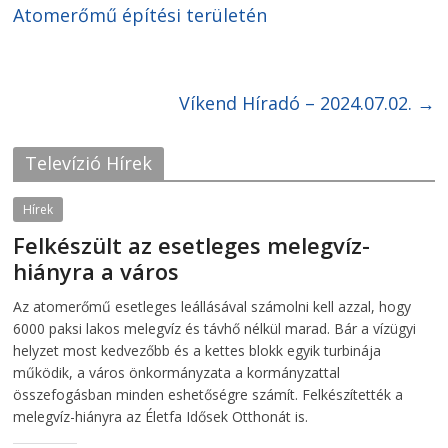
o
o
Atomerőmű építési területén
n
n
F
T
a
w
c
i
e
t
b
t
o
e
Víkend Híradó – 2024.07.02.
→
o
r
k
(
(
O
O
p
Televízió Hírek
p
e
e
n
n
s
s
i
Hírek
i
n
n
n
Felkészült az esetleges melegvíz-
n
e
e
w
hiányra a város
w
w
w
i
i
n
2026-08-04
telepaks
Az atomerőmű esetleges leállásával számolni kell azzal, hogy
n
d
d
o
6000 paksi lakos melegvíz és távhő nélkül marad. Bár a vízügyi
o
w
w
)
helyzet most kedvezőbb és a kettes blokk egyik turbinája
)
működik, a város önkormányzata a kormányzattal
összefogásban minden eshetőségre számít. Felkészítették a
melegvíz-hiányra az Életfa Idősek Otthonát is.