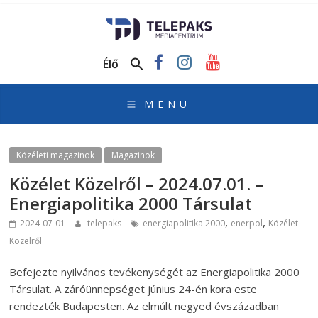
TelePaks
Médiacentrum
Élő
TelePaks
Kistérségi
Televízió
honlapja
Közéleti magazinok
Magazinok
Közélet Közelről – 2024.07.01. –
Energiapolitika 2000 Társulat
,
,
2024-07-01
telepaks
energiapolitika 2000
enerpol
Közélet
Közelről
Befejezte nyilvános tevékenységét az Energiapolitika 2000
Társulat. A záróünnepséget június 24-én kora este
rendezték Budapesten. Az elmúlt negyed évszázadban