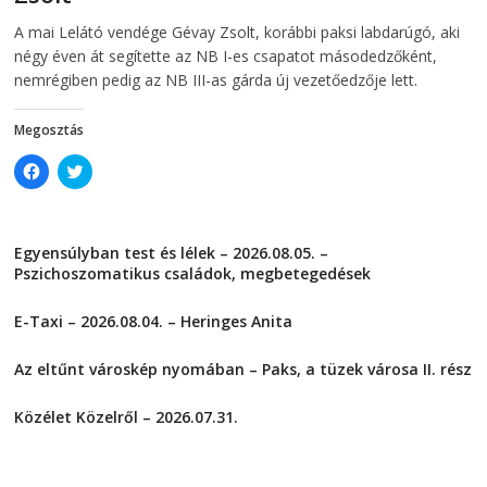
e
w
w
w
2026-08-06
telepaks
A mai Lelátó vendége Gévay Zsolt, korábbi paksi labdarúgó, aki
w
i
i
n
négy éven át segítette az NB I-es csapatot másodedzőként,
n
d
d
o
nemrégiben pedig az NB III-as gárda új vezetőedzője lett.
o
w
w
)
)
Megosztás
C
C
l
l
i
i
c
c
k
k
t
t
Egyensúlyban test és lélek – 2026.08.05. –
o
o
s
s
Pszichoszomatikus családok, megbetegedések
h
h
a
a
2026-08-05
r
r
E-Taxi – 2026.08.04. – Heringes Anita
e
e
o
o
2026-08-04
n
n
F
T
Az eltűnt városkép nyomában – Paks, a tüzek városa II. rész
a
w
2026-08-01
c
i
e
t
Közélet Közelről – 2026.07.31.
b
t
o
e
2026-07-31
o
r
k
(
(
O