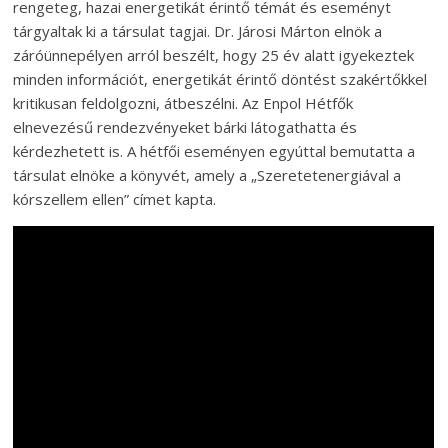
rengeteg, hazai energetikát érintő témát és eseményt
tárgyaltak ki a társulat tagjai. Dr. Járosi Márton elnök a
záróünnepélyen arról beszélt, hogy 25 év alatt igyekeztek
minden információt, energetikát érintő döntést szakértőkkel
kritikusan feldolgozni, átbeszélni. Az Enpol Hétfők
elnevezésű rendezvényeket bárki látogathatta és
kérdezhetett is. A hétfői eseményen egyúttal bemutatta a
társulat elnöke a könyvét, amely a „Szeretetenergiával a
kórszellem ellen” címet kapta.