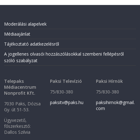
O
p
p
e
e
n
n
s
s
i
i
n
Moderálási alapelvek
n
n
n
e
Médiaajánlat
e
w
w
w
w
i
Tájékoztató adatkezelésről
i
n
n
d
A jogellenes olvasói hozzászólásokkal szembeni fellépésről
d
o
o
w
szóló szabályzat
w
)
)
Telepaks
Paksi Televízió
Paksi Hírnök
Médiacentrum
75/830-380
75/830-380
Nonprofit Kft.
paksitv@paks.hu
paksihirnok@gmail.
7030 Paks, Dózsa
com
Gy. út 51-53.
Ügyvezető,
főszerkesztő:
Dallos Szilvia