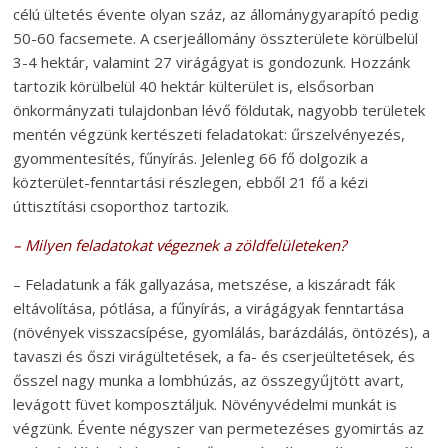
célú ültetés évente olyan száz, az állománygyarapító pedig
50-60 facsemete. A cserjeállomány összterülete körülbelül
3-4 hektár, valamint 27 virágágyat is gondozunk. Hozzánk
tartozik körülbelül 40 hektár külterület is, elsősorban
önkormányzati tulajdonban lévő földutak, nagyobb területek
mentén végzünk kertészeti feladatokat: űrszelvényezés,
gyommentesítés, fűnyírás. Jelenleg 66 fő dolgozik a
közterület-fenntartási részlegen, ebből 21 fő a kézi
úttisztítási csoporthoz tartozik.
– Milyen feladatokat végeznek a zöldfelületeken?
– Feladatunk a fák gallyazása, metszése, a kiszáradt fák
eltávolítása, pótlása, a fűnyírás, a virágágyak fenntartása
(növények visszacsípése, gyomlálás, barázdálás, öntözés), a
tavaszi és őszi virágültetések, a fa- és cserjeültetések, és
ősszel nagy munka a lombhúzás, az összegyűjtött avart,
levágott füvet komposztáljuk. Növényvédelmi munkát is
végzünk. Évente négyszer van permetezéses gyomirtás az