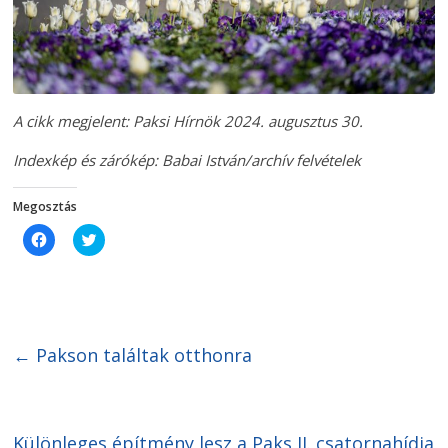
A cikk megjelent: Paksi Hírnök 2024. augusztus 30.
Indexkép és zárókép: Babai István/archív felvételek
Megosztás
C
C
l
l
i
i
c
c
k
k
t
t
o
o
s
s
h
h
←
Pakson találtak otthonra
a
a
r
r
e
e
o
o
n
n
F
T
a
w
Különleges építmény lesz a Paks II. csatornahídja
c
i