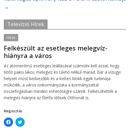
e
t
→
b
t
o
e
o
r
k
(
(
O
Televízió Hírek
O
p
p
e
e
n
n
s
Hírek
s
i
i
n
Felkészült az esetleges melegvíz-
n
n
n
e
hiányra a város
e
w
w
w
2026-08-04
telepaks
w
i
Az atomerőmű esetleges leállásával számolni kell azzal, hogy
i
n
n
d
6000 paksi lakos melegvíz és távhő nélkül marad. Bár a vízügyi
d
o
helyzet most kedvezőbb és a kettes blokk egyik turbinája
o
w
w
)
működik, a város önkormányzata a kormányzattal
)
összefogásban minden eshetőségre számít. Felkészítették a
melegvíz-hiányra az Életfa Idősek Otthonát is.
Megosztás
C
C
l
l
i
i