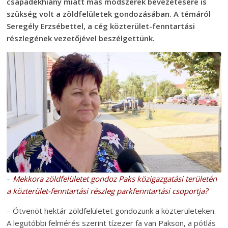
csapadékhiány miatt más módszerek bevezetésére is
szükség volt a zöldfelületek gondozásában. A témáról
Seregély Erzsébettel, a cég közterület-fenntartási
részlegének vezetőjével beszélgettünk.
–
Mekkora zöldfelületet gondoz Paks közigazgatási területén
a közterület-fenntartási részleg parkfenntartási csoportja?
– Ötvenöt hektár zöldfelületet gondozunk a közterületeken.
A legutóbbi felmérés szerint tízezer fa van Pakson, a pótlás