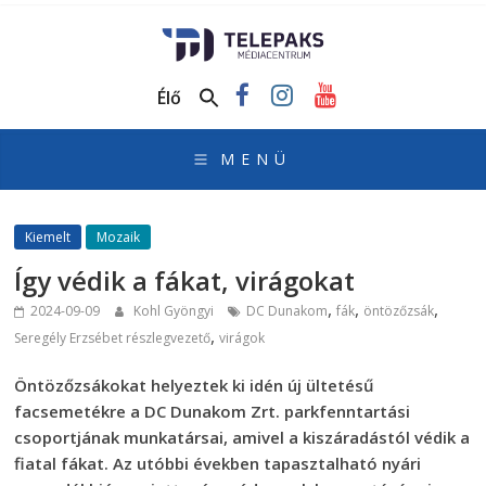
TelePaks
Médiacentrum
Élő
TelePaks
Kistérségi
Televízió
honlapja
Kiemelt
Mozaik
Így védik a fákat, virágokat
,
,
,
2024-09-09
Kohl Gyöngyi
DC Dunakom
fák
öntözőzsák
,
Seregély Erzsébet részlegvezető
virágok
Öntözőzsákokat helyeztek ki idén új ültetésű
facsemetékre a DC Dunakom Zrt. parkfenntartási
csoportjának munkatársai, amivel a kiszáradástól védik a
fiatal fákat. Az utóbbi években tapasztalható nyári