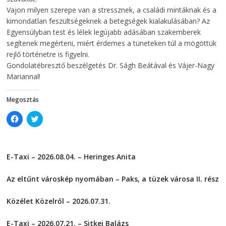
o
w
w
)
Vajon milyen szerepe van a stressznek, a családi mintáknak és a
)
kimondatlan feszültségeknek a betegségek kialakulásában? Az
Egyensúlyban test és lélek legújabb adásában szakemberek
segítenek megérteni, miért érdemes a tüneteken túl a mögöttük
rejlő történetre is figyelni.
Gondolatébresztő beszélgetés Dr. Ságh Beátával és Vájer-Nagy
Mariannal!
Megosztás
C
C
l
l
i
i
c
c
k
k
t
t
E-Taxi – 2026.08.04. – Heringes Anita
o
o
s
s
2026-08-04
h
h
a
a
Az eltűnt városkép nyomában – Paks, a tüzek városa II. rész
r
r
e
e
2026-08-01
o
o
Közélet Közelről – 2026.07.31.
n
n
F
T
2026-07-31
a
w
c
i
E-Taxi – 2026.07.21. – Sitkei Balázs