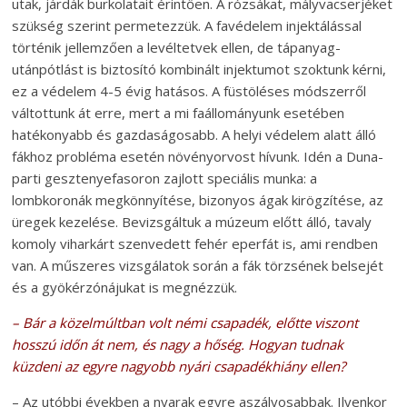
utak, járdák burkolatait érintően. A rózsákat, mályvacserjéket
szükség szerint permetezzük. A favédelem injektálással
történik jellemzően a levéltetvek ellen, de tápanyag-
utánpótlást is biztosító kombinált injektumot szoktunk kérni,
ez a védelem 4-5 évig hatásos. A füstöléses módszerről
váltottunk át erre, mert a mi faállományunk esetében
hatékonyabb és gazdaságosabb. A helyi védelem alatt álló
fákhoz probléma esetén növényorvost hívunk. Idén a Duna-
parti gesztenyefasoron zajlott speciális munka: a
lombkoronák megkönnyítése, bizonyos ágak kirögzítése, az
üregek kezelése. Bevizsgáltuk a múzeum előtt álló, tavaly
komoly viharkárt szenvedett fehér eperfát is, ami rendben
van. A műszeres vizsgálatok során a fák törzsének belsejét
és a gyökérzónájukat is megnézzük.
– Bár a közelmúltban volt némi csapadék, előtte viszont
hosszú időn át nem, és nagy a hőség. Hogyan tudnak
küzdeni az egyre nagyobb nyári csapadékhiány ellen?
– Az utóbbi években a nyarak egyre aszályosabbak. Ilyenkor