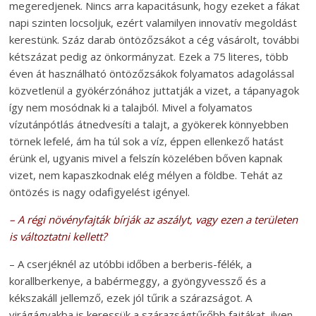
megeredjenek. Nincs arra kapacitásunk, hogy ezeket a fákat
napi szinten locsoljuk, ezért valamilyen innovatív megoldást
kerestünk. Száz darab öntözőzsákot a cég vásárolt, további
kétszázat pedig az önkormányzat. Ezek a 75 literes, több
éven át használható öntözőzsákok folyamatos adagolással
közvetlenül a gyökérzónához juttatják a vizet, a tápanyagok
így nem mosódnak ki a talajból. Mivel a folyamatos
vízutánpótlás átnedvesíti a talajt, a gyökerek könnyebben
törnek lefelé, ám ha túl sok a víz, éppen ellenkező hatást
érünk el, ugyanis mivel a felszín közelében bőven kapnak
vizet, nem kapaszkodnak elég mélyen a földbe. Tehát az
öntözés is nagy odafigyelést igényel.
– A régi növényfajták bírják az aszályt, vagy ezen a területen
is változtatni kellett?
– A cserjéknél az utóbbi időben a berberis-félék, a
korallberkenye, a babérmeggy, a gyöngyvessző és a
kékszakáll jellemző, ezek jól tűrik a szárazságot. A
virágágyakba is keressük a szárazságtűrőbb fajtákat, ilyen