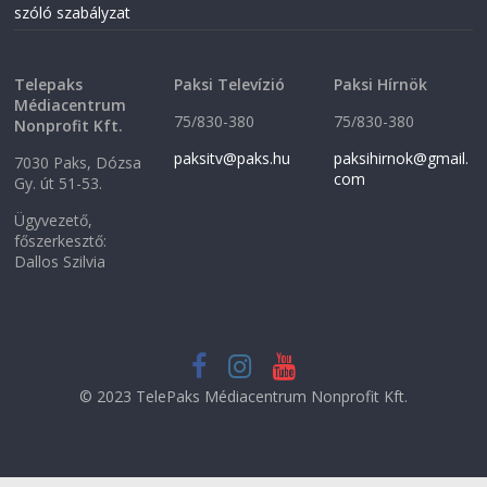
o
w
szóló szabályzat
w
)
)
Telepaks
Paksi Televízió
Paksi Hírnök
Médiacentrum
75/830-380
75/830-380
Nonprofit Kft.
paksitv@paks.hu
paksihirnok@gmail.
7030 Paks, Dózsa
com
Gy. út 51-53.
Ügyvezető,
főszerkesztő:
Dallos Szilvia
© 2023 TelePaks Médiacentrum Nonprofit Kft.