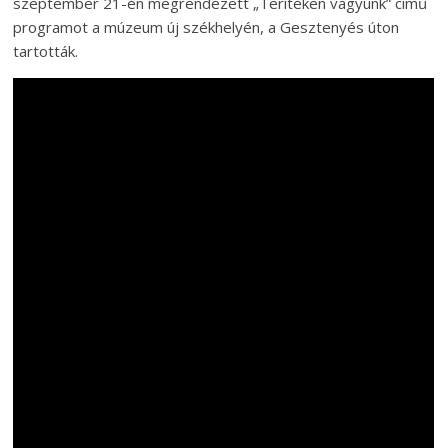
szeptember 21-én megrendezett „Terítéken vagyunk” című
programot a múzeum új székhelyén, a Gesztenyés úton
tartották.