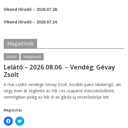
e
e
2026-08-01
o
o
Víkend Híradó – 2026.07.28.
n
n
F
T
2026-07-29
a
w
c
i
Víkend Híradó – 2026.07.24.
e
t
2026-07-24
b
t
o
e
o
r
k
(
Magazinok
(
O
O
p
p
e
e
n
Lelátó
Magazinok
n
s
s
i
Lelátó – 2026.08.06. – Vendég: Gévay
i
n
n
n
Zsolt
n
e
e
w
w
w
2026-08-06
telepaks
A mai Lelátó vendége Gévay Zsolt, korábbi paksi labdarúgó, aki
w
i
i
n
négy éven át segítette az NB I-es csapatot másodedzőként,
n
d
d
o
nemrégiben pedig az NB III-as gárda új vezetőedzője lett.
o
w
w
)
)
Megosztás
C
C
l
l
i
i