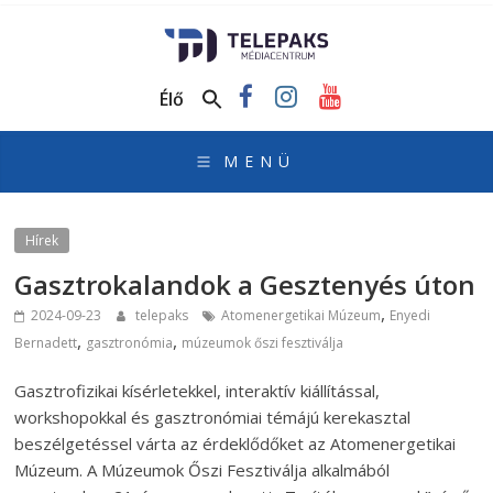
TelePaks
Médiacentrum
Élő
TelePaks
Kistérségi
Televízió
honlapja
Hírek
Gasztrokalandok a Gesztenyés úton
,
2024-09-23
telepaks
Atomenergetikai Múzeum
Enyedi
,
,
Bernadett
gasztronómia
múzeumok őszi fesztiválja
Gasztrofizikai kísérletekkel, interaktív kiállítással,
workshopokkal és gasztronómiai témájú kerekasztal
beszélgetéssel várta az érdeklődőket az Atomenergetikai
Múzeum. A Múzeumok Őszi Fesztiválja alkalmából