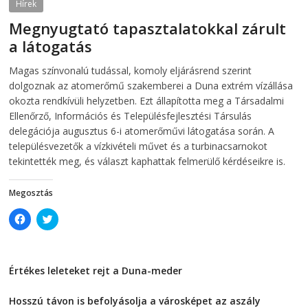
O
p
Hírek
p
e
e
n
Megnyugtató tapasztalatokkal zárult
n
s
s
i
a látogatás
i
n
n
n
2026-08-07
telepaks
n
e
Magas színvonalú tudással, komoly eljárásrend szerint
e
w
w
w
dolgoznak az atomerőmű szakemberei a Duna extrém vízállása
w
i
i
n
okozta rendkívüli helyzetben. Ezt állapította meg a Társadalmi
n
d
Ellenőrző, Információs és Településfejlesztési Társulás
d
o
o
w
delegációja augusztus 6-i atomerőművi látogatása során. A
w
)
)
településvezetők a vízkivételi művet és a turbinacsarnokot
tekintették meg, és választ kaphattak felmerülő kérdéseikre is.
Megosztás
C
C
l
l
i
i
c
c
k
k
t
t
Értékes leleteket rejt a Duna-meder
o
o
s
s
2026-08-07
h
h
a
a
Hosszú távon is befolyásolja a városképet az aszály
r
r