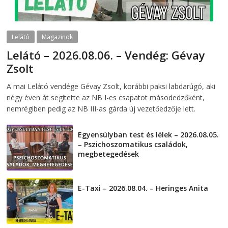
Lelátó
Magazinok
Lelátó – 2026.08.06. – Vendég: Gévay
Zsolt
2026-08-06
telepaks
A mai Lelátó vendége Gévay Zsolt, korábbi paksi labdarúgó, aki
négy éven át segítette az NB I-es csapatot másodedzőként,
nemrégiben pedig az NB III-as gárda új vezetőedzője lett.
Egyensúlyban test és lélek – 2026.08.05.
– Pszichoszomatikus családok,
megbetegedések
2026-08-05
E-Taxi – 2026.08.04. – Heringes Anita
2026-08-04