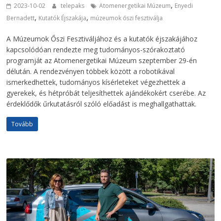
,
2023-10-02
telepaks
Atomenergetikai Múzeum
Enyedi
,
,
Bernadett
Kutatók Éjszakája
múzeumok őszi fesztiválja
A Múzeumok Őszi Fesztiváljához és a kutatók éjszakájához
kapcsolódóan rendezte meg tudományos-szórakoztató
programját az Atomenergetikai Múzeum szeptember 29-én
délután. A rendezvényen többek között a robotikával
ismerkedhettek, tudományos kísérleteket végezhettek a
gyerekek, és hétpróbát teljesíthettek ajándékokért cserébe. Az
érdeklődők űrkutatásról szóló előadást is meghallgathattak.
Tovább