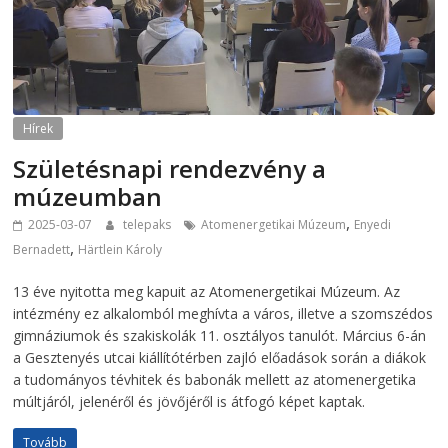
Hírek
Születésnapi rendezvény a
múzeumban
,
2025-03-07
telepaks
Atomenergetikai Múzeum
Enyedi
,
Bernadett
Härtlein Károly
13 éve nyitotta meg kapuit az Atomenergetikai Múzeum. Az
intézmény ez alkalomból meghívta a város, illetve a szomszédos
gimnáziumok és szakiskolák 11. osztályos tanulót. Március 6-án
a Gesztenyés utcai kiállítótérben zajló előadások során a diákok
a tudományos tévhitek és babonák mellett az atomenergetika
múltjáról, jelenéről és jövőjéről is átfogó képet kaptak.
Tovább