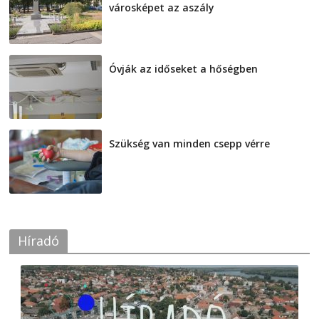
városképet az aszály
2026-08-07
Óvják az időseket a hőségben
2026-08-07
Szükség van minden csepp vérre
2026-08-07
Híradó