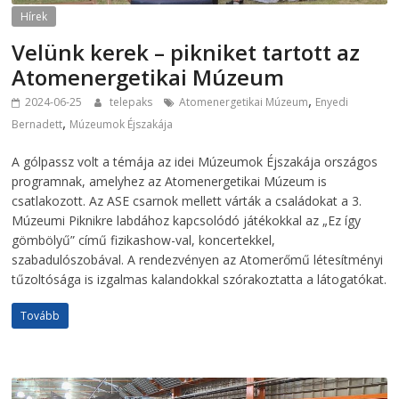
Hírek
Velünk kerek – pikniket tartott az
Atomenergetikai Múzeum
,
2024-06-25
telepaks
Atomenergetikai Múzeum
Enyedi
,
Bernadett
Múzeumok Éjszakája
A gólpassz volt a témája az idei Múzeumok Éjszakája országos
programnak, amelyhez az Atomenergetikai Múzeum is
csatlakozott. Az ASE csarnok mellett várták a családokat a 3.
Múzeumi Piknikre labdához kapcsolódó játékokkal az „Ez így
gömbölyű” című fizikashow-val, koncertekkel,
szabadulószobával. A rendezvényen az Atomerőmű létesítményi
tűzoltósága is izgalmas kalandokkal szórakoztatta a látogatókat.
Tovább