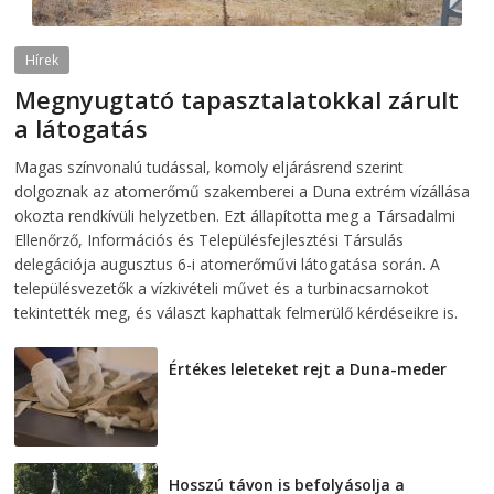
Hírek
Megnyugtató tapasztalatokkal zárult
a látogatás
2026-08-07
telepaks
Magas színvonalú tudással, komoly eljárásrend szerint
dolgoznak az atomerőmű szakemberei a Duna extrém vízállása
okozta rendkívüli helyzetben. Ezt állapította meg a Társadalmi
Ellenőrző, Információs és Településfejlesztési Társulás
delegációja augusztus 6-i atomerőművi látogatása során. A
településvezetők a vízkivételi művet és a turbinacsarnokot
tekintették meg, és választ kaphattak felmerülő kérdéseikre is.
Értékes leleteket rejt a Duna-meder
2026-08-07
Hosszú távon is befolyásolja a