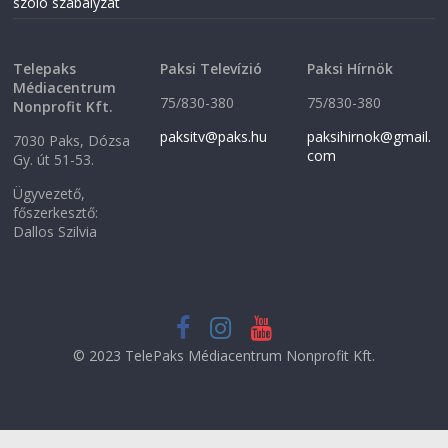
szóló szabályzat
Telepaks
Paksi Televízió
Paksi Hírnök
Médiacentrum
75/830-380
75/830-380
Nonprofit Kft.
paksitv@paks.hu
paksihirnok@gmail.
7030 Paks, Dózsa
com
Gy. út 51-53.
Ügyvezető,
főszerkesztő:
Dallos Szilvia
© 2023 TelePaks Médiacentrum Nonprofit Kft.