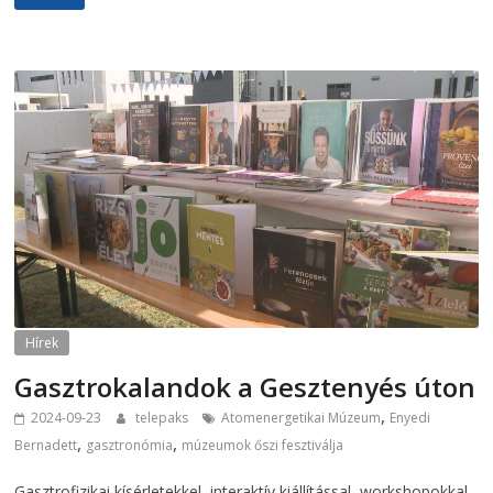
Hírek
Gasztrokalandok a Gesztenyés úton
,
2024-09-23
telepaks
Atomenergetikai Múzeum
Enyedi
,
,
Bernadett
gasztronómia
múzeumok őszi fesztiválja
Gasztrofizikai kísérletekkel, interaktív kiállítással, workshopokkal