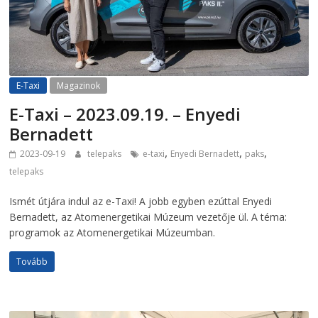
E-Taxi
Magazinok
E-Taxi – 2023.09.19. – Enyedi
Bernadett
,
,
,
2023-09-19
telepaks
e-taxi
Enyedi Bernadett
paks
telepaks
Ismét útjára indul az e-Taxi! A jobb egyben ezúttal Enyedi
Bernadett, az Atomenergetikai Múzeum vezetője ül. A téma:
programok az Atomenergetikai Múzeumban.
Tovább