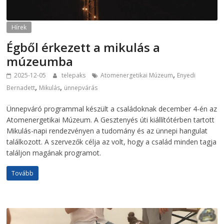
Hírek
Égből érkezett a mikulás a
múzeumba
,
2025-12-05
telepaks
Atomenergetikai Múzeum
Enyedi
,
,
Bernadett
Mikulás
ünnepvárás
Ünnepváró programmal készült a családoknak december 4-én az
Atomenergetikai Múzeum. A Gesztenyés úti kiállítótérben tartott
Mikulás-napi rendezvényen a tudomány és az ünnepi hangulat
találkozott. A szervezők célja az volt, hogy a család minden tagja
találjon magának programot.
Tovább