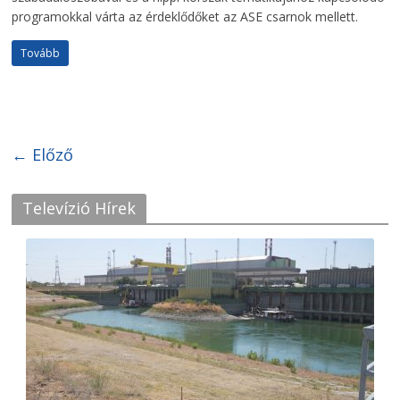
programokkal várta az érdeklődőket az ASE csarnok mellett.
Tovább
← Előző
Televízió Hírek