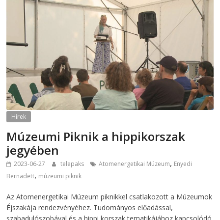
Hírek
Múzeumi Piknik a hippikorszak
jegyében
,
2023-06-27
telepaks
Atomenergetikai Múzeum
Enyedi
,
Bernadett
múzeumi piknik
Az Atomenergetikai Múzeum piknikkel csatlakozott a Múzeumok
Éjszakája rendezvényéhez. Tudományos előadással,
szabadulószobával és a hippi korszak tematikájához kapcsolódó