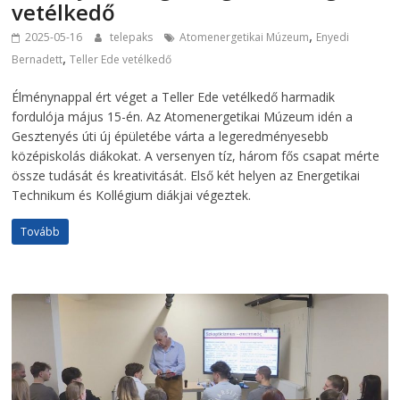
vetélkedő
,
2025-05-16
telepaks
Atomenergetikai Múzeum
Enyedi
,
Bernadett
Teller Ede vetélkedő
Élménynappal ért véget a Teller Ede vetélkedő harmadik
fordulója május 15-én. Az Atomenergetikai Múzeum idén a
Gesztenyés úti új épületébe várta a legeredményesebb
középiskolás diákokat. A versenyen tíz, három fős csapat mérte
össze tudását és kreativitását. Első két helyen az Energetikai
Technikum és Kollégium diákjai végeztek.
Tovább