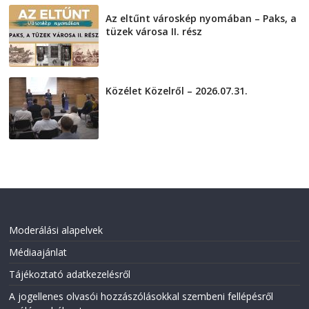
Az eltűnt városkép nyomában – Paks, a
tüzek városa II. rész
2026-08-01
Közélet Közelről – 2026.07.31.
2026-07-31
Moderálási alapelvek
Médiaajánlat
Tájékoztató adatkezelésről
A jogellenes olvasói hozzászólásokkal szembeni fellépésről