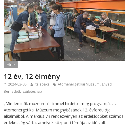
Hírek
12 év, 12 élmény
,
2024-03-08
telepaks
Atomenergetikai Múzeum
Enyedi
,
Bernadett
születésnap
„Minden idők múzeuma” címmel hirdette meg programját az
Atomenergetikai Múzeum megnyitásának 12. évfordulója
alkalmából. A március 7-i rendezvényen az érdeklődőket számos
érdekesség várta, amelyek központi témája az idő volt.