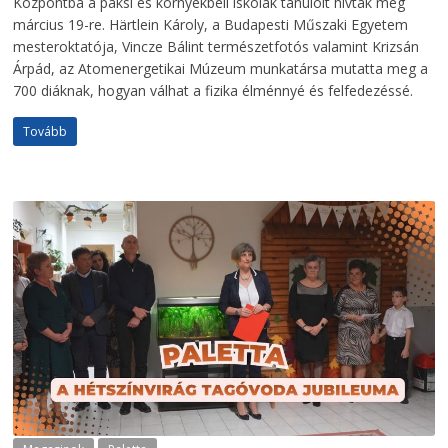
Központba a paksi és környékbeli iskolák tanulóit hívták meg
március 19-re. Härtlein Károly, a Budapesti Műszaki Egyetem
mesteroktatója, Vincze Bálint természetfotós valamint Krizsán
Árpád, az Atomenergetikai Múzeum munkatársa mutatta meg a
700 diáknak, hogyan válhat a fizika élménnyé és felfedezéssé.
Tovább