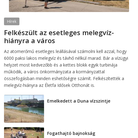
Hírek
Felkészült az esetleges melegvíz-
hiányra a város
2026-08-04
telepaks
Az atomerőmű esetleges leállásával számolni kell azzal, hogy
6000 paksi lakos melegvíz és távhő nélkül marad. Bár a vízügyi
helyzet most kedvezőbb és a kettes blokk egyik turbinája
működik, a város önkormányzata a kormányzattal
összefogásban minden eshetőségre számít. Felkészítették a
melegvíz-hiányra az Életfa Idősek Otthonát is.
Emelkedett a Duna vízszintje
2026-08-04
Fogathajtó bajnokság