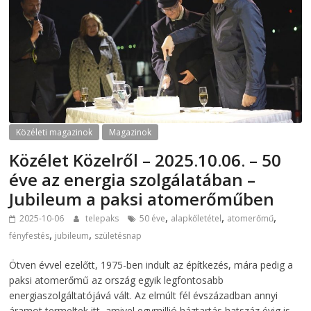
Közéleti magazinok
Magazinok
Közélet Közelről – 2025.10.06. – 50
éve az energia szolgálatában –
Jubileum a paksi atomerőműben
,
,
,
2025-10-06
telepaks
50 éve
alapkőletétel
atomerőmű
,
,
fényfestés
jubileum
születésnap
Ötven évvel ezelőtt, 1975-ben indult az építkezés, mára pedig a
paksi atomerőmű az ország egyik legfontosabb
energiaszolgáltatójává vált. Az elmúlt fél évszázadban annyi
áramot termeltek itt, amivel egymillió háztartás hatszáz évig is