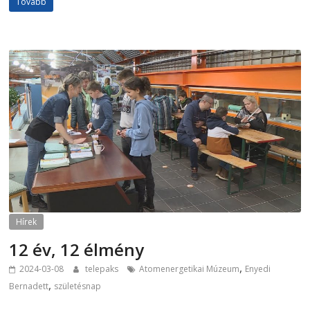
Tovább
Hírek
12 év, 12 élmény
,
2024-03-08
telepaks
Atomenergetikai Múzeum
Enyedi
,
Bernadett
születésnap