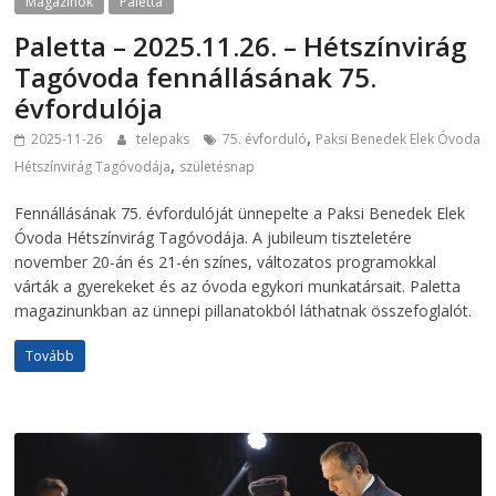
Magazinok
Paletta
Paletta – 2025.11.26. – Hétszínvirág
Tagóvoda fennállásának 75.
évfordulója
,
2025-11-26
telepaks
75. évforduló
Paksi Benedek Elek Óvoda
,
Hétszínvirág Tagóvodája
születésnap
Fennállásának 75. évfordulóját ünnepelte a Paksi Benedek Elek
Óvoda Hétszínvirág Tagóvodája. A jubileum tiszteletére
november 20-án és 21-én színes, változatos programokkal
várták a gyerekeket és az óvoda egykori munkatársait. Paletta
magazinunkban az ünnepi pillanatokból láthatnak összefoglalót.
Tovább