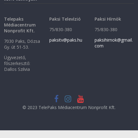
Telepaks
Paksi Televízió
Paksi Hírnök
Médiacentrum
75/830-380
75/830-380
Nonprofit Kft.
paksitv@paks.hu
paksihirnok@gmail.
7030 Paks, Dózsa
com
Gy. út 51-53.
Ügyvezető,
főszerkesztő:
Dallos Szilvia
© 2023 TelePaks Médiacentrum Nonprofit Kft.