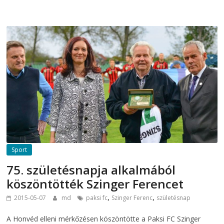
Sport
75. születésnapja alkalmából
köszöntötték Szinger Ferencet
,
,
2015-05-07
md
paksi fc
Szinger Ferenc
születésnap
A Honvéd elleni mérkőzésen köszöntötte a Paksi FC Szinger