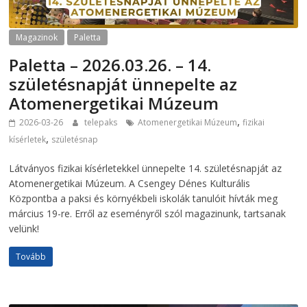
Magazinok
Paletta
Paletta – 2026.03.26. – 14.
születésnapját ünnepelte az
Atomenergetikai Múzeum
,
2026-03-26
telepaks
Atomenergetikai Múzeum
fizikai
,
kísérletek
születésnap
Látványos fizikai kísérletekkel ünnepelte 14. születésnapját az
Atomenergetikai Múzeum. A Csengey Dénes Kulturális
Központba a paksi és környékbeli iskolák tanulóit hívták meg
március 19-re. Erről az eseményről szól magazinunk, tartsanak
velünk!
Tovább