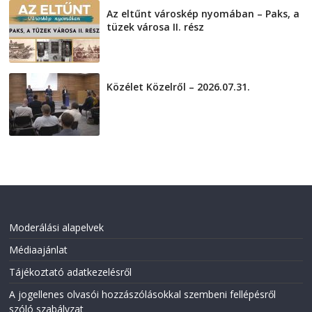
Az eltűnt városkép nyomában – Paks, a
tüzek városa II. rész
2026-08-01
Közélet Közelről – 2026.07.31.
2026-07-31
Moderálási alapelvek
Médiaajánlat
Tájékoztató adatkezelésről
A jogellenes olvasói hozzászólásokkal szembeni fellépésről
szóló szabályzat