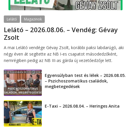
Lelátó
Magazinok
Lelátó – 2026.08.06. – Vendég: Gévay
Zsolt
2026-08-06
telepaks
A mai Lelátó vendége Gévay Zsolt, korábbi paksi labdarúgó, aki
négy éven át segítette az NB I-es csapatot másodedzőként,
nemrégiben pedig az NB III-as gárda új vezetőedzője lett.
Egyensúlyban test és lélek – 2026.08.05.
– Pszichoszomatikus családok,
megbetegedések
2026-08-05
E-Taxi – 2026.08.04. – Heringes Anita
2026-08-04