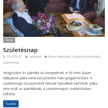
Hírek
Születésnap
,
,
2019-02-07
telepaks
Bauer Mátyásné
szépkorú köszöntés
születésnap
Virágcsokor és ajándék az ünnepeltnek. A 90 éves Bauer
Mátyásné Julika nénit köszöntötte Paks polgármestere. A
születésnapi összejövetelt február hatodikán tartották. Julika
néni örült az ajándéknak, a születésnapot családi körben
töltötte.
Tovább