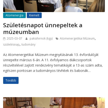
Atomenergia
Kiemelt
Születésnapot ünnepeltek a
múzeumban
,
2025-03-07
paksihirnok (kgy)
Atomenergetikai Múzeum
,
születésnap
tudomány
Az Atomenergetikai Múzeum megnyitásának 13. évfordulóját
ünnepelte március 6-án. A 11. évfolyamos diákcsoportok
részvételével zajlott rendezvény tematikáját a 13-as szám adta,
egészen pontosan a tudományos tévhitek és babonák…
Tovább