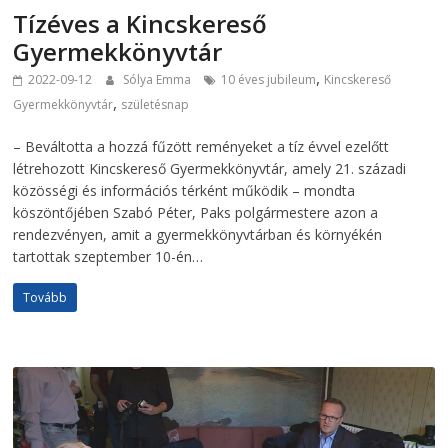
Tízéves a Kincskereső
Gyermekkönyvtár
,
2022-09-12
Sólya Emma
10 éves jubileum
Kincskereső
,
Gyermekkönyvtár
születésnap
– Beváltotta a hozzá fűzött reményeket a tíz évvel ezelőtt
létrehozott Kincskereső Gyermekkönyvtár, amely 21. századi
közösségi és információs térként működik – mondta
köszöntőjében Szabó Péter, Paks polgármestere azon a
rendezvényen, amit a gyermekkönyvtárban és környékén
tartottak szeptember 10-én…
Tovább