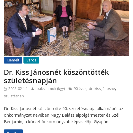
Kiemelt
Város
Dr. Kiss Jánosnét köszöntötték
születésnapján
,
,
2025-02-14
paksihirnok (kgy)
90 éves
dr. kiss jánosné
születésnap
Dr. Kiss Jánosnét köszöntötte 90. születésnapja alkalmából az
önkormányzat nevében Nagy Balázs alpolgármester és Szél
Benjámin, a körzet önkormányzati képviselője Gyapán…