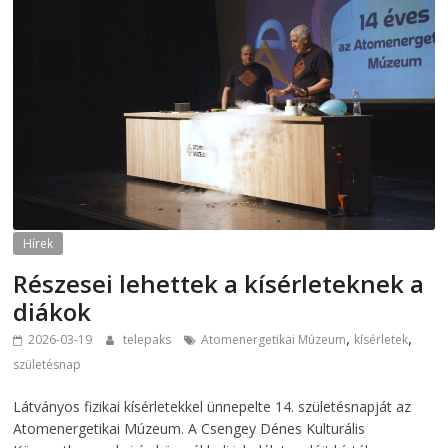
Hírek
Részesei lehettek a kísérleteknek a
diákok
,
,
2026-03-19
telepaks
Atomenergetikai Múzeum
kísérletek
születésnap
Látványos fizikai kísérletekkel ünnepelte 14. születésnapját az
Atomenergetikai Múzeum. A Csengey Dénes Kulturális