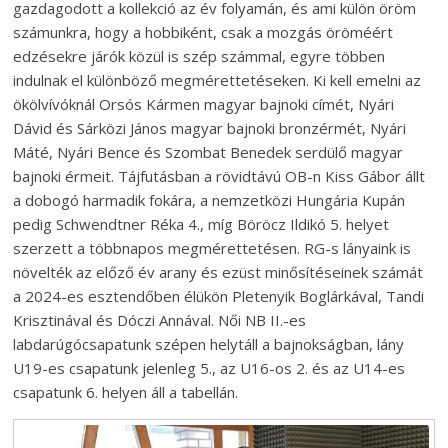
gazdagodott a kollekció az év folyamán, és ami külön öröm
számunkra, hogy a hobbiként, csak a mozgás öröméért
edzésekre járók közül is szép számmal, egyre többen
indulnak el különböző megmérettetéseken. Ki kell emelni az
ökölvívóknál Orsós Kármen magyar bajnoki címét, Nyári
Dávid és Sárközi János magyar bajnoki bronzérmét, Nyári
Máté, Nyári Bence és Szombat Benedek serdülő magyar
bajnoki érmeit. Tájfutásban a rövidtávú OB-n Kiss Gábor állt
a dobogó harmadik fokára, a nemzetközi Hungária Kupán
pedig Schwendtner Réka 4., míg Böröcz Ildikó 5. helyet
szerzett a többnapos megmérettetésen. RG-s lányaink is
növelték az előző év arany és ezüst minősítéseinek számát
a 2024-es esztendőben élükön Pletenyik Boglárkával, Tandi
Krisztinával és Dóczi Annával. Női NB II.-es
labdarúgócsapatunk szépen helytáll a bajnokságban, lány
U19-es csapatunk jelenleg 5., az U16-os 2. és az U14-es
csapatunk 6. helyen áll a tabellán.