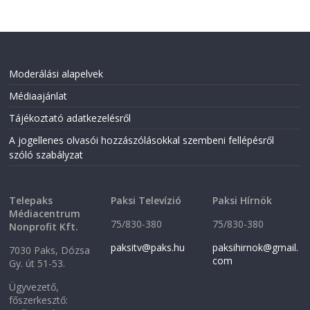
k
(
(
O
O
p
p
e
e
n
n
s
s
i
i
n
Moderálási alapelvek
n
n
n
e
Médiaajánlat
e
w
w
w
w
i
Tájékoztató adatkezelésről
i
n
n
d
A jogellenes olvasói hozzászólásokkal szembeni fellépésről
d
o
o
w
szóló szabályzat
w
)
)
Telepaks
Paksi Televízió
Paksi Hírnök
Médiacentrum
75/830-380
75/830-380
Nonprofit Kft.
paksitv@paks.hu
paksihirnok@gmail.
7030 Paks, Dózsa
com
Gy. út 51-53.
Ügyvezető,
főszerkesztő: