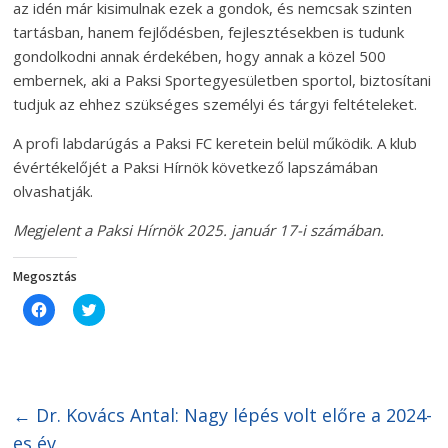
az idén már kisimulnak ezek a gondok, és nemcsak szinten
tartásban, hanem fejlődésben, fejlesztésekben is tudunk
gondolkodni annak érdekében, hogy annak a közel 500
embernek, aki a Paksi Sportegyesületben sportol, biztosítani
tudjuk az ehhez szükséges személyi és tárgyi feltételeket.
A profi labdarúgás a Paksi FC keretein belül működik. A klub
évértékelőjét a Paksi Hírnök következő lapszámában
olvashatják.
Megjelent a Paksi Hírnök 2025. január 17-i számában.
Megosztás
C
C
l
l
i
i
c
c
k
k
t
t
o
o
s
s
h
h
←
Dr. Kovács Antal: Nagy lépés volt előre a 2024-
a
a
r
r
es év