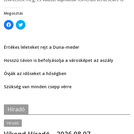
Megosztás
C
C
l
l
i
i
c
c
k
k
t
t
Értékes leleteket rejt a Duna-meder
o
o
s
s
2026-08-07
h
h
a
a
Hosszú távon is befolyásolja a városképet az aszály
r
r
e
e
2026-08-07
o
o
Óvják az időseket a hőségben
n
n
F
T
2026-08-07
a
w
c
i
Szükség van minden csepp vérre
e
t
2026-08-07
b
t
o
e
o
r
k
(
Híradó
(
O
O
p
p
e
e
n
Híradó
n
s
s
i
Víkend Híradó – 2026.08.07.
i
n