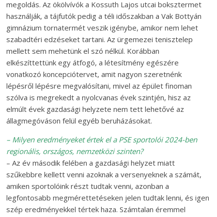
megoldás. Az ökölvívók a Kossuth Lajos utcai boksztermet
használják, a tájfutók pedig a téli időszakban a Vak Bottyán
gimnázium tornatermét veszik igénybe, amikor nem lehet
szabadtéri edzéseket tartani. Az ürgemezei tenisztelep
mellett sem mehetünk el szó nélkül. Korábban
elkészíttettünk egy átfogó, a létesítmény egészére
vonatkozó koncepciótervet, amit nagyon szeretnénk
lépésről lépésre megvalósítani, mivel az épület finoman
szólva is megrekedt a nyolcvanas évek szintjén, hisz az
elmúlt évek gazdasági helyzete nem tett lehetővé az
állagmegóváson felül egyéb beruházásokat.
– Milyen eredményeket értek el a PSE sportolói 2024-ben
regionális, országos, nemzetközi szinten?
– Az év második felében a gazdasági helyzet miatt
szűkebbre kellett venni azoknak a versenyeknek a számát,
amiken sporto­lóink részt tudtak venni, azonban a
legfontosabb megmérettetéseken jelen tudtak lenni, és igen
szép eredményekkel tértek haza. Számtalan éremmel