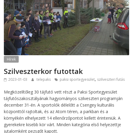
Hírek
Szilveszterkor futottak
,
2023-01-03
telepaks
paksi sportegyesület
szilveszteri futás
Megközelítőleg 30 tájfutó vett részt a Paksi Sportegyesület
tájfutószakosztályának hagyományos szilveszteri programján
december 31-én. A sportolók délelőtt a Csengey kulturális
központtól rajtoltak, és az Atom téren, a parkban és a
környékén elhelyezett 14 ellenőrzőpontot kellett érinteniük. A
gyerekekre kisebb kör várt. Minden kategória első helyezettje
jutalomként pezsgőt kapott.