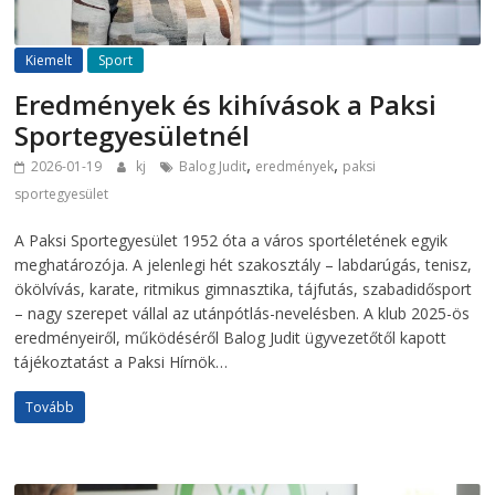
Kiemelt
Sport
Eredmények és kihívások a Paksi
Sportegyesületnél
,
,
2026-01-19
kj
Balog Judit
eredmények
paksi
sportegyesület
A Paksi Sportegyesület 1952 óta a város sportéletének egyik
meghatározója. A jelenlegi hét szakosztály – labdarúgás, tenisz,
ökölvívás, karate, ritmikus gimnasztika, tájfutás, szabadidősport
– nagy szerepet vállal az utánpótlás-nevelésben. A klub 2025-ös
eredményeiről, működéséről Balog Judit ügyvezetőtől kapott
tájékoztatást a Paksi Hírnök…
Tovább