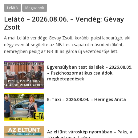
Lelátó
Magazinok
Lelátó – 2026.08.06. – Vendég: Gévay
Zsolt
2026-08-06
telepaks
A mai Lelátó vendége Gévay Zsolt, korábbi paksi labdarúgó, aki
négy éven át segítette az NB I-es csapatot másodedzőként,
nemrégiben pedig az NB III-as gárda új vezetőedzője lett.
Egyensúlyban test és lélek – 2026.08.05.
– Pszichoszomatikus családok,
megbetegedések
2026-08-05
E-Taxi – 2026.08.04. – Heringes Anita
2026-08-04
Az eltűnt városkép nyomában – Paks, a
tüzek városa II. rész