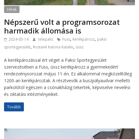
Hírek
Népszerű volt a programsorozat
harmadik állomása is
,
,
2024-05-14
telepaks
Fuss
kerékpározz
paksi
,
,
sportegyesület
Rostané Katona Katalin
ússz
A kerékpározással ért véget a Paksi Sportegyesület
szervezésében a Fuss, ússz kerékpározz a gyermekedért
rendezvénysorozat május 11-én. Ez alkalommal megközelítőleg
1200-an kerékpároztak. A résztvevők a buszpályaudvar melletti
parkolótól egészen a csónakházig tekertek, képviselve nevelési
és oktatási intézményeiket.
Tovább