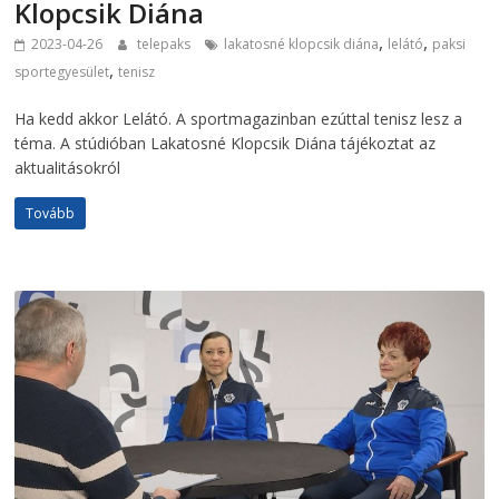
Klopcsik Diána
,
,
2023-04-26
telepaks
lakatosné klopcsik diána
lelátó
paksi
,
sportegyesület
tenisz
Ha kedd akkor Lelátó. A sportmagazinban ezúttal tenisz lesz a
téma. A stúdióban Lakatosné Klopcsik Diána tájékoztat az
aktualitásokról
Tovább