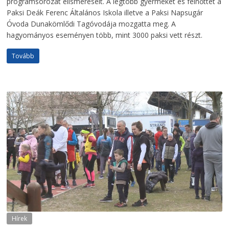
programsorozat elismeréseit. A legtöbb gyermeket és felnőttet a
Paksi Deák Ferenc Általános Iskola illetve a Paksi Napsugár
Óvoda Dunakömlődi Tagóvodája mozgatta meg. A
hagyományos eseményen több, mint 3000 paksi vett részt.
Tovább
Hírek