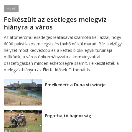
Hírek
Felkészült az esetleges melegvíz-
hiányra a város
2026-08-04
telepaks
Az atomerőmű esetleges leállásával számolni kell azzal, hogy
6000 paksi lakos melegvíz és távhő nélkül marad. Bár a vízügyi
helyzet most kedvezőbb és a kettes blokk egyik turbinája
működik, a város önkormányzata a kormányzattal
összefogásban minden eshetőségre számít. Felkészítették a
melegvíz-hiányra az Életfa Idősek Otthonát is.
Emelkedett a Duna vízszintje
2026-08-04
Fogathajtó bajnokság
2026-08-04