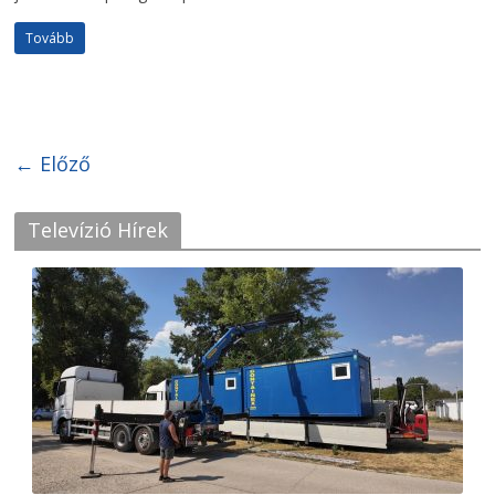
Tovább
← Előző
Televízió Hírek