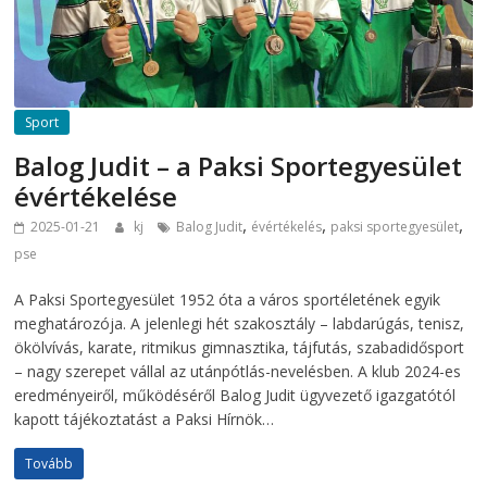
Sport
Balog Judit – a Paksi Sportegyesület
évértékelése
,
,
,
2025-01-21
kj
Balog Judit
évértékelés
paksi sportegyesület
pse
A Paksi Sportegyesület 1952 óta a város sportéletének egyik
meghatározója. A jelenlegi hét szakosztály – labdarúgás, tenisz,
ökölvívás, karate, ritmikus gimnasztika, tájfutás, szabadidősport
– nagy szerepet vállal az utánpótlás-nevelésben. A klub 2024-es
eredményeiről, működéséről Balog Judit ügyvezető igazgatótól
kapott tájékoztatást a Paksi Hírnök…
Tovább