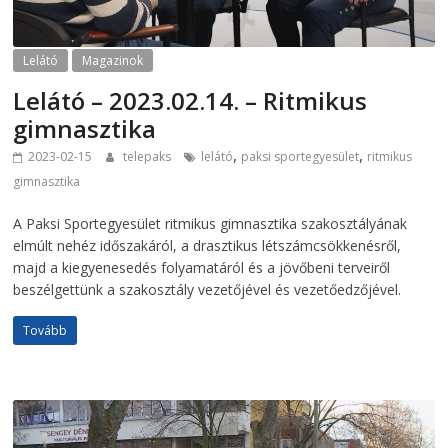
Lelátó
Magazinok
Lelátó – 2023.02.14. – Ritmikus
gimnasztika
,
,
2023-02-15
telepaks
lelátó
paksi sportegyesület
ritmikus
gimnasztika
A Paksi Sportegyesület ritmikus gimnasztika szakosztályának
elmúlt nehéz időszakáról, a drasztikus létszámcsökkenésről,
majd a kiegyenesedés folyamatáról és a jövőbeni terveiről
beszélgettünk a szakosztály vezetőjével és vezetőedzőjével.
Tovább