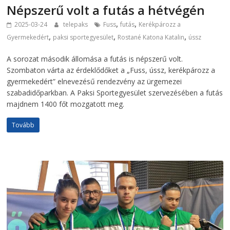
Népszerű volt a futás a hétvégén
,
,
2025-03-24
telepaks
Fuss
futás
Kerékpározz a
,
,
,
Gyermekedért
paksi sportegyesület
Rostané Katona Katalin
ússz
A sorozat második állomása a futás is népszerű volt.
Szombaton várta az érdeklődőket a „Fuss, ússz, kerékpározz a
gyermekedért” elnevezésű rendezvény az ürgemezei
szabadidőparkban. A Paksi Sportegyesület szervezésében a futás
majdnem 1400 főt mozgatott meg.
Tovább