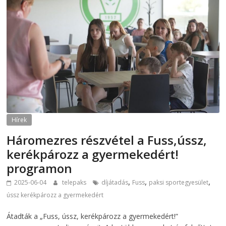
Hírek
Háromezres részvétel a Fuss,ússz,
kerékpározz a gyermekedért!
programon
,
,
,
2025-06-04
telepaks
díjátadás
Fuss
paksi sportegyesület
ússz kerékpározz a gyermekedért
Átadták a „Fuss, ússz, kerékpározz a gyermekedért!”