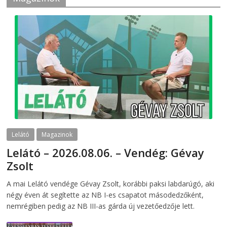
Lelátó
Magazinok
Lelátó – 2026.08.06. – Vendég: Gévay
Zsolt
2026-08-06
telepaks
A mai Lelátó vendége Gévay Zsolt, korábbi paksi labdarúgó, aki
négy éven át segítette az NB I-es csapatot másodedzőként,
nemrégiben pedig az NB III-as gárda új vezetőedzője lett.