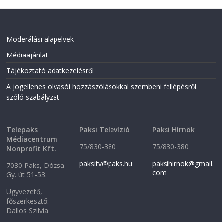
Moderálási alapelvek
Médiaajánlat
Tájékoztató adatkezelésről
A jogellenes olvasói hozzászólásokkal szembeni fellépésről
szóló szabályzat
Telepaks
Paksi Televízió
Paksi Hírnök
Médiacentrum
75/830-380
75/830-380
Nonprofit Kft.
paksitv@paks.hu
paksihirnok@gmail.
7030 Paks, Dózsa
com
Gy. út 51-53.
Ügyvezető,
főszerkesztő:
Dallos Szilvia