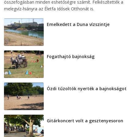
összefogásban minden eshetőségre számít. Felkészítették a
melegvíz-hiányra az Életfa Idősek Otthonát is.
Emelkedett a Duna vízszintje
2026-08-04
Fogathajtó bajnokság
2026-08-04
Ózdi tűzoltók nyerték a bajnokságot
2026-08-04
Gitárkoncert volt a gesztenyesoron
2026-08-04