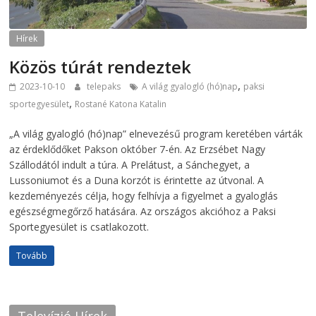
Hírek
Közös túrát rendeztek
,
2023-10-10
telepaks
A világ gyalogló (hó)nap
paksi
,
sportegyesület
Rostané Katona Katalin
„A világ gyalogló (hó)nap” elnevezésű program keretében várták
az érdeklődőket Pakson október 7-én. Az Erzsébet Nagy
Szállodától indult a túra. A Prelátust, a Sánchegyet, a
Lussoniumot és a Duna korzót is érintette az útvonal. A
kezdeményezés célja, hogy felhívja a figyelmet a gyaloglás
egészségmegőrző hatására. Az országos akcióhoz a Paksi
Sportegyesület is csatlakozott.
Tovább