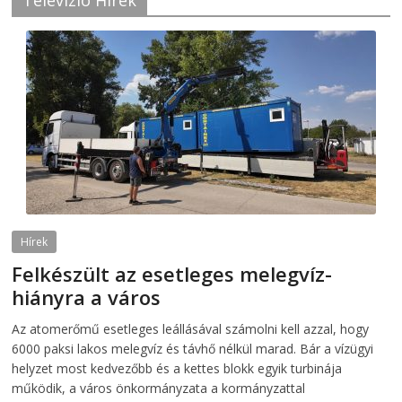
Televízió Hírek
Hírek
Felkészült az esetleges melegvíz-
hiányra a város
2026-08-04
telepaks
Az atomerőmű esetleges leállásával számolni kell azzal, hogy
6000 paksi lakos melegvíz és távhő nélkül marad. Bár a vízügyi
helyzet most kedvezőbb és a kettes blokk egyik turbinája
működik, a város önkormányzata a kormányzattal