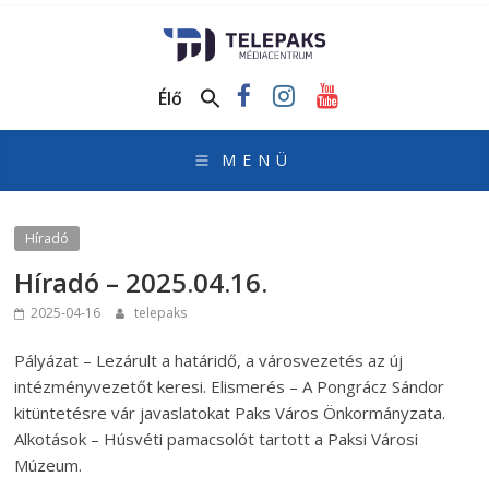
TelePaks
Médiacentrum
Élő
TelePaks
Kistérségi
Televízió
honlapja
Híradó
Híradó – 2025.04.16.
2025-04-16
telepaks
Pályázat – Lezárult a határidő, a városvezetés az új
intézményvezetőt keresi. Elismerés – A Pongrácz Sándor
kitüntetésre vár javaslatokat Paks Város Önkormányzata.
Alkotások – Húsvéti pamacsolót tartott a Paksi Városi
Múzeum.