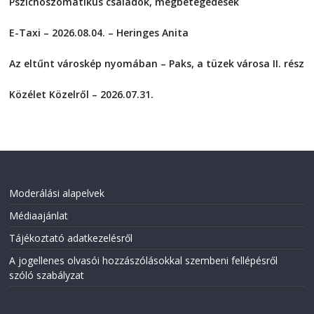
Pszichoszomatikus családok, megbetegedések
h
h
a
a
2026-08-05
r
r
E-Taxi – 2026.08.04. – Heringes Anita
e
e
o
o
2026-08-04
n
n
F
T
Az eltűnt városkép nyomában – Paks, a tüzek városa II. rész
a
w
2026-08-01
c
i
e
t
Közélet Közelről – 2026.07.31.
b
t
o
e
2026-07-31
o
r
k
(
(
O
O
p
p
e
e
n
n
s
s
i
i
n
Moderálási alapelvek
n
n
n
e
Médiaajánlat
e
w
w
w
w
i
Tájékoztató adatkezelésről
i
n
n
d
A jogellenes olvasói hozzászólásokkal szembeni fellépésről
d
o
o
w
szóló szabályzat
w
)
)