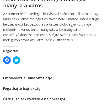
n
n
hiányra a város
n
e
e
w
w
w
2026-08-04
telepaks
Az atomerőmű esetleges leállásával számolni kell azzal, hogy
w
i
i
n
6000 paksi lakos melegvíz és távhő nélkül marad. Bár a vízügyi
n
d
d
o
helyzet most kedvezőbb és a kettes blokk egyik turbinája
o
w
működik, a város önkormányzata a kormányzattal
w
)
)
összefogásban minden eshetőségre számít. Felkészítették a
melegvíz-hiányra az Életfa Idősek Otthonát is.
Megosztás
C
C
l
l
i
i
c
c
k
k
t
t
Emelkedett a Duna vízszintje
o
o
s
s
2026-08-04
h
h
a
a
Fogathajtó bajnokság
r
r
e
e
2026-08-04
o
o
Ózdi tűzoltók nyerték a bajnokságot
n
n
F
T
2026-08-04
a
w