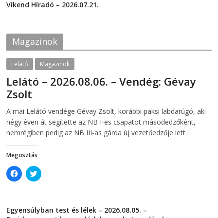
c
i
Víkend Híradó – 2026.07.21.
e
t
2026-07-21
b
t
o
e
o
r
k
(
Magazinok
(
O
O
p
p
e
e
n
Lelátó
Magazinok
n
s
s
i
Lelátó – 2026.08.06. – Vendég: Gévay
i
n
n
n
Zsolt
n
e
e
w
w
w
2026-08-06
telepaks
A mai Lelátó vendége Gévay Zsolt, korábbi paksi labdarúgó, aki
w
i
i
n
négy éven át segítette az NB I-es csapatot másodedzőként,
n
d
d
o
nemrégiben pedig az NB III-as gárda új vezetőedzője lett.
o
w
w
)
)
Megosztás
C
C
l
l
i
i
c
c
k
k
t
t
Egyensúlyban test és lélek – 2026.08.05. –
o
o
s
s