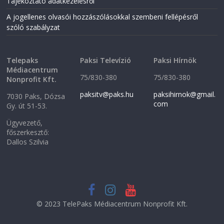
Tájékoztató adatkezelésről
i
n
n
d
A jogellenes olvasói hozzászólásokkal szembeni fellépésről
d
o
o
w
szóló szabályzat
w
)
)
Telepaks
Paksi Televízió
Paksi Hírnök
Médiacentrum
75/830-380
75/830-380
Nonprofit Kft.
paksitv@paks.hu
paksihirnok@gmail.
7030 Paks, Dózsa
com
Gy. út 51-53.
Ügyvezető,
főszerkesztő:
Dallos Szilvia
© 2023 TelePaks Médiacentrum Nonprofit Kft.