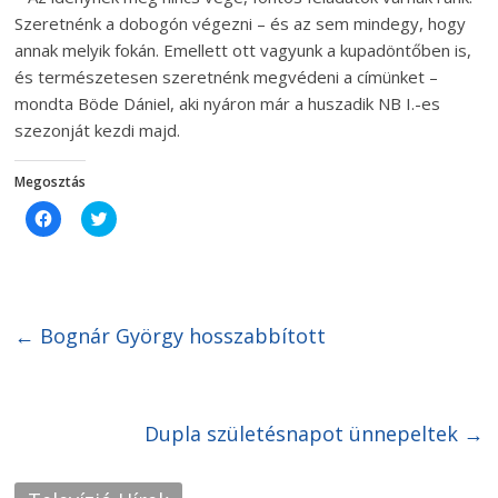
Szeretnénk a dobogón végezni – és az sem mindegy, hogy
annak melyik fokán. Emellett ott vagyunk a kupadöntőben is,
és természetesen szeretnénk megvédeni a címünket –
mondta Böde Dániel, aki nyáron már a huszadik NB I.-es
szezonját kezdi majd.
Megosztás
C
C
l
l
i
i
c
c
k
k
t
t
o
o
s
s
h
h
←
Bognár György hosszabbított
a
a
r
r
e
e
o
o
n
n
F
T
Dupla születésnapot ünnepeltek
→
a
w
c
i
e
t
b
t
o
e