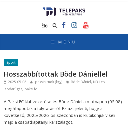
TelePaks
Médiacentrum
Élő
TelePaks
Kistérségi
Televízió
honlapja
Sport
Hosszabbítottak Böde Dániellel
,
2025-05-08
paksihirnok (kgy)
Böde Dániel
NB I-es
,
labdarúgás
paksi fc
A Paksi FC klubvezetése és Böde Dániel a mai napon (05.08)
megállapodtak a folytatásról. Ez azt jelenti, hogy a
következő, 2025/2026-os szezonban is klubikonjuk viseli
majd a csapatkapitányi karszalagot.