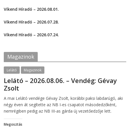
s
s
2026-08-04
h
h
a
a
Víkend Híradó – 2026.08.01.
r
r
e
e
2026-08-01
o
o
Víkend Híradó – 2026.07.28.
n
n
F
T
2026-07-29
a
w
c
i
Víkend Híradó – 2026.07.24.
e
t
2026-07-24
b
t
o
e
o
r
k
(
Magazinok
(
O
O
p
p
e
e
n
Lelátó
Magazinok
n
s
s
i
Lelátó – 2026.08.06. – Vendég: Gévay
i
n
n
n
Zsolt
n
e
e
w
w
w
2026-08-06
telepaks
A mai Lelátó vendége Gévay Zsolt, korábbi paksi labdarúgó, aki
w
i
i
n
négy éven át segítette az NB I-es csapatot másodedzőként,
n
d
d
o
nemrégiben pedig az NB III-as gárda új vezetőedzője lett.
o
w
w
)
)
Megosztás