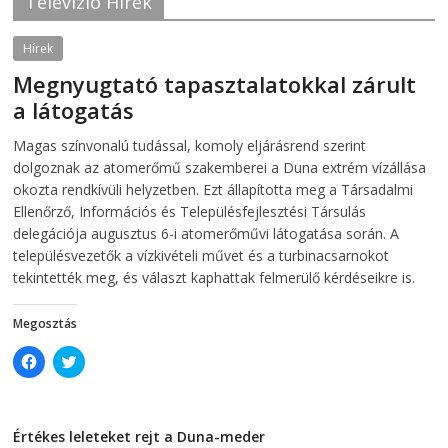
Televízió Hírek
o
r
k
(
(
O
O
p
Hírek
p
e
e
n
Megnyugtató tapasztalatokkal zárult
n
s
s
i
a látogatás
i
n
n
n
2026-08-07
telepaks
n
e
Magas színvonalú tudással, komoly eljárásrend szerint
e
w
w
w
dolgoznak az atomerőmű szakemberei a Duna extrém vízállása
w
i
i
n
okozta rendkívüli helyzetben. Ezt állapította meg a Társadalmi
n
d
Ellenőrző, Információs és Településfejlesztési Társulás
d
o
o
w
delegációja augusztus 6-i atomerőművi látogatása során. A
w
)
)
településvezetők a vízkivételi művet és a turbinacsarnokot
tekintették meg, és választ kaphattak felmerülő kérdéseikre is.
Megosztás
C
C
l
l
i
i
c
c
k
k
t
t
Értékes leleteket rejt a Duna-meder
o
o