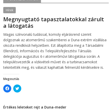
e
n
n
s
s
i
Hírek
i
n
n
n
Megnyugtató tapasztalatokkal zárult
n
e
e
w
a látogatás
w
w
w
i
i
n
2026-08-07
telepaks
Magas színvonalú tudással, komoly eljárásrend szerint
n
d
d
o
dolgoznak az atomerőmű szakemberei a Duna extrém vízállása
o
w
w
)
okozta rendkívüli helyzetben. Ezt állapította meg a Társadalmi
)
Ellenőrző, Információs és Településfejlesztési Társulás
delegációja augusztus 6-i atomerőművi látogatása során. A
településvezetők a vízkivételi művet és a turbinacsarnokot
tekintették meg, és választ kaphattak felmerülő kérdéseikre is.
Megosztás
C
C
l
l
i
i
c
c
k
k
t
t
Értékes leleteket rejt a Duna-meder
o
o
s
s