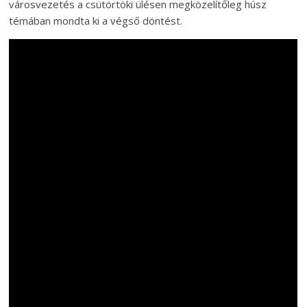
városvezetés a csütörtöki ülésen megközelítőleg húsz
témában mondta ki a végső döntést.