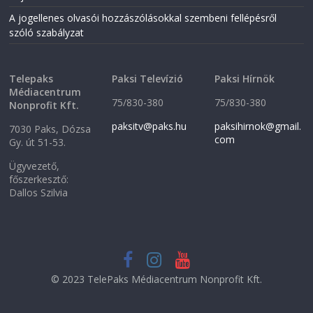
i
n
n
d
A jogellenes olvasói hozzászólásokkal szembeni fellépésről
d
o
o
w
szóló szabályzat
w
)
)
Telepaks
Paksi Televízió
Paksi Hírnök
Médiacentrum
75/830-380
75/830-380
Nonprofit Kft.
paksitv@paks.hu
paksihirnok@gmail.
7030 Paks, Dózsa
com
Gy. út 51-53.
Ügyvezető,
főszerkesztő:
Dallos Szilvia
© 2023 TelePaks Médiacentrum Nonprofit Kft.