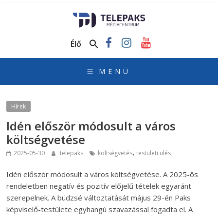
TelePaks
Médiacentrum
Élő
TelePaks
Kistérségi
Televízió
honlapja
Hírek
Idén először módosult a város
költségvetése
,
2025-05-30
telepaks
költségvetés
testületi ülés
Idén először módosult a város költségvetése. A 2025-ös
rendeletben negatív és pozitív előjelű tételek egyaránt
szerepelnek. A büdzsé változtatását május 29-én Paks
képviselő-testülete egyhangú szavazással fogadta el. A