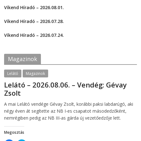
2026-08-04
h
h
a
a
Víkend Híradó – 2026.08.01.
r
r
e
e
2026-08-01
o
o
Víkend Híradó – 2026.07.28.
n
n
F
T
2026-07-29
a
w
c
i
Víkend Híradó – 2026.07.24.
e
t
2026-07-24
b
t
o
e
o
r
k
(
Magazinok
(
O
O
p
p
e
e
n
Lelátó
Magazinok
n
s
s
i
Lelátó – 2026.08.06. – Vendég: Gévay
i
n
n
n
Zsolt
n
e
e
w
w
w
2026-08-06
telepaks
A mai Lelátó vendége Gévay Zsolt, korábbi paksi labdarúgó, aki
w
i
i
n
négy éven át segítette az NB I-es csapatot másodedzőként,
n
d
d
o
nemrégiben pedig az NB III-as gárda új vezetőedzője lett.
o
w
w
)
)
Megosztás