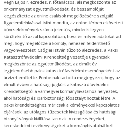
Végh Lajos r. ezredes, r. főtanácsos, aki megköszönte az
önkormányzat együttműködését, és beszámolóját
kiegészítette az online csalások megelőzésére szolgáló
figyelemfelhívással. Mint mondta, az online térben elkövetett
bűncselekmények száma jelentős, mindenki legyen
körültekintő azzal kapcsolatban, hova és milyen adatokat ad
meg, hogy megelőzze a komoly, nehezen felderíthető
vagyonvesztést. Csőglei István tűzoltó alezredes, a Paksi
Katasztrófavédelmi Kirendeltség vezetője ugyancsak
megköszönte az együttműködést, az elmúlt év
legjelentősebb paksi katasztrófavédelmi eseményeként az
árvizet említette. Fontosnak tartotta megjegyezni, hogy az
elmúlt évben a hatósági jogkört a katasztrófavédelmi
kirendeltségtől a vármegyei kormányhivatalhoz helyezték,
ahol hatósági és iparbiztonsági főosztályt hoztak létre. A
paksi kirendeltséghez már csak a kéményekkel kapcsolatos
eljárások, az utólagos tűzesetek kivizsgálása és hatósági
bizonyítványok kiállítása tartozik. A rendezvényeket,
kereskedelmi tevékenységeket a kormányhivatalnál kell