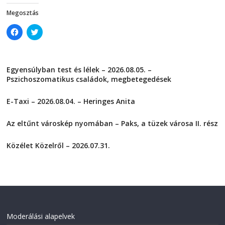
w
)
)
Megosztás
C
C
l
l
i
i
c
c
k
k
t
t
Egyensúlyban test és lélek – 2026.08.05. –
o
o
s
s
Pszichoszomatikus családok, megbetegedések
h
h
a
a
2026-08-05
r
r
E-Taxi – 2026.08.04. – Heringes Anita
e
e
o
o
2026-08-04
n
n
F
T
Az eltűnt városkép nyomában – Paks, a tüzek városa II. rész
a
w
2026-08-01
c
i
e
t
Közélet Közelről – 2026.07.31.
b
t
o
e
2026-07-31
o
r
k
(
(
O
O
p
p
e
e
n
n
s
s
i
i
n
Moderálási alapelvek
n
n