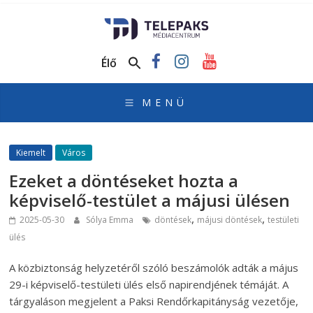
TelePaks
Médiacentrum
Élő
TelePaks
Kistérségi
Televízió
honlapja
Kiemelt
Város
Ezeket a döntéseket hozta a
képviselő-testület a májusi ülésen
,
,
2025-05-30
Sólya Emma
döntések
májusi döntések
testületi
ülés
A közbiztonság helyzetéről szóló beszámolók adták a május
29-i képviselő-testületi ülés első napirendjének témáját. A
tárgyaláson megjelent a Paksi Rendőrkapitányság vezetője,