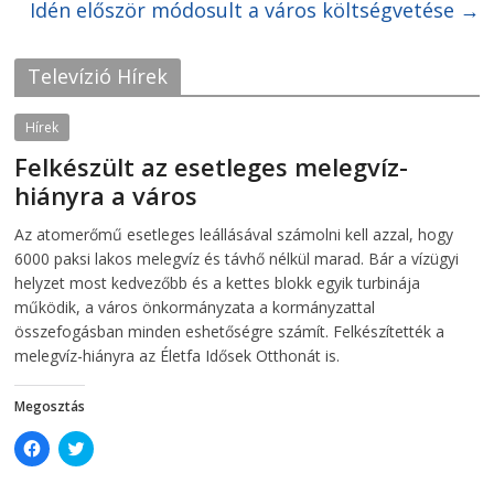
Idén először módosult a város költségvetése
e
t
→
b
t
o
e
o
r
k
(
Televízió Hírek
(
O
O
p
p
e
e
n
Hírek
n
s
s
i
Felkészült az esetleges melegvíz-
i
n
n
n
hiányra a város
n
e
e
w
w
w
2026-08-04
telepaks
Az atomerőmű esetleges leállásával számolni kell azzal, hogy
w
i
i
n
6000 paksi lakos melegvíz és távhő nélkül marad. Bár a vízügyi
n
d
d
o
helyzet most kedvezőbb és a kettes blokk egyik turbinája
o
w
működik, a város önkormányzata a kormányzattal
w
)
)
összefogásban minden eshetőségre számít. Felkészítették a
melegvíz-hiányra az Életfa Idősek Otthonát is.
Megosztás
C
C
l
l
i
i
c
c