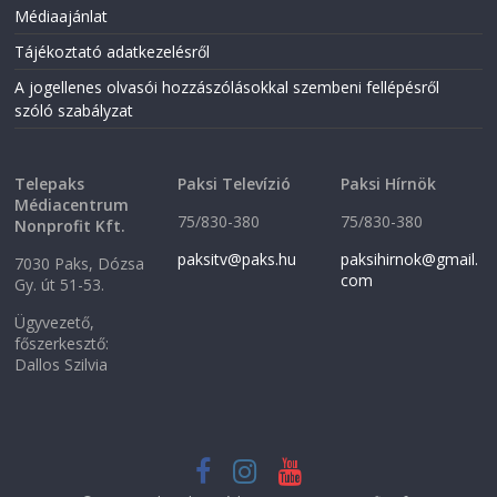
n
e
Médiaajánlat
e
w
w
w
w
i
Tájékoztató adatkezelésről
i
n
n
d
A jogellenes olvasói hozzászólásokkal szembeni fellépésről
d
o
o
w
szóló szabályzat
w
)
)
Telepaks
Paksi Televízió
Paksi Hírnök
Médiacentrum
75/830-380
75/830-380
Nonprofit Kft.
paksitv@paks.hu
paksihirnok@gmail.
7030 Paks, Dózsa
com
Gy. út 51-53.
Ügyvezető,
főszerkesztő:
Dallos Szilvia