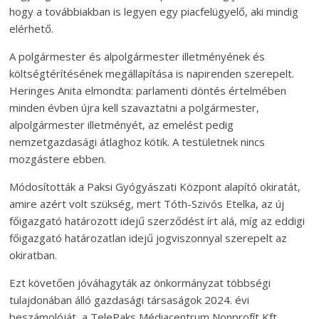
hogy a továbbiakban is legyen egy piacfelügyelő, aki mindig
elérhető.
A polgármester és alpolgármester illetményének és
költségtérítésének megállapítása is napirenden szerepelt.
Heringes Anita elmondta: parlamenti döntés értelmében
minden évben újra kell szavaztatni a polgármester,
alpolgármester illetményét, az emelést pedig
nemzetgazdasági átlaghoz kötik. A testületnek nincs
mozgástere ebben.
Módosították a Paksi Gyógyászati Központ alapító okiratát,
amire azért volt szükség, mert Tóth-Szivós Etelka, az új
főigazgató határozott idejű szerződést írt alá, míg az eddigi
főigazgató határozatlan idejű jogviszonnyal szerepelt az
okiratban.
Ezt követően jóváhagyták az önkormányzat többségi
tulajdonában álló gazdasági társaságok 2024. évi
beszámolóját, a TelePaks Médiacentrum Nonprofít Kft.