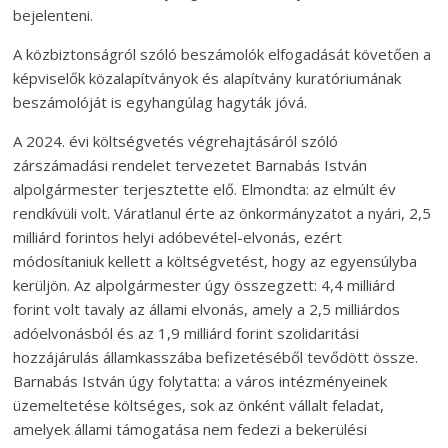
bejelenteni.
A közbiztonságról szóló beszámolók elfogadását követően a
képviselők közalapítványok és alapítvány kuratóriumának
beszámolóját is egyhangúlag hagyták jóvá.
A 2024. évi költségvetés végrehajtásáról szóló
zárszámadási rendelet tervezetet Barnabás István
alpolgármester terjesztette elő. Elmondta: az elmúlt év
rendkívüli volt. Váratlanul érte az önkormányzatot a nyári, 2,5
milliárd forintos helyi adóbevétel-elvonás, ezért
módosítaniuk kellett a költségvetést, hogy az egyensúlyba
kerüljön. Az alpolgármester úgy összegzett: 4,4 milliárd
forint volt tavaly az állami elvonás, amely a 2,5 milliárdos
adóelvonásból és az 1,9 milliárd forint szolidaritási
hozzájárulás államkasszába befizetéséből tevődött össze.
Barnabás István úgy folytatta: a város intézményeinek
üzemeltetése költséges, sok az önként vállalt feladat,
amelyek állami támogatása nem fedezi a bekerülési