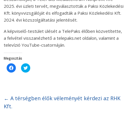
2025. évi üzleti tervét, megválasztották a Paksi Közlekedési
Kft. könyvvizsgálóját és elfogadták a Paksi Közlekedési Kft.
2024. évi közszolgáltatási jelentését.
A képviselő-testület ülését a TelePaks élőben közvetítette,
a felvétel visszanézhető a telepaks.net oldalon, valamint a
televízió YouTube-csatornáján.
Megosztás
C
C
l
l
i
i
c
c
k
k
t
t
o
o
s
s
h
h
←
A térségben élők véleményét kérdezi az RHK
a
a
r
r
Kft.
e
e
o
o
n
n
F
T
a
w
c
i