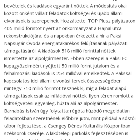
bevételek és kiadások egyaránt nőttek. A módosítás okai
között önként vállalt feladatok költségei és újabb állami
elvonások is szerepelnek. Hozzátette: TOP Plusz pályázaton
405 millió forintot nyert az önkormányzat a Hajnal utca
rekonstrukciójára, és a napokban érkezett a hír a Paksi
Napsugár Óvoda energiatakarékos felújításának pályázati
támogatásáról. A kiadások 518 millió forinttal nőttek,
ismertette az alpolgármester. Ebben szerepel a Paksi FC
kupagyőzelméért nyújtott 50 millió forint jutalom és a
felhalmozási kiadások is 254 millióval emelkedtek. A Pakssal
kapcsolatos idei állami elvonási tervek összességében
mintegy 710 millió forintot tesznek ki, míg a feladat alapú
támogatások csak az inflációval nőttek. Ilyen téren romlott a
költségvetési egyenleg, húzta alá az alpolgármester.
Barnabás István úgy folytatta: régóta húzódó megoldatlan
feladatokban szeretnének előbbre jutni, mint például a sóstói
tábor fejlesztése, a Csengey Dénes Kulturális Központban
széksorok cseréje. A lakótelepi parkolás fejlesztésében is