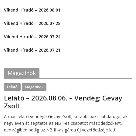
w
)
k
k
)
t
t
Víkend Híradó – 2026.08.01.
o
o
s
s
2026-08-01
h
h
a
a
Víkend Híradó – 2026.07.28.
r
r
e
e
2026-07-29
o
o
Víkend Híradó – 2026.07.24.
n
n
F
T
2026-07-24
a
w
c
i
Víkend Híradó – 2026.07.21.
e
t
2026-07-21
b
t
o
e
o
r
k
(
Magazinok
(
O
O
p
p
e
e
n
Lelátó
Magazinok
n
s
s
i
Lelátó – 2026.08.06. – Vendég: Gévay
i
n
n
n
Zsolt
n
e
e
w
w
w
2026-08-06
telepaks
A mai Lelátó vendége Gévay Zsolt, korábbi paksi labdarúgó, aki
w
i
i
n
négy éven át segítette az NB I-es csapatot másodedzőként,
n
d
d
o
nemrégiben pedig az NB III-as gárda új vezetőedzője lett.
o
w