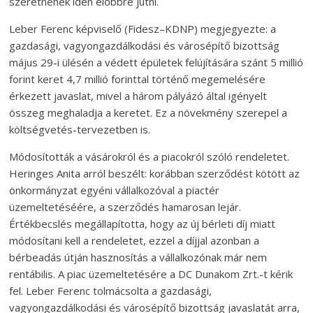
szeretnének idén előbbre jutni.
Leber Ferenc képviselő (Fidesz–KDNP) megjegyezte: a
gazdasági, vagyongazdálkodási és városépítő bizottság
május 29-i ülésén a védett épületek felújítására szánt 5 millió
forint keret 4,7 millió forinttal történő megemelésére
érkezett javaslat, mivel a három pályázó által igényelt
összeg meghaladja a keretet. Ez a növekmény szerepel a
költségvetés-tervezetben is.
Módosították a vásárokról és a piacokról szóló rendeletet.
Heringes Anita arról beszélt: korábban szerződést kötött az
önkormányzat egyéni vállalkozóval a piactér
üzemeltetéséére, a szerződés hamarosan lejár.
Értékbecslés megállapította, hogy az új bérleti díj miatt
módosítani kell a rendeletet, ezzel a díjjal azonban a
bérbeadás útján hasznosítás a vállalkozónak már nem
rentábilis. A piac üzemeltetésére a DC Dunakom Zrt.-t kérik
fel. Leber Ferenc tolmácsolta a gazdasági,
vagyongazdálkodási és városépítő bizottság javaslatát arra,