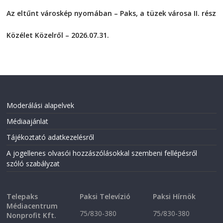
2026-08-04
n
n
F
T
Az eltűnt városkép nyomában – Paks, a tüzek városa II. rész
a
w
2026-08-01
c
i
e
t
Közélet Közelről – 2026.07.31.
b
t
o
e
2026-07-31
o
r
k
(
(
O
O
p
p
e
e
n
n
s
s
i
i
n
Moderálási alapelvek
n
n
n
e
Médiaajánlat
e
w
w
w
w
i
Tájékoztató adatkezelésről
i
n
n
d
A jogellenes olvasói hozzászólásokkal szembeni fellépésről
d
o
o
w
szóló szabályzat
w
)
)
Telepaks
Paksi Televízió
Paksi Hírnök
Médiacentrum
75/830-380
75/830-380
Nonprofit Kft.