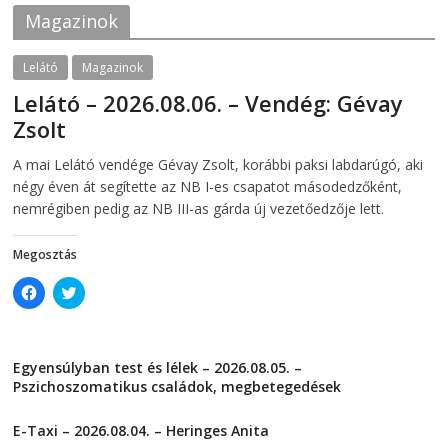
k
(
Magazinok
(
O
O
p
p
e
e
n
Lelátó
Magazinok
n
s
s
i
Lelátó – 2026.08.06. – Vendég: Gévay
i
n
n
n
Zsolt
n
e
e
w
w
w
2026-08-06
telepaks
A mai Lelátó vendége Gévay Zsolt, korábbi paksi labdarúgó, aki
w
i
i
n
négy éven át segítette az NB I-es csapatot másodedzőként,
n
d
d
o
nemrégiben pedig az NB III-as gárda új vezetőedzője lett.
o
w
w
)
)
Megosztás
C
C
l
l
i
i
c
c
k
k
t
t
Egyensúlyban test és lélek – 2026.08.05. –
o
o
s
s
Pszichoszomatikus családok, megbetegedések
h
h
a
a
2026-08-05
r
r
E-Taxi – 2026.08.04. – Heringes Anita
e
e
o
o