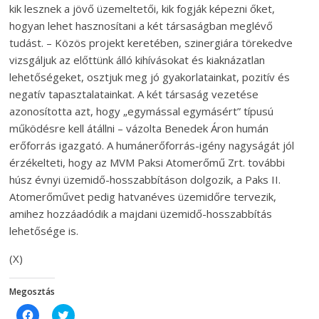
kik lesznek a jövő üzemeltetői, kik fogják képezni őket,
hogyan lehet hasznosítani a két társaságban meglévő
tudást. – Közös projekt keretében, szinergiára törekedve
vizsgáljuk az előttünk álló kihívásokat és kiaknázatlan
lehetőségeket, osztjuk meg jó gyakorlatainkat, pozitív és
negatív tapasztalatainkat. A két társaság vezetése
azonosította azt, hogy „egymással egymásért” típusú
működésre kell átállni – vázolta Benedek Áron humán
erőforrás igazgató. A humánerőforrás-igény nagyságát jól
érzékelteti, hogy az MVM Paksi Atomerőmű Zrt. további
húsz évnyi üzemidő-hosszabbításon dolgozik, a Paks II.
Atomerőművet pedig hatvanéves üzemidőre tervezik,
amihez hozzáadódik a majdani üzemidő-hosszabbítás
lehetősége is.
(X)
Megosztás
C
C