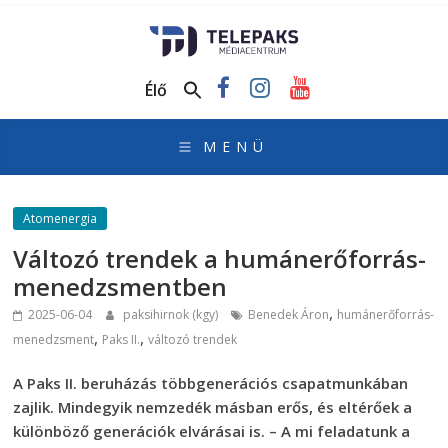
TelePaks
Médiacentrum
Élő
TelePaks
Kistérségi
Televízió
honlapja
Atomenergia
Változó trendek a humánerőforrás-
menedzsmentben
,
2025-06-04
paksihirnok (kgy)
Benedek Áron
humánerőforrás-
,
,
menedzsment
Paks II.
változó trendek
A Paks II. beruházás többgenerációs csapatmunkában
zajlik. Mindegyik nemzedék másban erős, és eltérőek a
különböző generációk elvárásai is. – A mi feladatunk a