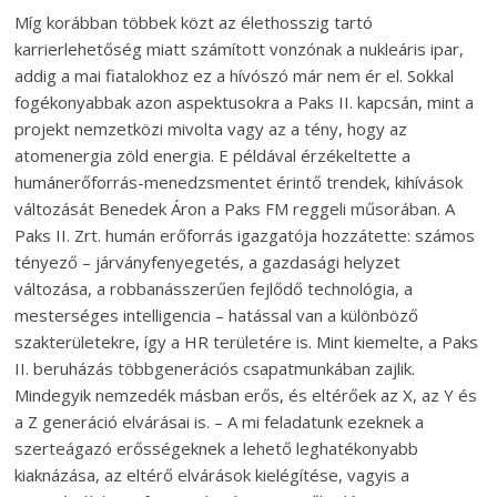
Míg korábban többek közt az élethosszig tartó
karrierlehetőség miatt számított vonzónak a nukleáris ipar,
addig a mai fiatalokhoz ez a hívószó már nem ér el. Sokkal
fogékonyabbak azon aspektusokra a Paks II. kapcsán, mint a
projekt nemzetközi mivolta vagy az a tény, hogy az
atomenergia zöld energia. E példával érzékeltette a
humánerőforrás-menedzsmentet érintő trendek, kihívások
változását Benedek Áron a Paks FM reggeli műsorában. A
Paks II. Zrt. humán erőforrás igazgatója hozzátette: számos
tényező – járványfenyegetés, a gazdasági helyzet
változása, a robbanásszerűen fejlődő technológia, a
mesterséges intelligencia – hatással van a különböző
szakterületekre, így a HR területére is. Mint kiemelte, a Paks
II. beruházás többgenerációs csapatmunkában zajlik.
Mindegyik nemzedék másban erős, és eltérőek az X, az Y és
a Z generáció elvárásai is. – A mi feladatunk ezeknek a
szerteágazó erősségeknek a lehető leghatékonyabb
kiaknázása, az eltérő elvárások kielégítése, vagyis a