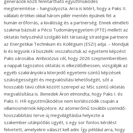
generációk közti fenntartható együttműködés
megteremtése – hangsúlyozta. Arra is kitért, hogy a Paks II.
vállalati értékei okkal három pillér mentén épülnek fel: a
humán erőforrás, a kiválóság és a partnerség. Ennek elméleti
szakmai bázisát a Pécsi Tudományegyetem (PTE) mellett az
oktatás helyszínéül szolgáló két társaság stratégiai partnere
az Energetikai Technikum és Kollégium (ESZI) adja. – Mondjuk
ki és legyünk rá büszkék: visszahoztuk az egyetemi képzést
Paks városába. Ambiciózus cél, hogy 2026 szeptemberében
a nappali tagozatos oktatás is elkezdődhessen, vizsgálják az
egyéb szakirányokra kiterjedő egyetemi szintű képzések
szükségességét és megvalósítási lehetőségét, sőt a
hosszabb távú célok között szerepel az MSc szintű oktatás
megvalósítása is. Benedek Áron elmondta, hogy Paks I. és
Paks II. HR együttműködése nem korlátozódik csupán a
villamosmérnök-képzésre. Az atomerőmű további üzemidő-
hosszabbítási terve új megvilágításba helyezte a
szakember-utánpótlás ügyét, s egy sor fontos kérdést
felvetett, amelyekre választ kell adni. Így például arra, hogy