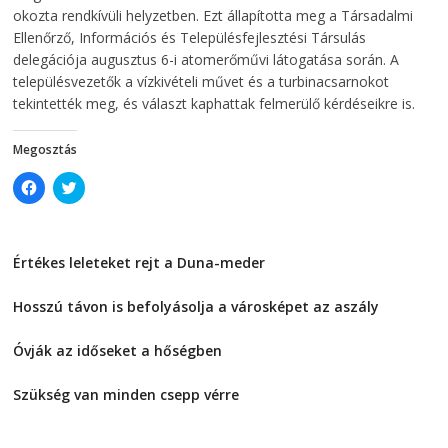
d
o
okozta rendkívüli helyzetben. Ezt állapította meg a Társadalmi
o
w
Ellenőrző, Információs és Településfejlesztési Társulás
w
)
)
delegációja augusztus 6-i atomerőművi látogatása során. A
településvezetők a vízkivételi művet és a turbinacsarnokot
tekintették meg, és választ kaphattak felmerülő kérdéseikre is.
Megosztás
C
C
l
l
i
i
c
c
k
k
t
t
Értékes leleteket rejt a Duna-meder
o
o
s
s
2026-08-07
h
h
a
a
Hosszú távon is befolyásolja a városképet az aszály
r
r
e
e
2026-08-07
o
o
Óvják az időseket a hőségben
n
n
F
T
2026-08-07
a
w
c
i
Szükség van minden csepp vérre
e
t
2026-08-07
b
t
o
e
o
r