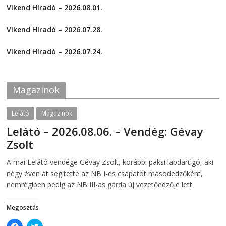
a
a
Víkend Híradó – 2026.08.01.
r
r
e
e
2026-08-01
o
o
Víkend Híradó – 2026.07.28.
n
n
F
T
2026-07-29
a
w
c
i
Víkend Híradó – 2026.07.24.
e
t
2026-07-24
b
t
o
e
o
r
k
(
Magazinok
(
O
O
p
p
e
e
n
Lelátó
Magazinok
n
s
s
i
Lelátó – 2026.08.06. – Vendég: Gévay
i
n
n
n
Zsolt
n
e
e
w
w
w
2026-08-06
telepaks
A mai Lelátó vendége Gévay Zsolt, korábbi paksi labdarúgó, aki
w
i
i
n
négy éven át segítette az NB I-es csapatot másodedzőként,
n
d
d
o
nemrégiben pedig az NB III-as gárda új vezetőedzője lett.
o
w
w
)
)
Megosztás
C
C