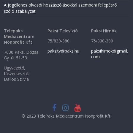
n
d
A jogellenes olvasói hozzászólásokkal szembeni fellépésről
d
o
o
w
szóló szabályzat
w
)
)
Telepaks
Paksi Televízió
Paksi Hírnök
Médiacentrum
75/830-380
75/830-380
Nonprofit Kft.
paksitv@paks.hu
paksihirnok@gmail.
7030 Paks, Dózsa
com
Gy. út 51-53.
Ügyvezető,
főszerkesztő:
Dallos Szilvia
© 2023 TelePaks Médiacentrum Nonprofit Kft.