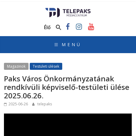
TelePaks
Médiacentrum
Élő
TelePaks
Kistérségi
Televízió
honlapja
Magazinok
Testületi ülések
Paks Város Önkormányzatának
rendkívüli képviselő-testületi ülése
2025.06.26.
2025-06-26
telepaks