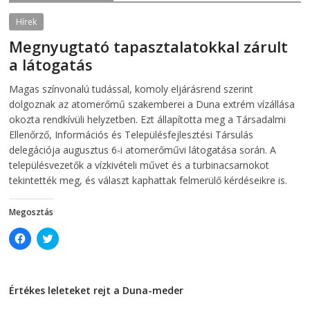
O
p
p
e
e
n
Hírek
n
s
s
i
Megnyugtató tapasztalatokkal zárult
i
n
n
n
a látogatás
n
e
e
w
w
w
2026-08-07
telepaks
Magas színvonalú tudással, komoly eljárásrend szerint
w
i
i
n
dolgoznak az atomerőmű szakemberei a Duna extrém vízállása
n
d
d
o
okozta rendkívüli helyzetben. Ezt állapította meg a Társadalmi
o
w
Ellenőrző, Információs és Településfejlesztési Társulás
w
)
)
delegációja augusztus 6-i atomerőművi látogatása során. A
településvezetők a vízkivételi művet és a turbinacsarnokot
tekintették meg, és választ kaphattak felmerülő kérdéseikre is.
Megosztás
C
C
l
l
i
i
c
c
k
k
t
t
Értékes leleteket rejt a Duna-meder
o
o
s
s
2026-08-07
h
h