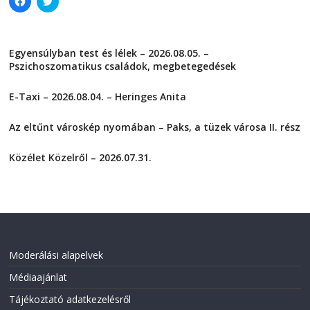
l
l
i
i
c
c
k
k
t
t
Egyensúlyban test és lélek – 2026.08.05. –
o
o
s
s
Pszichoszomatikus családok, megbetegedések
h
h
a
a
2026-08-05
r
r
E-Taxi – 2026.08.04. – Heringes Anita
e
e
o
o
2026-08-04
n
n
F
T
Az eltűnt városkép nyomában – Paks, a tüzek városa II. rész
a
w
2026-08-01
c
i
e
t
Közélet Közelről – 2026.07.31.
b
t
o
e
2026-07-31
o
r
k
(
(
O
O
p
p
e
e
n
n
s
s
i
i
n
Moderálási alapelvek
n
n
n
e
Médiaajánlat
e
w
w
w
w
i
Tájékoztató adatkezelésről
i
n