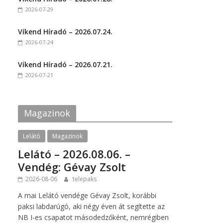
o
o
2026-07-29
n
n
F
T
a
w
c
i
Víkend Híradó – 2026.07.24.
e
t
2026-07-24
b
t
o
e
o
r
k
(
Víkend Híradó – 2026.07.21.
(
O
2026-07-21
O
p
p
e
e
n
n
s
s
i
i
n
Magazinok
n
n
n
e
e
w
w
w
Lelátó
Magazinok
w
i
i
n
Lelátó – 2026.08.06. –
n
d
d
o
Vendég: Gévay Zsolt
o
w
w
)
2026-08-06
telepaks
)
A mai Lelátó vendége Gévay Zsolt, korábbi
paksi labdarúgó, aki négy éven át segítette az
NB I-es csapatot másodedzőként, nemrégiben