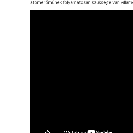
atomerőműnek folyamatosan szüksége van villamo