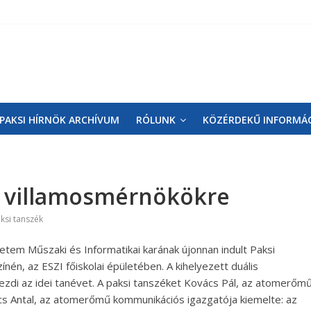
PAKSI HÍRNÖK ARCHÍVUM
RÓLUNK
KÖZÉRDEKŰ INFORMÁ
 a villamosmérnökökre
ksi tanszék
tem Műszaki és Informatikai karának újonnan indult Paksi
én, az ESZI főiskolai épületében. A kihelyezett duális
ezdi az idei tanévet. A paksi tanszéket Kovács Pál, az atomerőm
ács Antal, az atomerőmű kommunikációs igazgatója kiemelte: az