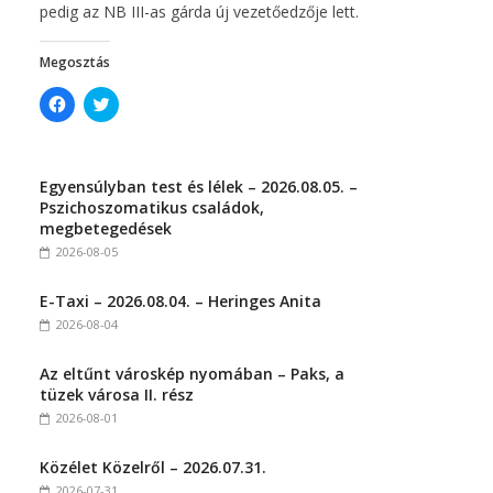
pedig az NB III-as gárda új vezetőedzője lett.
Megosztás
C
C
l
l
i
i
c
c
k
k
t
t
Egyensúlyban test és lélek – 2026.08.05. –
o
o
s
s
Pszichoszomatikus családok,
h
h
megbetegedések
a
a
r
r
2026-08-05
e
e
o
o
n
n
E-Taxi – 2026.08.04. – Heringes Anita
F
T
a
w
2026-08-04
c
i
e
t
b
t
Az eltűnt városkép nyomában – Paks, a
o
e
o
r
tüzek városa II. rész
k
(
(
O
2026-08-01
O
p
p
e
e
n
Közélet Közelről – 2026.07.31.
n
s
s
i
2026-07-31