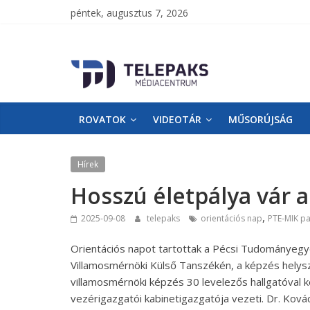
péntek, augusztus 7, 2026
TelePaks
Médiacentrum
ROVATOK
VIDEOTÁR
MŰSORÚJSÁG
TelePaks
Kistérségi
Televízió
Hírek
honlapja
Hosszú életpálya vár
,
2025-09-08
telepaks
orientációs nap
PTE-MIK pa
Orientációs napot tartottak a Pécsi Tudományegye
Villamosmérnöki Külső Tanszékén, a képzés helyszín
villamosmérnöki képzés 30 levelezős hallgatóval k
vezérigazgatói kabinetigazgatója vezeti. Dr. Kov