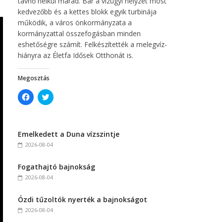
távhő nélkül marad. Bár a vízügyi helyzet most
kedvezőbb és a kettes blokk egyik turbinája
működik, a város önkormányzata a
kormányzattal összefogásban minden
eshetőségre számít. Felkészítették a melegvíz-
hiányra az Életfa Idősek Otthonát is.
Megosztás
C
C
l
l
i
i
c
c
k
k
t
t
Emelkedett a Duna vízszintje
o
o
s
s
2026-08-04
h
h
a
a
r
r
Fogathajtó bajnokság
e
e
o
o
2026-08-04
n
n
F
T
a
w
c
i
Ózdi tűzoltók nyerték a bajnokságot
e
t
2026-08-04
b
t
o
e