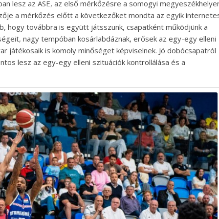
nyban lesz az ASE, az első mérkőzésre a somogyi megyeszékhelye
dzője a mérkőzés előtt a következőket mondta az egyik internete
bb, hogy továbbra is együtt játsszunk, csapatként működjünk a
ősségeit, nagy tempóban kosárlabdáznak, erősek az egy-egy elleni
ar játékosaik is komoly minőséget képviselnek. Jó dobócsapatról
os lesz az egy-egy elleni szituációk kontrollálása és a