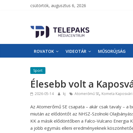
csütörtök, augusztus 6, 2026
TelePaks
Médiacentrum
ROVATOK
VIDEOTÁR
MŰSORÚJSÁG
TelePaks
Kistérségi
Televízió
Sport
honlapja
Élesebb volt a Kaposv
,
2026-05-14
kj
Atomerőmű SE
Kometa Kaposvári
Az Atomerőmű SE csapata – akár csak tavaly – a b
miután az elődöntőt az NHSZ-Szolnoki Olajbányás
KK a másik elődöntőben a Falco-Vulcano Energia 
a jobb egymás elleni eredményeknek köszönhetően