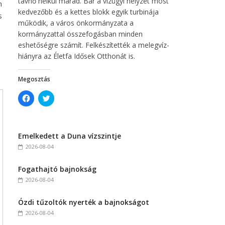
távhő nélkül marad. Bár a vízügyi helyzet most
n
kedvezőbb és a kettes blokk egyik turbinája
s
működik, a város önkormányzata a
kormányzattal összefogásban minden
eshetőségre számít. Felkészítették a melegvíz-
hiányra az Életfa Idősek Otthonát is.
Megosztás
C
C
l
l
i
i
c
c
k
k
t
t
Emelkedett a Duna vízszintje
o
o
s
s
2026-08-04
h
h
a
a
r
r
Fogathajtó bajnokság
e
e
o
o
2026-08-04
n
n
F
T
a
w
c
i
Ózdi tűzoltók nyerték a bajnokságot
e
t
2026-08-04
b
t
o
e