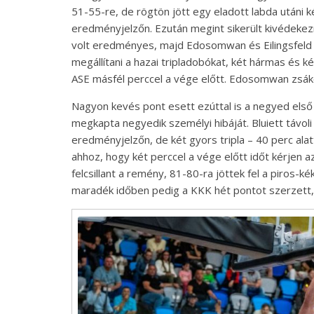
51-55-re, de rögtön jött egy eladott labda utáni 
eredményjelzőn. Ezután megint sikerült kivédekezn
volt eredményes, majd Edosomwan és Eilingsfeld is
megállítani a hazai tripladobókat, két hármas és k
ASE másfél perccel a vége előtt. Edosomwan zsákol
Nagyon kevés pont esett ezúttal is a negyed els
megkapta negyedik személyi hibáját. Bluiett távol
eredményjelzőn, de két gyors tripla – 40 perc alatt
ahhoz, hogy két perccel a vége előtt időt kérjen 
felcsillant a remény, 81-80-ra jöttek fel a piro
maradék időben pedig a KKK hét pontot szerzett,