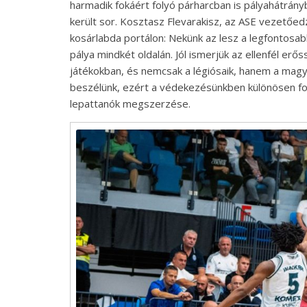
harmadik fokáért folyó párharcban is pályahátrá
került sor. Kosztasz Flevarakisz, az ASE vezetőe
kosárlabda portálon: Nekünk az lesz a legfontosa
pálya mindkét oldalán. Jól ismerjük az ellenfél er
játékokban, és nemcsak a légiósaik, hanem a magy
beszélünk, ezért a védekezésünkben különösen font
lepattanók megszerzése.