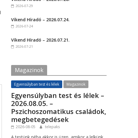
o
o
2026-07-29
n
n
F
T
l
a
w
c
i
Víkend Híradó – 2026.07.24.
e
t
2026-07-24
b
t
o
e
o
r
k
(
Víkend Híradó – 2026.07.21.
(
O
2026-07-21
O
p
p
e
e
n
n
s
s
i
i
n
Magazinok
n
n
n
e
e
w
w
w
Egyensúlyban test és lélek
Magazinok
w
i
i
n
Egyensúlyban test és lélek –
n
d
d
o
2026.08.05. –
o
w
w
)
Pszichoszomatikus családok,
)
megbetegedések
2026-08-05
telepaks
A testünk néha akkor is üzen, amikor a lelkünk