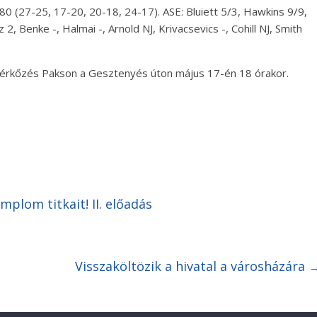
27-25, 17-20, 20-18, 24-17). ASE: Bluiett 5/3, Hawkins 9/9,
 Benke -, Halmai -, Arnold NJ, Krivacsevics -, Cohill NJ, Smith
 mérkőzés Pakson a Gesztenyés úton május 17-én 18 órakor.
emplom titkait! II. előadás
Visszaköltözik a hivatal a városházára