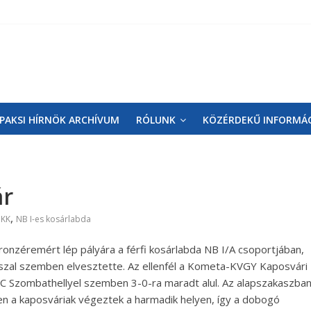
PAKSI HÍRNÖK ARCHÍVUM
RÓLUNK
KÖZÉRDEKŰ INFORMÁ
ár
,
 KK
NB I-es kosárlabda
ronzéremért lép pályára a férfi kosárlabda NB I/A csoportjában,
szal szemben elvesztette. Az ellenfél a Kometa-KVGY Kaposvári
KC Szombathellyel szemben 3-0-ra maradt alul. Az alapszakaszba
 a kaposváriak végeztek a harmadik helyen, így a dobogó