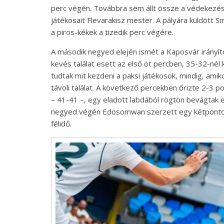
perc végén. Továbbra sem állt össze a védekezés,
játékosait Flevarakisz mester. A pályára küldött Sm
a piros-kékek a tizedik perc végére.
A második negyed elején ismét a Kaposvár irányít
kevés találat esett az első öt percben, 35-32-nél 
tudtak mit kezdeni a paksi játékosok, mindig, ami
távoli találat. A következő percekben őrizte 2-3 p
– 41-41 –, egy eladott labdából rögtön bevágtak egy
negyed végén Edosomwan szerzett egy kétpontost, 
félidő.