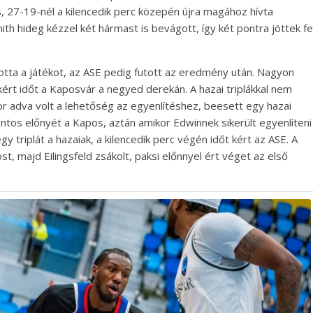
 27-19-nél a kilencedik perc közepén újra magához hívta
ith hideg kézzel két hármast is bevágott, így két pontra jöttek fe
otta a játékot, az ASE pedig futott az eredmény után. Nagyon
kért időt a Kaposvár a negyed derekán. A hazai triplákkal nem
kor adva volt a lehetőség az egyenlítéshez, beesett egy hazai
ontos előnyét a Kapos, aztán amikor Edwinnek sikerült egyenlíteni
 triplát a hazaiak, a kilencedik perc végén időt kért az ASE. A
majd Eilingsfeld zsákolt, paksi előnnyel ért véget az első