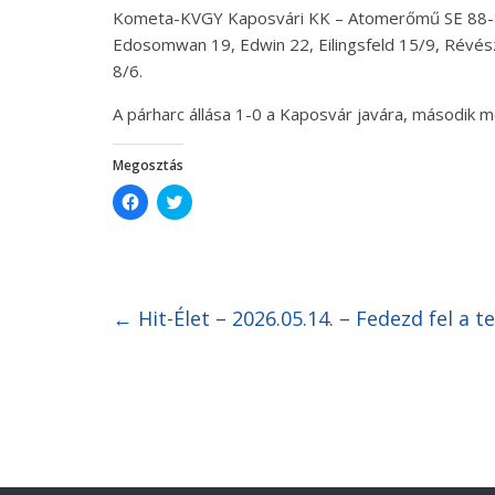
Kometa-KVGY Kaposvári KK – Atomerőmű SE 88-80 (
Edosomwan 19, Edwin 22, Eilingsfeld 15/9, Révész 2,
8/6.
A párharc állása 1-0 a Kaposvár javára, második
Megosztás
C
C
l
l
i
i
c
c
k
k
t
t
o
o
s
s
h
h
←
Hit-Élet – 2026.05.14. – Fedezd fel a t
a
a
r
r
e
e
o
o
n
n
F
T
a
w
c
i
e
t
b
t
o
e
o
r