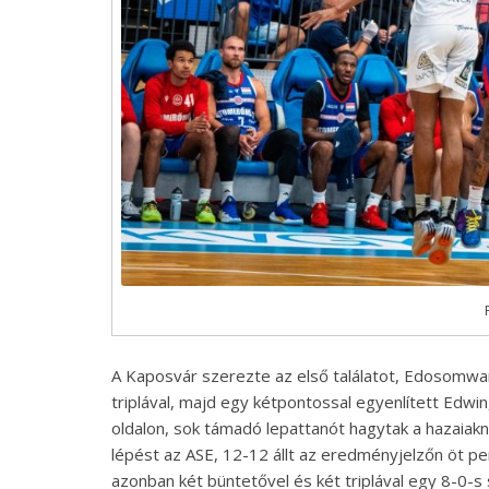
A Kaposvár szerezte az első találatot, Edosomwan 
triplával, majd egy kétpontossal egyenlített Edwin
oldalon, sok támadó lepattanót hagytak a hazaiak
lépést az ASE, 12-12 állt az eredményjelzőn öt per
azonban két büntetővel és két triplával egy 8-0-s 