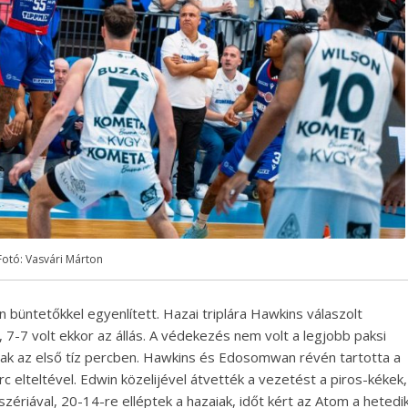
Fotó: Vasvári Márton
büntetőkkel egyenlített. Hazai triplára Hawkins válaszolt
, 7-7 volt ekkor az állás. A védekezés nem volt a legjobb paksi
nak az első tíz percben. Hawkins és Edosomwan révén tartotta a
c elteltével. Edwin közelijével átvették a vezetést a piros-kékek,
szériával, 20-14-re elléptek a hazaiak, időt kért az Atom a hetedi