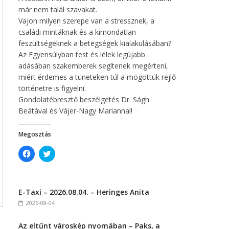
már nem talál szavakat.
Vajon milyen szerepe van a stressznek, a
családi mintáknak és a kimondatlan
feszültségeknek a betegségek kialakulásában?
Az Egyensúlyban test és lélek legújabb
adásában szakemberek segítenek megérteni,
miért érdemes a tüneteken túl a mögöttük rejlő
történetre is figyelni.
Gondolatébresztő beszélgetés Dr. Ságh
Beátával és Vájer-Nagy Mariannal!
Megosztás
C
C
l
l
i
i
c
c
k
k
t
t
E-Taxi – 2026.08.04. – Heringes Anita
o
o
s
s
2026-08-04
h
h
a
a
r
r
Az eltűnt városkép nyomában – Paks, a
e
e