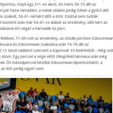
kétpontos, majd egy 2+1-es akció, és máris 56-55 állt az
i pár hazai támadást, a másik oldalon pedig Edwin a gyűrű alól
 zsákolt, 56-61-nél kért időt a KKK. Ezúttal sem tudták
ét büntető után már 64-61-re alakult az eredmény, időt kért az
ásával ért véget a harmadik tíz perc.
ő felében, 71-69 volt az eredmény, az ötödik percben Edosomwa
i kosara és Edosomwan zsákolása után 74-76 állt az
 13 távoli találatot szerzett a Kaposvár 33 kísérletből – elég vol
az Atom. Egy perccel a vége előtt Eilingsfeld hármasa után még
s-kékek. Öt másodperccel később Edosomwan kipontozódott, a
 az ASE pedig egyet sem.