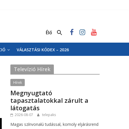
Élő
CIÓ
VÁLASZTÁSI KÓDEX – 2026
Televízió Hírek
Hírek
Megnyugtató
tapasztalatokkal zárult a
látogatás
2026-08-07
telepaks
Magas színvonalú tudással, komoly eljárásrend