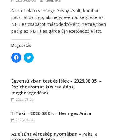
2026-08-06
telepaks
)
A mai Lelátó vendége Gévay Zsolt, korábbi
paksi labdarúgó, aki négy éven át segítette az
NB I-es csapatot másodedzőként, nemrégiben
pedig az NB III-as gárda új vezetőedzője lett.
Megosztás
C
C
l
l
i
i
c
c
k
k
t
t
Egyensúlyban test és lélek – 2026.08.05. –
o
o
s
s
Pszichoszomatikus családok,
h
h
megbetegedések
a
a
r
r
2026-08-05
e
e
o
o
n
n
E-Taxi – 2026.08.04. – Heringes Anita
F
T
a
w
2026-08-04
c
i
e
t
b
t
Az eltűnt városkép nyomában – Paks, a
o
e
o
r
tüzek városa II. rész