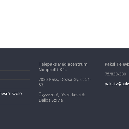
Telepaks Médiacentrum
Paksi Televí
Nonprofit Kft.
75/830-380
7030 Paks, Dózsa Gy. út 51-
paksitv@pak
53.
pésről szóló
Ügyvezető, főszerkesztő:
Dallos Szilvia