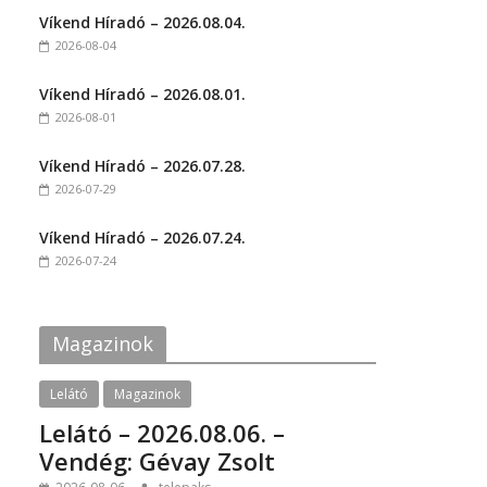
t
t
Víkend Híradó – 2026.08.04.
o
o
s
s
2026-08-04
h
h
a
a
r
r
Víkend Híradó – 2026.08.01.
e
e
o
o
2026-08-01
n
n
F
T
a
w
c
i
Víkend Híradó – 2026.07.28.
e
t
2026-07-29
b
t
o
e
o
r
k
(
Víkend Híradó – 2026.07.24.
(
O
2026-07-24
O
p
p
e
e
n
n
s
s
i
i
n
Magazinok
n
n
n
e
e
w
w
w
Lelátó
Magazinok
w
i
i
n
Lelátó – 2026.08.06. –
n
d
d
o
Vendég: Gévay Zsolt
o
w
w
)