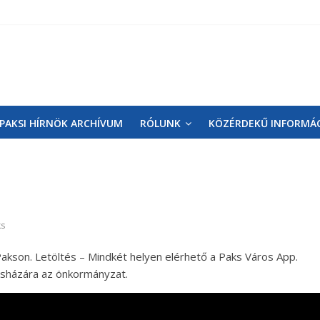
PAKSI HÍRNÖK ARCHÍVUM
RÓLUNK
KÖZÉRDEKŰ INFORMÁ
ks
Pakson. Letöltés – Mindkét helyen elérhető a Paks Város App.
osházára az önkormányzat.