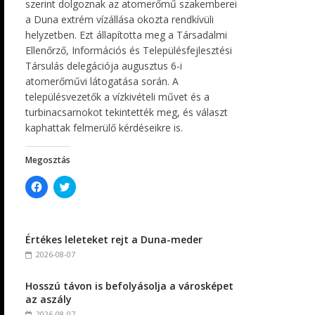
szerint dolgoznak az atomerőmű szakemberei
a Duna extrém vízállása okozta rendkívüli
helyzetben. Ezt állapította meg a Társadalmi
Ellenőrző, Információs és Településfejlesztési
Társulás delegációja augusztus 6-i
atomerőművi látogatása során. A
településvezetők a vízkivételi művet és a
turbinacsarnokot tekintették meg, és választ
kaphattak felmerülő kérdéseikre is.
Megosztás
C
C
l
l
i
i
c
c
k
k
t
t
Értékes leleteket rejt a Duna-meder
o
o
s
s
2026-08-07
h
h
a
a
r
r
Hosszú távon is befolyásolja a városképet
e
e
o
o
az aszály
n
n
F
T
2026-08-07