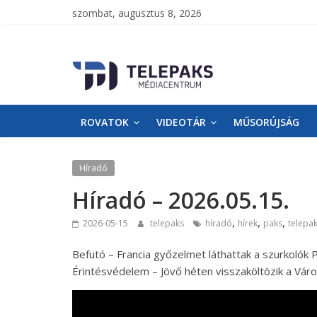
szombat, augusztus 8, 2026
TelePaks
Médiacentrum
ROVATOK
VIDEOTÁR
MŰSORÚJSÁG
TelePaks
Kistérségi
Televízió
Híradó
honlapja
Híradó – 2026.05.15.
,
,
,
2026-05-15
telepaks
híradó
hírek
paks
telepa
Befutó – Francia győzelmet láthattak a szurkolók 
Érintésvédelem – Jövő héten visszaköltözik a Vár