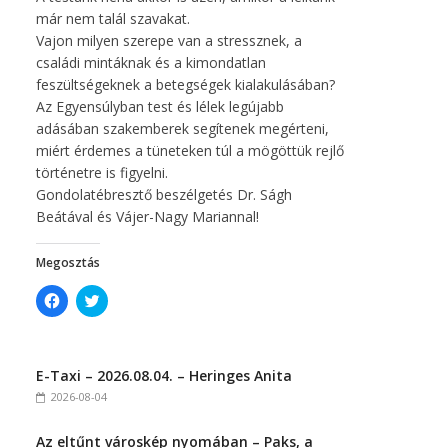
már nem talál szavakat.
Vajon milyen szerepe van a stressznek, a
családi mintáknak és a kimondatlan
feszültségeknek a betegségek kialakulásában?
Az Egyensúlyban test és lélek legújabb
adásában szakemberek segítenek megérteni,
miért érdemes a tüneteken túl a mögöttük rejlő
történetre is figyelni.
Gondolatébresztő beszélgetés Dr. Ságh
Beátával és Vájer-Nagy Mariannal!
Megosztás
C
C
l
l
i
i
c
c
k
k
t
t
E-Taxi – 2026.08.04. – Heringes Anita
o
o
s
s
2026-08-04
h
h
a
a
r
r
Az eltűnt városkép nyomában – Paks, a
e
e