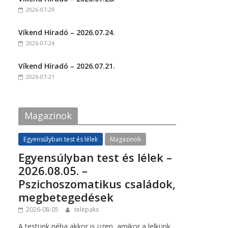
o
o
2026-07-29
n
n
F
T
a
w
c
i
Víkend Híradó – 2026.07.24.
e
t
2026-07-24
b
t
o
e
o
r
k
(
Víkend Híradó – 2026.07.21.
(
O
2026-07-21
O
p
p
e
e
n
n
s
s
i
i
n
Magazinok
n
n
n
e
e
w
w
w
Egyensúlyban test és lélek
Magazinok
w
i
i
n
Egyensúlyban test és lélek –
n
d
d
o
2026.08.05. –
o
w
w
)
Pszichoszomatikus családok,
)
megbetegedések
2026-08-05
telepaks
A testünk néha akkor is üzen, amikor a lelkünk