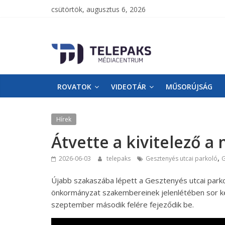
csütörtök, augusztus 6, 2026
TelePaks
Médiacentrum
ROVATOK
VIDEOTÁR
MŰSORÚJSÁG
TelePaks
Kistérségi
Televízió
Hírek
honlapja
Átvette a kivitelező a
,
2026-06-03
telepaks
Gesztenyés utcai parkoló
G
Újabb szakaszába lépett a Gesztenyés utcai parkoló
önkormányzat szakembereinek jelenlétében sor kerü
szeptember második felére fejeződik be.