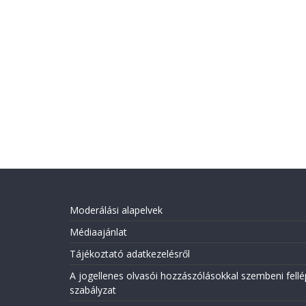
Moderálási alapelvek
Médiaajánlat
Tájékoztató adatkezelésről
A jogellenes olvasói hozzászólásokkal szembeni fellé
szabályzat