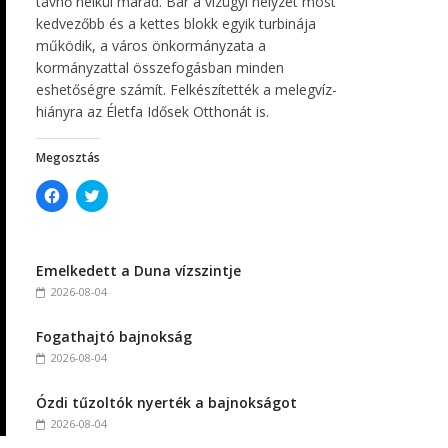
távhő nélkül marad. Bár a vízügyi helyzet most
kedvezőbb és a kettes blokk egyik turbinája
működik, a város önkormányzata a
kormányzattal összefogásban minden
eshetőségre számít. Felkészítették a melegvíz-
hiányra az Életfa Idősek Otthonát is.
Megosztás
C
C
l
l
i
i
c
c
k
k
t
t
Emelkedett a Duna vízszintje
o
o
s
s
2026-08-04
h
h
a
a
r
r
Fogathajtó bajnokság
e
e
o
o
2026-08-04
n
n
F
T
a
w
c
i
Ózdi tűzoltók nyerték a bajnokságot
e
t
2026-08-04
b
t
o
e