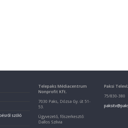
Telepaks Médiacentrum
Paksi Televí
Nonprofit Kft.
75/830-380
7030 Paks, Dózsa Gy. út 51-
paksitv@pak
53.
pésről szóló
Ügyvezető, főszerkesztő:
Dallos Szilvia