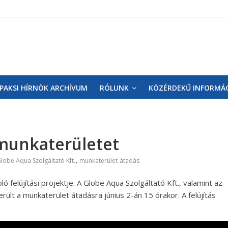
PAKSI HÍRNÖK ARCHÍVUM
RÓLUNK
KÖZÉRDEKŰ INFORMÁ
 munkaterületet
,
lobe Aqua Szolgáltató Kft.
munkaterület-átadás
 felújítási projektje. A Globe Aqua Szolgáltató Kft., valamint az
lt a munkaterület átadásra június 2-án 15 órakor. A felújítás