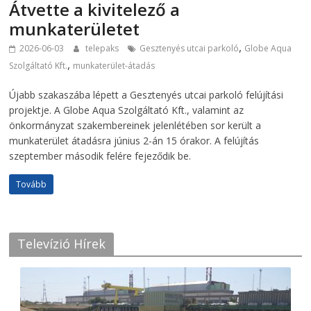
Átvette a kivitelező a
munkaterületet
,
2026-06-03
telepaks
Gesztenyés utcai parkoló
Globe Aqua
,
Szolgáltató Kft.
munkaterület-átadás
Újabb szakaszába lépett a Gesztenyés utcai parkoló felújítási
projektje. A Globe Aqua Szolgáltató Kft., valamint az
önkormányzat szakembereinek jelenlétében sor került a
munkaterület átadásra június 2-án 15 órakor. A felújítás
szeptember második felére fejeződik be.
Tovább
Televízió Hírek