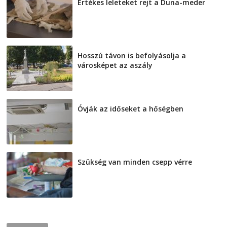
Értékes leleteket rejt a Duna-meder
2026-08-07
Hosszú távon is befolyásolja a
városképet az aszály
2026-08-07
Óvják az időseket a hőségben
2026-08-07
Szükség van minden csepp vérre
2026-08-07