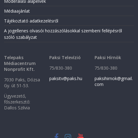
Moderálási alapelvek
Médiaajánlat
Tájékoztató adatkezelésről
A jogellenes olvasói hozzászólásokkal szembeni fellépésről
szóló szabályzat
Telepaks
Paksi Televízió
Paksi Hírnök
Médiacentrum
75/830-380
75/830-380
Nonprofit Kft.
paksitv@paks.hu
paksihirnok@gmail.
7030 Paks, Dózsa
com
Gy. út 51-53.
Ügyvezető,
főszerkesztő:
Dallos Szilvia