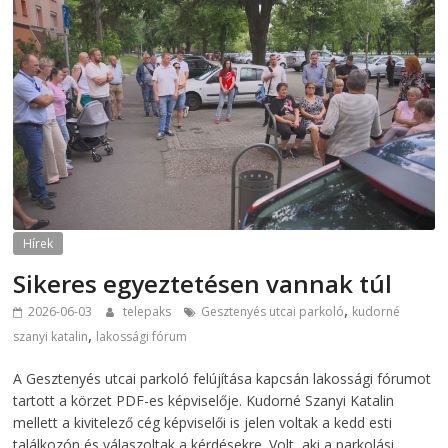
Hírek
Sikeres egyeztetésen vannak túl
,
2026-06-03
telepaks
Gesztenyés utcai parkoló
kudorné
,
szanyi katalin
lakossági fórum
A Gesztenyés utcai parkoló felújítása kapcsán lakossági fórumot
tartott a körzet PDF-es képviselője. Kudorné Szanyi Katalin
mellett a kivitelező cég képviselői is jelen voltak a kedd esti
találkozón és válaszoltak a kérdésekre. Volt, aki a parkolási