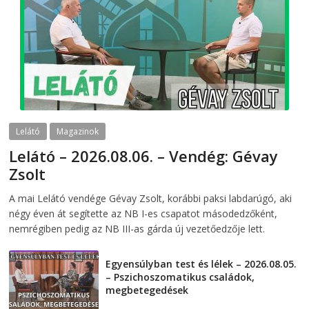
Lelátó
Magazinok
Lelátó – 2026.08.06. – Vendég: Gévay
Zsolt
2026-08-06
telepaks
A mai Lelátó vendége Gévay Zsolt, korábbi paksi labdarúgó, aki
négy éven át segítette az NB I-es csapatot másodedzőként,
nemrégiben pedig az NB III-as gárda új vezetőedzője lett.
Egyensúlyban test és lélek – 2026.08.05.
– Pszichoszomatikus családok,
megbetegedések
2026-08-05