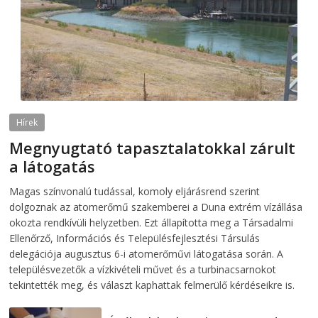
Hírek
Megnyugtató tapasztalatokkal zárult
a látogatás
2026-08-07
telepaks
Magas színvonalú tudással, komoly eljárásrend szerint
dolgoznak az atomerőmű szakemberei a Duna extrém vízállása
okozta rendkívüli helyzetben. Ezt állapította meg a Társadalmi
Ellenőrző, Információs és Településfejlesztési Társulás
delegációja augusztus 6-i atomerőművi látogatása során. A
településvezetők a vízkivételi művet és a turbinacsarnokot
tekintették meg, és választ kaphattak felmerülő kérdéseikre is.