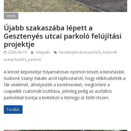
Hírek
Újabb szakaszába lépett a
Gesztenyés utcai parkoló felújítási
projektje
,
2026-06-15
telepaks
Gesztenyés utcai parkoló
kudorné
,
szanyi katalin
parkoló
A körzet képviselője folyamatosan nyomon követi a beruházást.
Kudorné Szanyi Katalin arról tájékoztatott, hogy előkészítették a
fák védelmét, áthelyezték a konténereket, megtörtént a
csapadék csatornák tisztítása, jelenleg pedig az aszfaltos
parkolókat bontja a kivitelező a Kishegyi út felőli részen.
Tovább