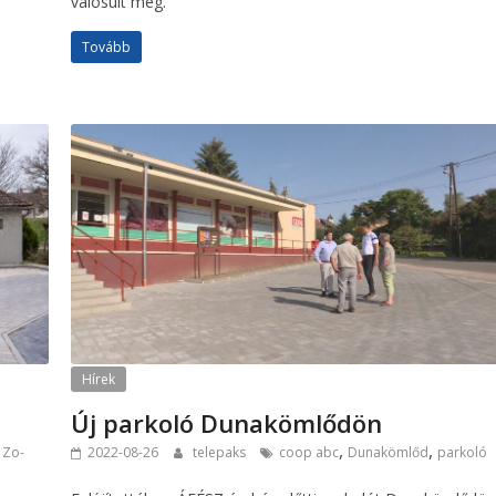
valósult meg.
Tovább
Hírek
Új parkoló Dunakömlődön
,
,
,
Zo-
2022-08-26
telepaks
coop abc
Dunakömlőd
parkoló