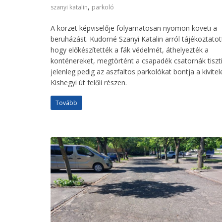
,
szanyi katalin
parkoló
A körzet képviselője folyamatosan nyomon követi a
beruházást. Kudorné Szanyi Katalin arról tájékoztatot
hogy előkészítették a fák védelmét, áthelyezték a
konténereket, megtörtént a csapadék csatornák tisztí
jelenleg pedig az aszfaltos parkolókat bontja a kivitel
Kishegyi út felőli részen.
Tovább