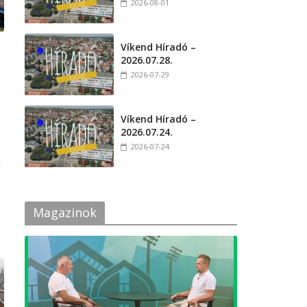
2026-08-01
Víkend Híradó –
2026.07.28.
2026-07-29
Víkend Híradó –
2026.07.24.
2026-07-24
t
Magazinok