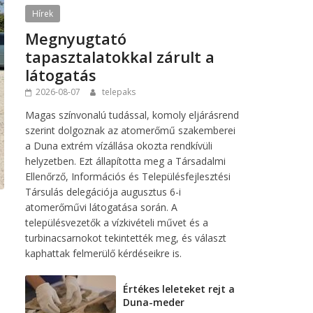
Hírek
Megnyugtató
tapasztalatokkal zárult a
látogatás
2026-08-07
telepaks
Magas színvonalú tudással, komoly eljárásrend
szerint dolgoznak az atomerőmű szakemberei
a Duna extrém vízállása okozta rendkívüli
helyzetben. Ezt állapította meg a Társadalmi
Ellenőrző, Információs és Településfejlesztési
Társulás delegációja augusztus 6-i
atomerőművi látogatása során. A
településvezetők a vízkivételi művet és a
turbinacsarnokot tekintették meg, és választ
kaphattak felmerülő kérdéseikre is.
Értékes leleteket rejt a
Duna-meder