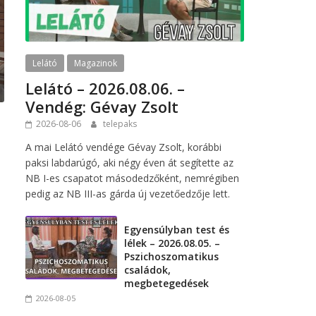
Lelátó
Magazinok
Lelátó – 2026.08.06. –
Vendég: Gévay Zsolt
2026-08-06
telepaks
k
A mai Lelátó vendége Gévay Zsolt, korábbi
paksi labdarúgó, aki négy éven át segítette az
NB I-es csapatot másodedzőként, nemrégiben
pedig az NB III-as gárda új vezetőedzője lett.
Egyensúlyban test és
lélek – 2026.08.05. –
Pszichoszomatikus
családok,
megbetegedések
2026-08-05