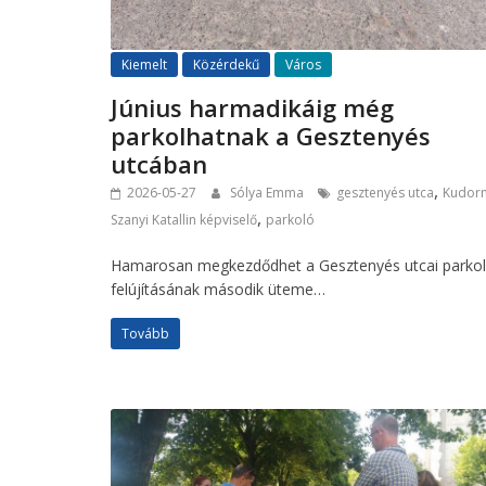
Kiemelt
Közérdekű
Város
Június harmadikáig még
parkolhatnak a Gesztenyés
utcában
,
2026-05-27
Sólya Emma
gesztenyés utca
Kudor
,
Szanyi Katallin képviselő
parkoló
Hamarosan megkezdődhet a Gesztenyés utcai parko
felújításának második üteme…
Tovább