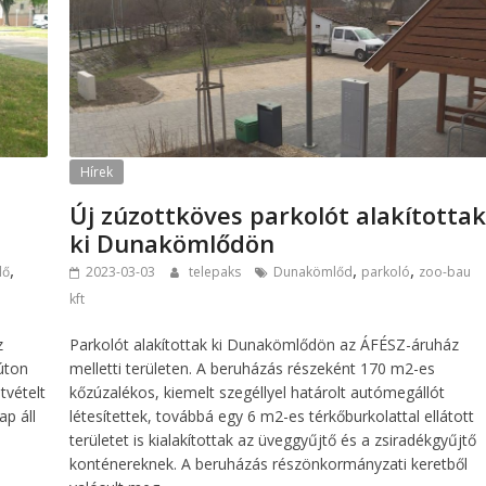
Hírek
Új zúzottköves parkolót alakította
ki Dunakömlődön
,
,
,
lő
2023-03-03
telepaks
Dunakömlőd
parkoló
zoo-bau
kft
z
Parkolót alakítottak ki Dunakömlődön az ÁFÉSZ-áruház
úton
melletti területen. A beruházás részeként 170 m2-es
tvételt
kőzúzalékos, kiemelt szegéllyel határolt autómegállót
ap áll
létesítettek, továbbá egy 6 m2-es térkőburkolattal ellátott
területet is kialakítottak az üveggyűjtő és a zsiradékgyűjtő
konténereknek. A beruházás részönkormányzati keretből