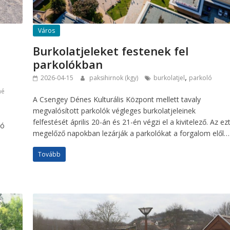
Város
Burkolatjeleket festenek fel
parkolókban
,
2026-04-15
paksihirnok (kgy)
burkolatjel
parkoló
né
A Csengey Dénes Kulturális Központ mellett tavaly
megvalósított parkolók végleges burkolatjeleinek
felfestését április 20-án és 21-én végzi el a kivitelező. Az ez
ló
megelőző napokban lezárják a parkolókat a forgalom elől…
Tovább