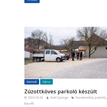
Kiemelt
Város
Zúzottköves parkoló készült
,
2023-03-02
Kohl Gyöngyi
Dunakömlőd
parkoló
Bau Kft.