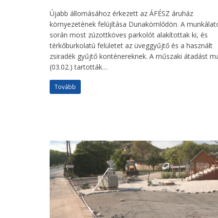
Újabb állomásához érkezett az ÁFÉSZ áruház
környezetének felújítása Dunakömlődön. A munkálat
során most zúzottköves parkolót alakítottak ki, és
térkőburkolatú felületet az üveggyűjtő és a használt
zsiradék gyűjtő konténereknek. A műszaki átadást m
(03.02.) tartották…
Tovább