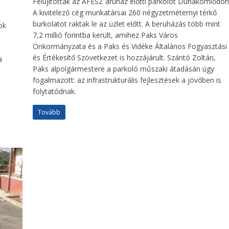
Felújították az ÁFÉSZ áruház előtti parkolót Dunakömlődön
A kivitelező cég munkatársai 260 négyzetméternyi térkő
burkolatot raktak le az üzlet előtt. A beruházás több mint
ok
7,2 millió forintba került, amihez Paks Város
Önkormányzata és a Paks és Vidéke Általános Fogyasztási
és Értékesítő Szövetkezet is hozzájárult. Szántó Zoltán,
a
Paks alpolgármestere a parkoló műszaki átadásán úgy
fogalmazott: az infrastrukturális fejlesztések a jövőben is
folytatódnak.
Tovább