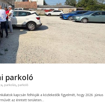
ai parkoló
,
,
ca
parkolás
parkoló
nkálatok kapcsán felhívják a közlekedők figyelmét, hogy 2026. június
árművét az érintett területen…