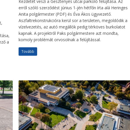
Kezdetét veszi a Gesztenyés utcai parkoló felújítása. Az
erről szóló szerződést június 1-jén hétfőn írta alá Heringes
Anita polgármester (PDF) és Éva Ákos ügyvezető.
Aszfaltrekonstrukcióra kerül sor a területen, megoldódik a
t,
vízelvezetés, az autó megállók pedig térköves burkolatot
kapnak. A projektről Paks polgármestere azt mondta,
tása,
komoly problémát orvosolnak a felújítással.
ező a
Tovább