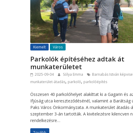
Kiemelt
Város
Parkolók építéséhez adtak át
munkaterületet
2025-09-04
Sólya Emma
Barnabás István képvise
,
,
munkaterület-átadás
parkoló
parkolóépítés
Összesen 40 parkolóhelyet alakíttat ki a Gagarin és a
Ifjúság utca kereszteződésénél, valamint a Barátság 
Paks Város Önkormányzata. A munkaterület átadás-á
szeptember 3-án tartották. A kivitelezésre kilencven n
rendelkezésre…
Tovább