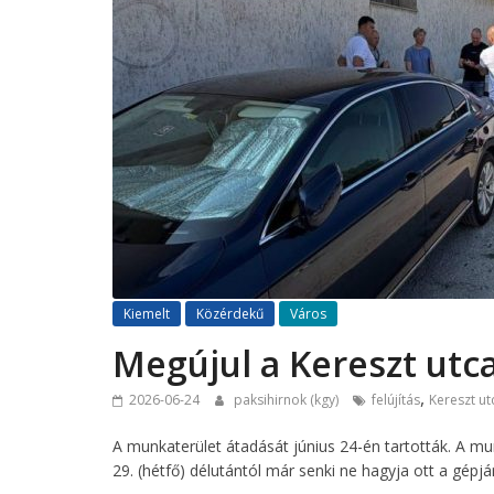
Kiemelt
Közérdekű
Város
Megújul a Kereszt utc
,
2026-06-24
paksihirnok (kgy)
felújítás
Kereszt ut
A munkaterület átadását június 24-én tartották. A mu
29. (hétfő) délutántól már senki ne hagyja ott a gépj