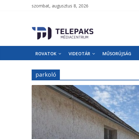
szombat, augusztus 8, 2026
TelePaks
Médiacentrum
ROVATOK
VIDEOTÁR
MŰSORÚJSÁG
TelePaks
Kistérségi
Televízió
parkoló
honlapja