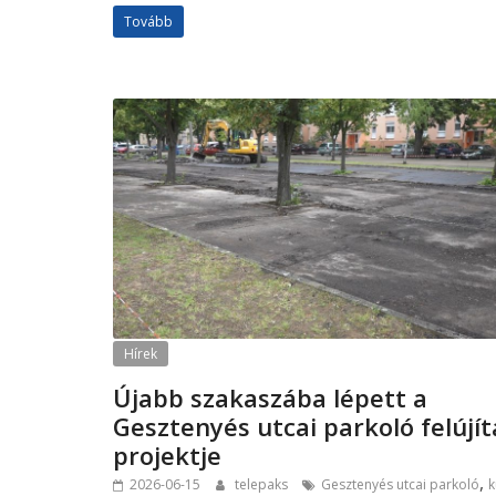
Tovább
Hírek
Újabb szakaszába lépett a
Gesztenyés utcai parkoló felújít
projektje
,
2026-06-15
telepaks
Gesztenyés utcai parkoló
k