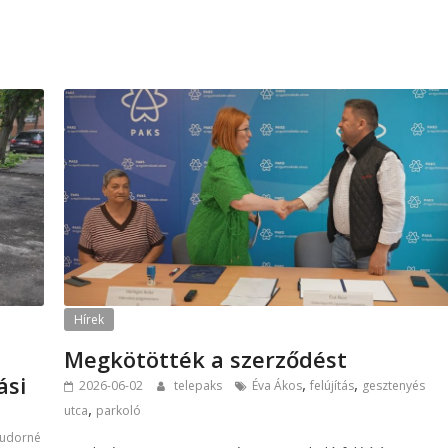
Hírek
Megkötötték a szerződést
ási
,
,
2026-06-02
telepaks
Éva Ákos
felújítás
gesztenyés
,
utca
parkoló
udorné