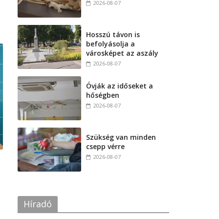
2026-08-07
Hosszú távon is
befolyásolja a
városképet az aszály
2026-08-07
Óvják az időseket a
hőségben
2026-08-07
Szükség van minden
csepp vérre
2026-08-07
Híradó