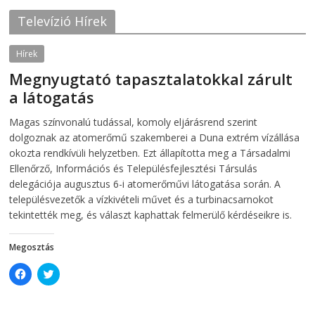
b
t
o
e
Televízió Hírek
o
r
k
(
(
O
O
p
Hírek
p
e
e
n
Megnyugtató tapasztalatokkal zárult
n
s
s
i
a látogatás
i
n
n
n
2026-08-07
telepaks
n
e
Magas színvonalú tudással, komoly eljárásrend szerint
e
w
w
w
dolgoznak az atomerőmű szakemberei a Duna extrém vízállása
w
i
i
n
okozta rendkívüli helyzetben. Ezt állapította meg a Társadalmi
n
d
Ellenőrző, Információs és Településfejlesztési Társulás
d
o
o
w
delegációja augusztus 6-i atomerőművi látogatása során. A
w
)
)
településvezetők a vízkivételi művet és a turbinacsarnokot
tekintették meg, és választ kaphattak felmerülő kérdéseikre is.
Megosztás
C
C
l
l
i
i
c
c
k
k