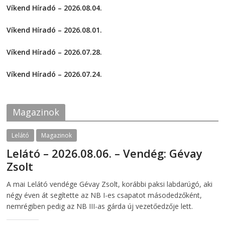
t
t
Víkend Híradó – 2026.08.04.
o
o
s
s
2026-08-04
h
h
a
a
Víkend Híradó – 2026.08.01.
r
r
e
e
2026-08-01
o
o
Víkend Híradó – 2026.07.28.
n
n
F
T
2026-07-29
a
w
c
i
Víkend Híradó – 2026.07.24.
e
t
2026-07-24
b
t
o
e
o
r
k
(
Magazinok
(
O
O
p
p
e
e
n
Lelátó
Magazinok
n
s
s
i
Lelátó – 2026.08.06. – Vendég: Gévay
i
n
n
n
Zsolt
n
e
e
w
w
w
2026-08-06
telepaks
A mai Lelátó vendége Gévay Zsolt, korábbi paksi labdarúgó, aki
w
i
i
n
négy éven át segítette az NB I-es csapatot másodedzőként,
n
d
d
o
nemrégiben pedig az NB III-as gárda új vezetőedzője lett.
o
w
w
)
)