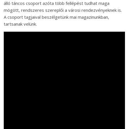
álló táncos csoport azóta több fellépést tudhat maga
mögött, rendszeres szereplői a városi rendezvényeknek is.
A csoport tagjaival beszélgetünk mai magazinunkban,
tartsanak velünk.