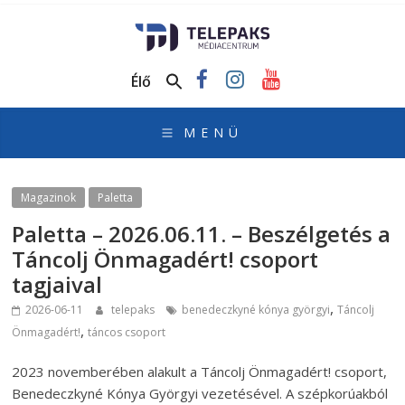
TelePaks
Médiacentrum
Élő
TelePaks
Kistérségi
Televízió
honlapja
Magazinok
Paletta
Paletta – 2026.06.11. – Beszélgetés a
Táncolj Önmagadért! csoport
tagjaival
,
2026-06-11
telepaks
benedeczkyné kónya györgyi
Táncolj
,
Önmagadért!
táncos csoport
2023 novemberében alakult a Táncolj Önmagadért! csoport,
Benedeczkyné Kónya Györgyi vezetésével. A szépkorúakból