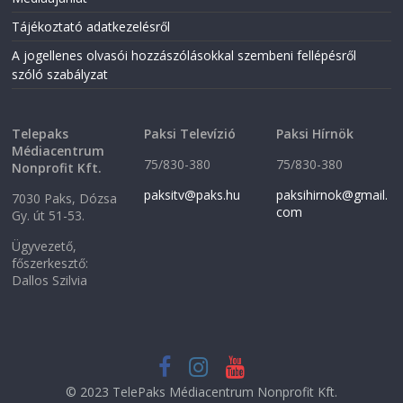
w
w
w
i
Tájékoztató adatkezelésről
i
n
n
d
A jogellenes olvasói hozzászólásokkal szembeni fellépésről
d
o
o
w
szóló szabályzat
w
)
)
Telepaks
Paksi Televízió
Paksi Hírnök
Médiacentrum
75/830-380
75/830-380
Nonprofit Kft.
paksitv@paks.hu
paksihirnok@gmail.
7030 Paks, Dózsa
com
Gy. út 51-53.
Ügyvezető,
főszerkesztő:
Dallos Szilvia
© 2023 TelePaks Médiacentrum Nonprofit Kft.