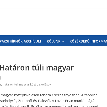
PAKSI HÍRNÖK ARCHÍVUM
RÓLUNK
KÖZÉRDEKŰ INFORMÁ
– Határon túli magyar
a
,
a
határon túli magyar középiskolások
úli magyar középiskolások tábora Cseresznyésben. A táborba
sárhelyről, Zentáról és Paksról. A Lázár Ervin munkásságát
lőadással zárult. Erről az eseményről szól mai magazinunk,