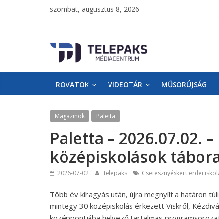
szombat, augusztus 8, 2026
TelePaks
Médiacentrum
ROVATOK
VIDEOTÁR
MŰSORÚJSÁG
TelePaks
Kistérségi
Televízió
Magazinok
Paletta
honlapja
Paletta – 2026.07.02. 
középiskolások tábor
2026-07-02
telepaks
Cseresznyéskert erdei iskol
Több év kihagyás után, újra megnyílt a határon t
mintegy 30 középiskolás érkezett Viskről, Kézdivá
középpontjába helyező tartalmas programsorozat e