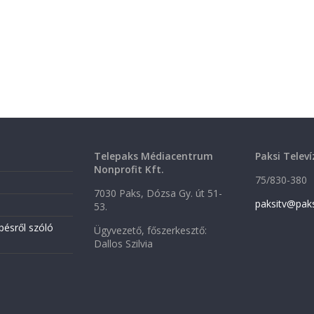
Telepaks Médiacentrum
Paksi Televí
Nonprofit Kft.
75/830-380
7030 Paks, Dózsa Gy. út 51-
paksitv@pak
53.
pésről szóló
Ügyvezető, főszerkesztő:
Dallos Szilvia