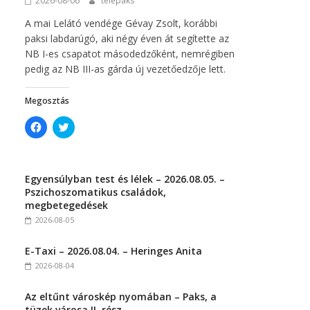
2026-08-06
telepaks
)
A mai Lelátó vendége Gévay Zsolt, korábbi
paksi labdarúgó, aki négy éven át segítette az
NB I-es csapatot másodedzőként, nemrégiben
pedig az NB III-as gárda új vezetőedzője lett.
Megosztás
C
C
l
l
i
i
c
c
k
k
t
t
Egyensúlyban test és lélek – 2026.08.05. –
o
o
s
s
Pszichoszomatikus családok,
h
h
megbetegedések
a
a
r
r
2026-08-05
e
e
o
o
n
n
E-Taxi – 2026.08.04. – Heringes Anita
F
T
a
w
2026-08-04
c
i
e
t
b
t
Az eltűnt városkép nyomában – Paks, a
o
e
o
r
tüzek városa II. rész