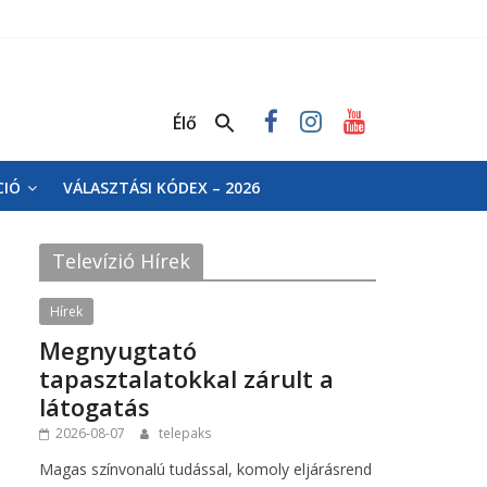
Élő
CIÓ
VÁLASZTÁSI KÓDEX – 2026
Televízió Hírek
Hírek
Megnyugtató
tapasztalatokkal zárult a
látogatás
2026-08-07
telepaks
Magas színvonalú tudással, komoly eljárásrend