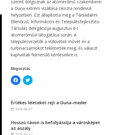
szerint dolgoznak az atomerőmű szakemberei
a Duna extrém vízállása okozta rendkívüli
helyzetben. Ezt állapította meg a Társadalmi
Ellenőrző, Információs és Településfejlesztési
Társulás delegációja augusztus 6-i
atomerőművi látogatása során. A
településvezetők a vízkivételi művet és a
turbinacsarnokot tekintették meg, és választ
kaphattak felmerülő kérdéseikre is.
Megosztás
C
C
l
l
i
i
c
c
k
k
t
t
Értékes leleteket rejt a Duna-meder
o
o
s
s
2026-08-07
h
h
a
a
r
r
Hosszú távon is befolyásolja a városképet
e
e
o
o
az aszály
n
n
F
T
2026-08-07