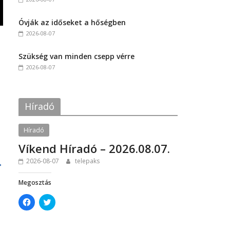
a
w
c
i
e
t
Óvják az időseket a hőségben
b
t
o
e
2026-08-07
o
r
k
(
(
O
Szükség van minden csepp vérre
O
p
p
e
2026-08-07
e
n
n
s
s
i
i
n
n
n
Híradó
n
e
e
w
w
w
w
i
Híradó
i
n
n
d
Víkend Híradó – 2026.08.07.
d
o
o
w
w
)
→
2026-08-07
telepaks
)
Megosztás
C
C
l
l
i
i
c
c
k
k