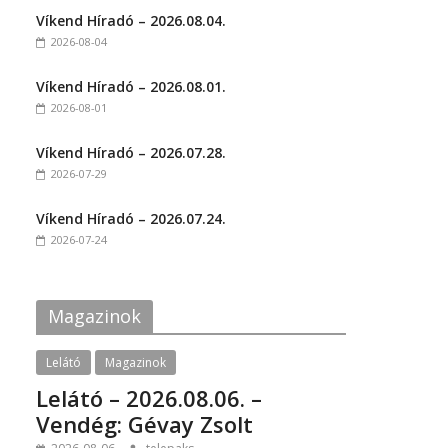
t
t
Víkend Híradó – 2026.08.04.
o
o
s
s
2026-08-04
h
h
a
a
r
r
Víkend Híradó – 2026.08.01.
e
e
o
o
2026-08-01
n
n
F
T
a
w
c
i
Víkend Híradó – 2026.07.28.
e
t
2026-07-29
b
t
o
e
o
r
k
(
Víkend Híradó – 2026.07.24.
(
O
2026-07-24
O
p
p
e
e
n
n
s
s
i
i
n
Magazinok
n
n
n
e
e
w
w
w
Lelátó
Magazinok
w
i
i
n
Lelátó – 2026.08.06. –
n
d
d
o
Vendég: Gévay Zsolt
o
w
w
)