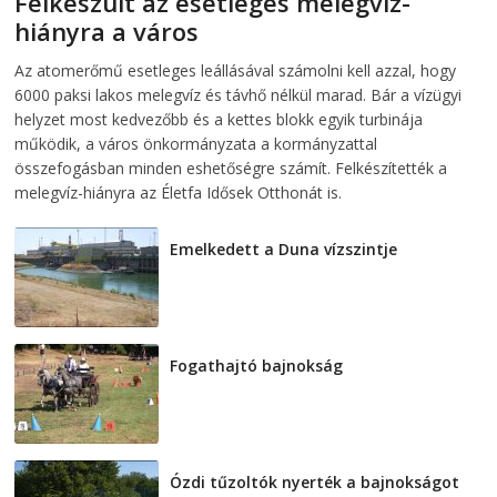
Felkészült az esetleges melegvíz-
hiányra a város
2026-08-04
telepaks
Az atomerőmű esetleges leállásával számolni kell azzal, hogy
6000 paksi lakos melegvíz és távhő nélkül marad. Bár a vízügyi
helyzet most kedvezőbb és a kettes blokk egyik turbinája
működik, a város önkormányzata a kormányzattal
összefogásban minden eshetőségre számít. Felkészítették a
melegvíz-hiányra az Életfa Idősek Otthonát is.
Emelkedett a Duna vízszintje
2026-08-04
Fogathajtó bajnokság
2026-08-04
Ózdi tűzoltók nyerték a bajnokságot