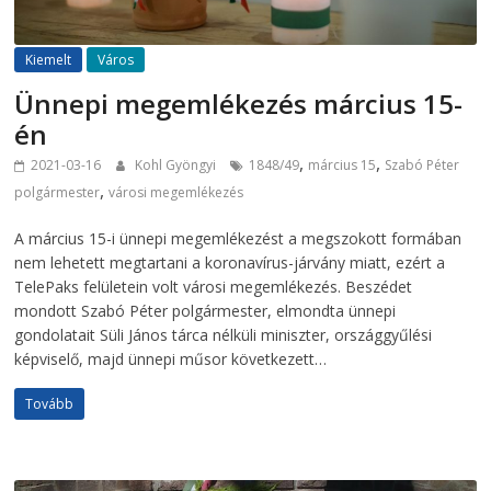
Kiemelt
Város
Ünnepi megemlékezés március 15-
én
,
,
2021-03-16
Kohl Gyöngyi
1848/49
március 15
Szabó Péter
,
polgármester
városi megemlékezés
A március 15-i ünnepi megemlékezést a megszokott formában
nem lehetett megtartani a koronavírus-járvány miatt, ezért a
TelePaks felületein volt városi megemlékezés. Beszédet
mondott Szabó Péter polgármester, elmondta ünnepi
gondolatait Süli János tárca nélküli miniszter, országgyűlési
képviselő, majd ünnepi műsor következett…
Tovább