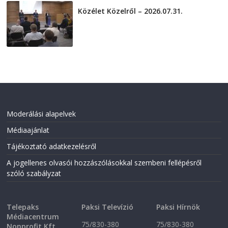
Közélet Közelről – 2026.07.31.
2026-07-31
Moderálási alapelvek
Médiaajánlat
Tájékoztató adatkezelésről
A jogellenes olvasói hozzászólásokkal szembeni fellépésről
szóló szabályzat
Telepaks
Paksi Televízió
Paksi Hírnök
Médiacentrum
75/830-380
75/830-380
Nonprofit Kft.