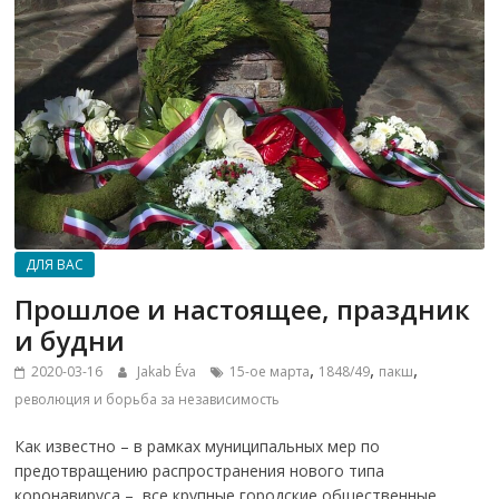
ДЛЯ ВАС
Прошлое и настоящее, праздник
и будни
,
,
,
2020-03-16
Jakab Éva
15-ое марта
1848/49
пакш
революция и борьба за независимость
Как известно – в рамках муниципальных мер по
предотвращению распространения нового типа
коронавируса –, все крупные городские общественные