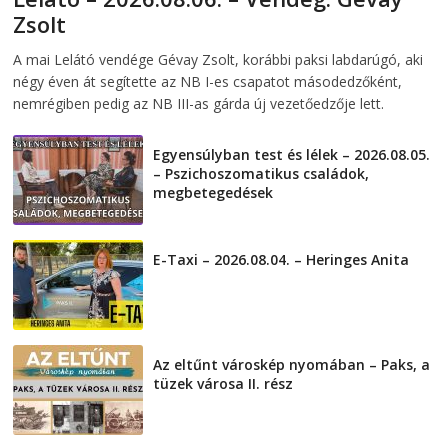
Zsolt
2026-08-06
telepaks
A mai Lelátó vendége Gévay Zsolt, korábbi paksi labdarúgó, aki
négy éven át segítette az NB I-es csapatot másodedzőként,
nemrégiben pedig az NB III-as gárda új vezetőedzője lett.
Egyensúlyban test és lélek – 2026.08.05.
– Pszichoszomatikus családok,
megbetegedések
2026-08-05
E-Taxi – 2026.08.04. – Heringes Anita
2026-08-04
Az eltűnt városkép nyomában – Paks, a
tüzek városa II. rész
2026-08-01