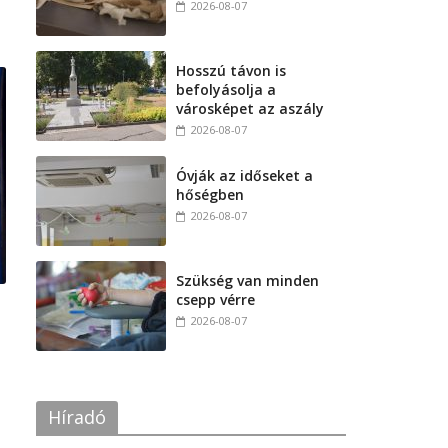
2026-08-07
Hosszú távon is
befolyásolja a
városképet az aszály
2026-08-07
Óvják az időseket a
hőségben
2026-08-07
Szükség van minden
csepp vérre
2026-08-07
Híradó