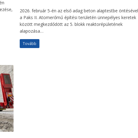
tén
lezése,
2026. február 5-én az első adag beton alaptestbe öntéséve
a Paks II. Atomerőmű építési területén ünnepélyes keretek
között megkezdődött az 5. blokk reaktorépületének
alapozása…
Tovább