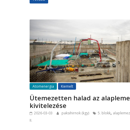
Atomenergia
Kiemelt
Ütemezetten halad az alapleme
kivitelezése
,
2026-03-03
paksihirnok (kgy)
5. blokk
alaplemez
II.