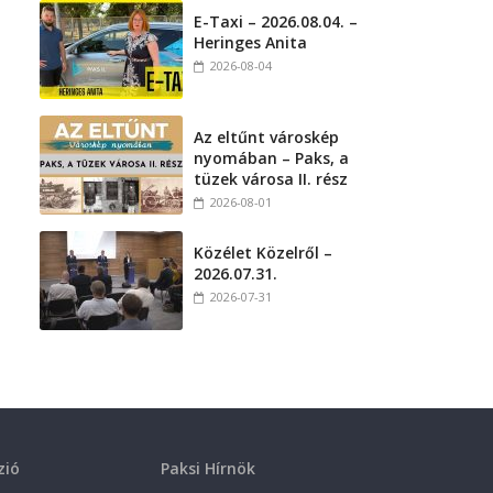
E-Taxi – 2026.08.04. –
Heringes Anita
2026-08-04
Az eltűnt városkép
nyomában – Paks, a
tüzek városa II. rész
2026-08-01
Közélet Közelről –
2026.07.31.
2026-07-31
zió
Paksi Hírnök