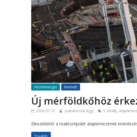
Atomenergia
Kiemelt
Új mérföldkőhöz érkez
,
2026-07-31
paksihirnok (kgy)
5. blokk
alaplemez
Elkezdődött a reaktorépület alaplemezének kivitelez
Tovább