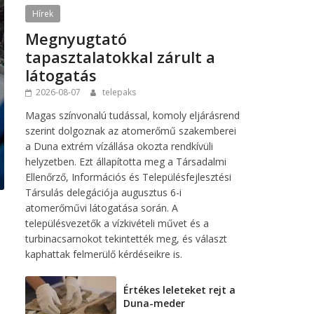
Hírek
Megnyugtató
tapasztalatokkal zárult a
látogatás
2026-08-07
telepaks
Magas színvonalú tudással, komoly eljárásrend
szerint dolgoznak az atomerőmű szakemberei
a Duna extrém vízállása okozta rendkívüli
helyzetben. Ezt állapította meg a Társadalmi
Ellenőrző, Információs és Településfejlesztési
Társulás delegációja augusztus 6-i
atomerőművi látogatása során. A
településvezetők a vízkivételi művet és a
turbinacsarnokot tekintették meg, és választ
kaphattak felmerülő kérdéseikre is.
Értékes leleteket rejt a
Duna-meder