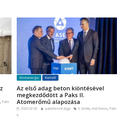
Atomenergia
Kiemelt
z
Az első adag beton kiöntésével
megkezdődött a Paks II.
Atomerőmű alapozása
,
Paks
,
,
2026-02-05
paksihirnok (kgy)
5. blokk
első beton
Paks
II.