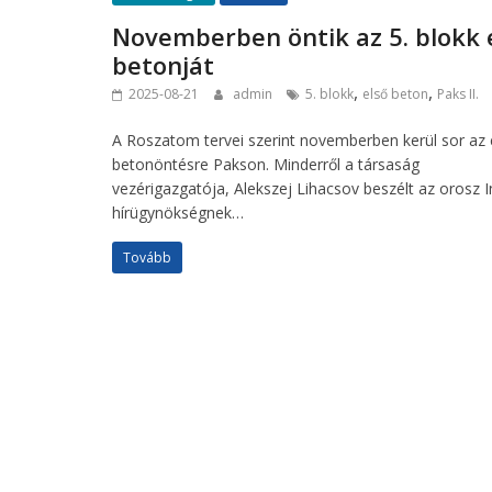
Novemberben öntik az 5. blokk 
betonját
,
,
2025-08-21
admin
5. blokk
első beton
Paks II.
A Roszatom tervei szerint novemberben kerül sor az 
betonöntésre Pakson. Minderről a társaság
vezérigazgatója, Alekszej Lihacsov beszélt az orosz I
hírügynökségnek…
Tovább