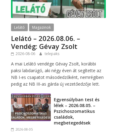
Lelátó
Magazinok
Lelátó – 2026.08.06. –
Vendég: Gévay Zsolt
2026-08-06
telepaks
A mai Lelátó vendége Gévay Zsolt, korábbi
paksi labdarúgó, aki négy éven át segítette az
NB I-es csapatot másodedzőként, nemrégiben
pedig az NB III-as gárda új vezetőedzője lett.
Egyensúlyban test és
lélek – 2026.08.05. –
Pszichoszomatikus
családok,
megbetegedések
2026-08-05