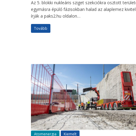
Az 5. blokki nukleáris sziget szekciókra osztott terüle
egymásra épülő fázisokban halad az alaplemez kivite
írják a paks2.hu oldalon…
Tovább
Atomenergia
Kiemelt