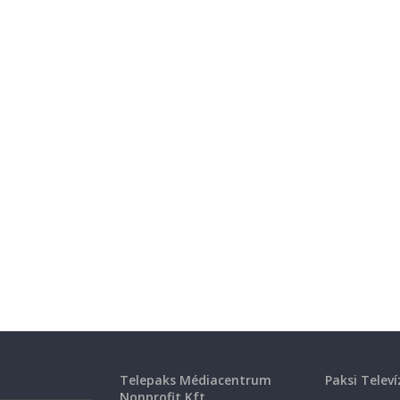
Telepaks Médiacentrum
Paksi Televí
Nonprofit Kft.