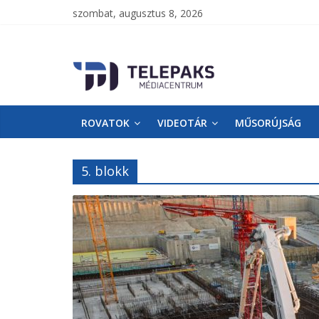
szombat, augusztus 8, 2026
TelePaks
Médiacentrum
ROVATOK
VIDEOTÁR
MŰSORÚJSÁG
TelePaks
Kistérségi
Televízió
5. blokk
honlapja