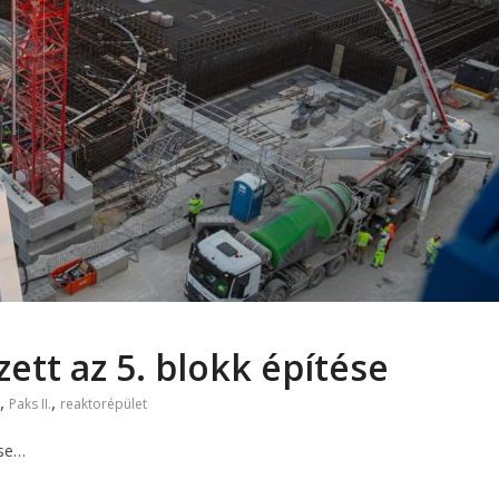
ett az 5. blokk építése
,
,
Paks II.
reaktorépület
ése…