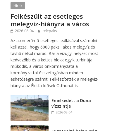
Hírek
Felkészült az esetleges
melegvíz-hiányra a város
2026-08-04
telepaks
Az atomerőmű esetleges leállásával számolni
kell azzal, hogy 6000 paksi lakos melegvíz és
távhő nélkül marad. Bár a vízügyi helyzet most
kedvezőbb és a kettes blokk egyik turbinája
működik, a város önkormányzata a
kormányzattal összefogásban minden
eshetőségre számít. Felkészítették a melegvíz-
hiányra az Életfa Idősek Otthonát is.
Emelkedett a Duna
vízszintje
2026-08-04