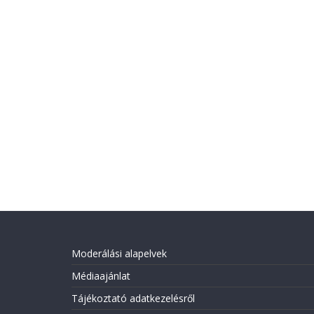
Moderálási alapelvek
Médiaajánlat
Tájékoztató adatkezelésről