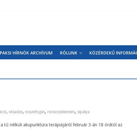
PAKSI HÍRNÖK ARCHÍVUM
RÓLUNK
KÖZÉRDEKŰ INFORMÁ
,
,
,
,
áció
előadás
összefogás
rezsicsökkentés
sípálya
 tű nélküli akupunktúra terápiájáról február 3-án 18 órától az