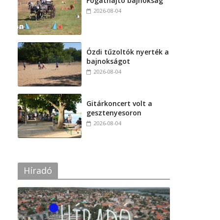
Fogathajtó bajnokság
2026-08-04
Ózdi tűzoltók nyerték a
bajnokságot
2026-08-04
Gitárkoncert volt a
gesztenyesoron
2026-08-04
Híradó