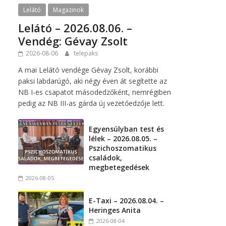
Lelátó
Magazinok
Lelátó – 2026.08.06. –
Vendég: Gévay Zsolt
2026-08-06
telepaks
A mai Lelátó vendége Gévay Zsolt, korábbi
paksi labdarúgó, aki négy éven át segítette az
NB I-es csapatot másodedzőként, nemrégiben
pedig az NB III-as gárda új vezetőedzője lett.
Egyensúlyban test és
lélek – 2026.08.05. –
Pszichoszomatikus
családok,
megbetegedések
2026-08-05
E-Taxi – 2026.08.04. –
Heringes Anita
2026-08-04