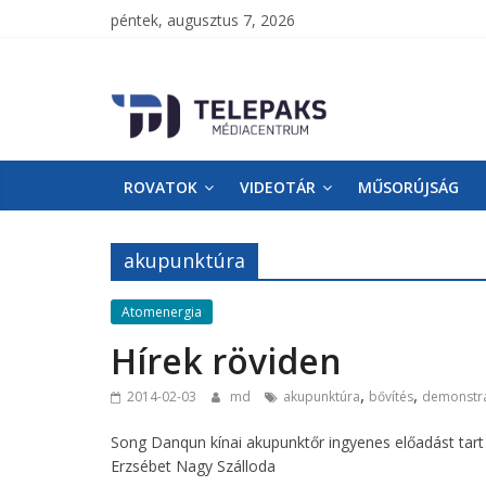
péntek, augusztus 7, 2026
TelePaks
Médiacentrum
ROVATOK
VIDEOTÁR
MŰSORÚJSÁG
TelePaks
Kistérségi
Televízió
akupunktúra
honlapja
Atomenergia
Hírek röviden
,
,
2014-02-03
md
akupunktúra
bővítés
demonstr
Song Danqun kínai akupunktőr ingyenes előadást tart a
Erzsébet Nagy Szálloda