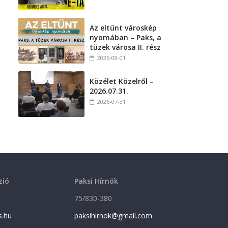
Az eltűnt városkép
nyomában – Paks, a
tüzek városa II. rész
2026-08-01
Közélet Közelről –
2026.07.31.
2026-07-31
zió
Paksi Hírnök
75/830-380
s.hu
paksihirnok@gmail.com