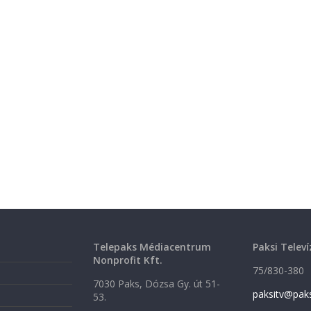
Telepaks Médiacentrum
Paksi Televí
Nonprofit Kft.
75/830-380
7030 Paks, Dózsa Gy. út 51-
paksitv@pak
53.