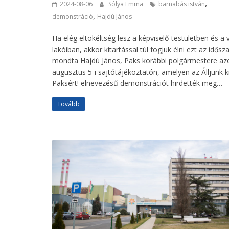
,
2024-08-06
Sólya Emma
barnabás istván
,
demonstráció
Hajdú János
Ha elég eltökéltség lesz a képviselő-testületben és a 
lakóiban, akkor kitartással túl fogjuk élni ezt az idősz
mondta Hajdú János, Paks korábbi polgármestere az
augusztus 5-i sajtótájékoztatón, amelyen az Álljunk k
Paksért! elnevezésű demonstrációt hirdették meg…
Tovább