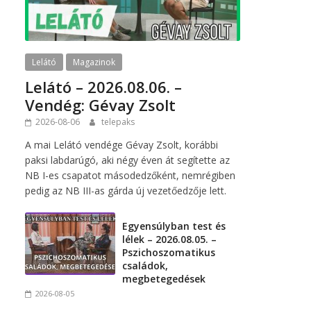
Lelátó
Magazinok
Lelátó – 2026.08.06. –
Vendég: Gévay Zsolt
2026-08-06
telepaks
A mai Lelátó vendége Gévay Zsolt, korábbi
paksi labdarúgó, aki négy éven át segítette az
NB I-es csapatot másodedzőként, nemrégiben
pedig az NB III-as gárda új vezetőedzője lett.
Egyensúlyban test és
lélek – 2026.08.05. –
Pszichoszomatikus
családok,
megbetegedések
2026-08-05