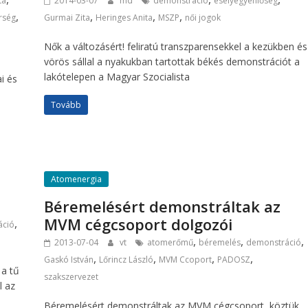
ta
2014-03-07
md
demonstráció
esélyegyenlőség
,
,
,
,
rség
Gurmai Zita
Heringes Anita
MSZP
női jogok
Nők a változásért! feliratú transzparensekkel a kezükben és
vörös sállal a nyakukban tartottak békés demonstrációt a
lakótelepen a Magyar Szocialista
i és
Tovább
Atomenergia
Béremelésért demonstráltak az
MVM cégcsoport dolgozói
,
áció
,
,
,
2013-07-04
vt
atomerőmű
béremelés
demonstráció
,
,
,
,
Gaskó István
Lőrincz László
MVM Ccoport
PADOSZ
 a tű
szakszervezet
l az
Béremelésért demonstráltak az MVM cégcsoport, köztük