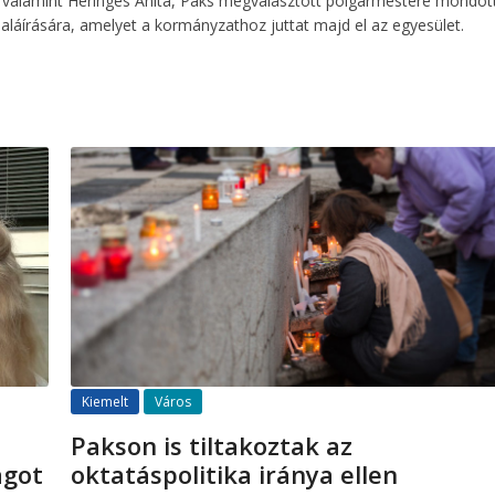
e, valamint Heringes Anita, Paks megválasztott polgármestere mondot
aláírására, amelyet a kormányzathoz juttat majd el az egyesület.
Kiemelt
Város
Pakson is tiltakoztak az
ágot
oktatáspolitika iránya ellen