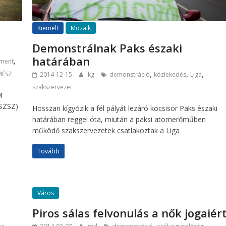
Kiemelt
Mozaik
Demonstrálnak Paks északi
határában
,
sment
,
,
,
MÉSZ
2014-12-15
kg
demonstráció
közlekedés
Liga
szakszervezet
M
SZSZ)
Hosszan kígyózik a fél pályát lezáró kocsisor Paks északi
határában reggel óta, miután a paksi atomerőműben
működő szakszervezetek csatlakoztak a Liga
Tovább
Város
Piros sálas felvonulás a nők jogaiér
,
,
,