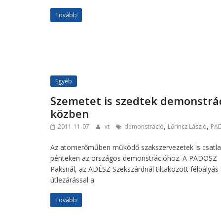
Tovább
Egyéb
Szemetet is szedtek demonstrá
közben
,
,
2011-11-07
vt
demonstráció
Lőrincz László
PA
Az atomerőműben működő szakszervezetek is csatla
pénteken az országos demonstrációhoz. A PADOSZ
Paksnál, az ADÉSZ Szekszárdnál tiltakozott félpályás
útlezárással a
Tovább