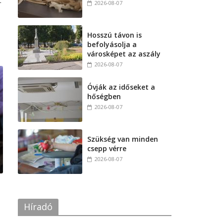
t
2026-08-07
Hosszú távon is
befolyásolja a
városképet az aszály
2026-08-07
Óvják az időseket a
hőségben
2026-08-07
Szükség van minden
csepp vérre
2026-08-07
Híradó