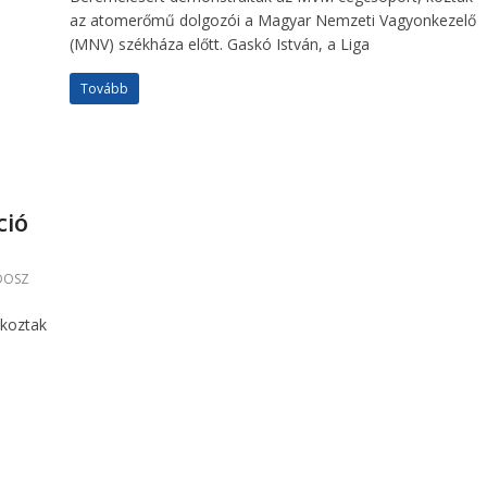
az atomerőmű dolgozói a Magyar Nemzeti Vagyonkezelő
(MNV) székháza előtt. Gaskó István, a Liga
Tovább
ció
DOSZ
koztak