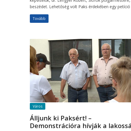
képviselők, dr. Lengyel Róbert, Siófok polgármester
beszédet. Lehetőség volt Paks érdekében egy petíció 
Tovább
Város
Álljunk ki Paksért! –
Demonstrációra hívják a lakoss