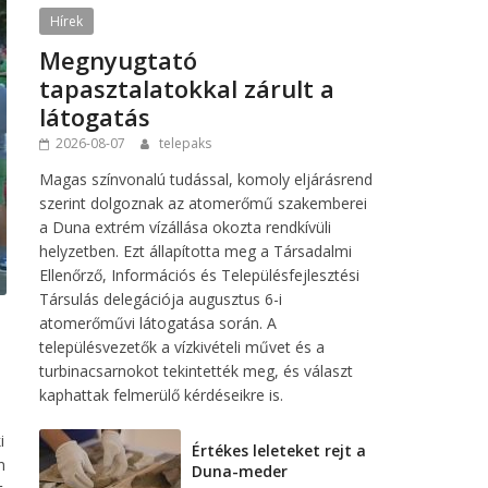
Hírek
Megnyugtató
tapasztalatokkal zárult a
látogatás
2026-08-07
telepaks
Magas színvonalú tudással, komoly eljárásrend
szerint dolgoznak az atomerőmű szakemberei
a Duna extrém vízállása okozta rendkívüli
helyzetben. Ezt állapította meg a Társadalmi
Ellenőrző, Információs és Településfejlesztési
Társulás delegációja augusztus 6-i
atomerőművi látogatása során. A
településvezetők a vízkivételi művet és a
turbinacsarnokot tekintették meg, és választ
kaphattak felmerülő kérdéseikre is.
i
Értékes leleteket rejt a
n
Duna-meder