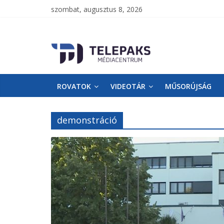
szombat, augusztus 8, 2026
TelePaks
Médiacentrum
ROVATOK
VIDEOTÁR
MŰSORÚJSÁG
TelePaks
Kistérségi
Televízió
demonstráció
honlapja