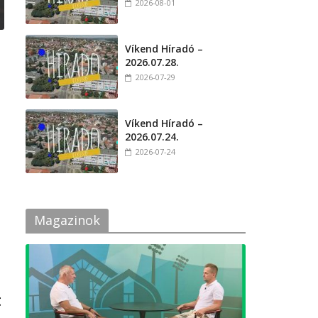
2026-08-01
Víkend Híradó –
2026.07.28.
2026-07-29
Víkend Híradó –
2026.07.24.
2026-07-24
Magazinok
t