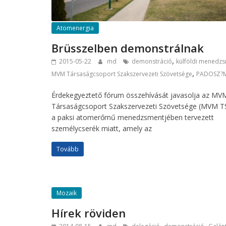
Atomenergia
Brüsszelben demonstrálnak
,
2015-05-22
md
demonstráció
külföldi menedz
,
MVM Társaságcsoport Szakszervezeti Szövetsége
PADOSZ?
Érdekegyeztető fórum összehívását javasolja az MV
Társaságcsoport Szakszervezeti Szövetsége (MVM T
a paksi atomerőmű menedzsmentjében tervezett
személycserék miatt, amely az
Tovább
Mozaik
Hírek röviden
,
,