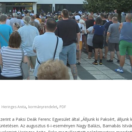
,
,
,
Heringes Anita
kormányrendelet
PDF
int a Paksi Deák Ferenc Egyesület által „Álljunk ki Paksért, álljunk k
tüntetésen. Az augusztus 6-i-eseményen Nagy Balázs, Barnabás Istvá