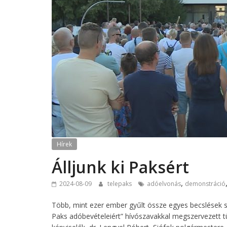
Hírek
Álljunk ki Paksért
,
2024-08-09
telepaks
adóelvonás
demonstráció
Több, mint ezer ember gyűlt össze egyes becslések szer
Paks adóbevételeiért” hívószavakkal megszervezett 