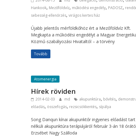
2014-08-15
md
delegáció
demonstráció
Galán
,
,
,
,
Hankook
Mezőföldvíz
működési engedély
PADOSZ
rendő
,
sebesség-ellenőrzés
virágos kertes ház
Újabb jelentős mérföldkőhöz ért a Mezőföldvíz Kft.
Megkapta a működési engedélyt a Magyar Energetika
Közmű-szabályozási Hivataltól – a törvény
Tovább
Atomenergia
Hírek röviden
,
,
2014-02-03
md
akupunktúra
bővítés
demonstr
,
,
,
előadás
összefogás
rezsicsökkentés
sípálya
Song Danqun kínai akupunktőr ingyenes előadást tart
nélküli akupunktúra terápiájáról február 3-án 18 órátó
Erzsébet Nagy Szálloda