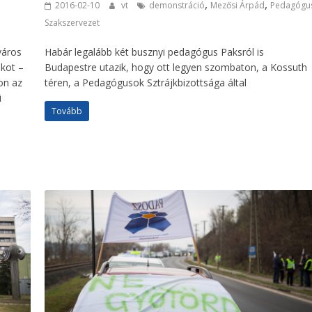
,
,
2016-02-10
vt
demonstráció
Mezősi Árpád
Pedagógu
Szakszervezet
város
Habár legalább két busznyi pedagógus Paksról is
akot –
Budapestre utazik, hogy ott legyen szombaton, a Kossuth
on az
téren, a Pedagógusok Sztrájkbizottsága által
i
Tovább