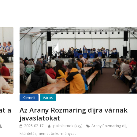
Kiemelt
Város
at a
Az Arany Rozmaring díjra várnak
javaslatokat
,
,
j
2025-02-17
paksihirnok (kgy)
Arany Rozmaring díj
,
kitüntetés
német önkormányzat