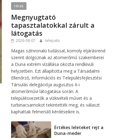
Hírek
Megnyugtató
tapasztalatokkal zárult a
látogatás
2026-08-07
telepaks
Magas színvonalú tudással, komoly eljárásrend
szerint dolgoznak az atomerőmű szakemberei
a Duna extrém vízállása okozta rendkívüli
helyzetben. Ezt állapította meg a Társadalmi
Ellenőrző, Információs és Településfejlesztési
Társulás delegációja augusztus 6-i
atomerőművi látogatása során. A
településvezetők a vízkivételi művet és a
turbinacsarnokot tekintették meg, és választ
kaphattak felmerülő kérdéseikre is.
Értékes leleteket rejt a
Duna-meder