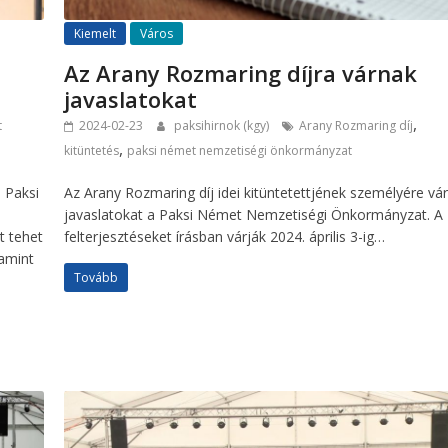
Kiemelt
Város
Az Arany Rozmaring díjra várnak
javaslatokat
,
t
2024-02-23
paksihirnok (kgy)
Arany Rozmaring díj
,
kitüntetés
paksi német nemzetiségi önkormányzat
a Paksi
Az Arany Rozmaring díj idei kitüntetettjének személyére vá
.
javaslatokat a Paksi Német Nemzetiségi Önkormányzat. A
t tehet
felterjesztéseket írásban várják 2024. április 3-ig…
lamint
Tovább