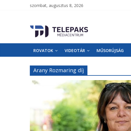
szombat, augusztus 8, 2026
TelePaks
Médiacentrum
ROVATOK
VIDEOTÁR
MŰSORÚJSÁG
TelePaks
Kistérségi
Televízió
Arany Rozmaring díj
honlapja