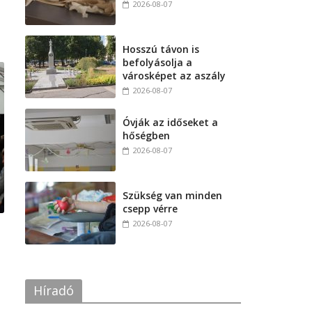
2026-08-07
Hosszú távon is
befolyásolja a
városképet az aszály
2026-08-07
Óvják az időseket a
hőségben
2026-08-07
Szükség van minden
csepp vérre
2026-08-07
Híradó