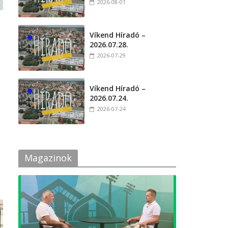
2026-08-01
Víkend Híradó –
2026.07.28.
2026-07-29
Víkend Híradó –
r
2026.07.24.
2026-07-24
Magazinok