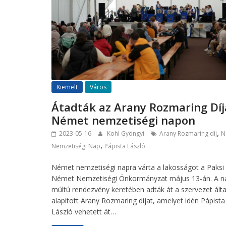
Kiemelt
Város
Átadták az Arany Rozmaring Díj
Német nemzetiségi napon
,
2023-05-16
Kohl Gyöngyi
Arany Rozmaring díj
N
,
Nemzetiségi Nap
Pápista László
Német nemzetiségi napra várta a lakosságot a Paksi
Német Nemzetiségi Önkormányzat május 13-án. A n
múltú rendezvény keretében adták át a szervezet álta
alapított Arany Rozmaring díjat, amelyet idén Pápista
László vehetett át…