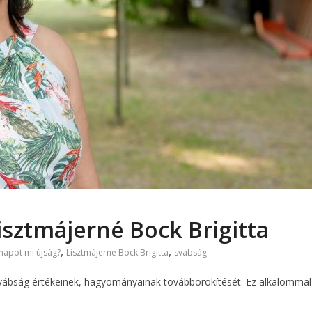
Lisztmájerné Bock Brigitta
,
,
 napot mi újság?
Lisztmájerné Bock Brigitta
svábság
a svábság értékeinek, hagyományainak továbbörökítését. Ez alkalommal