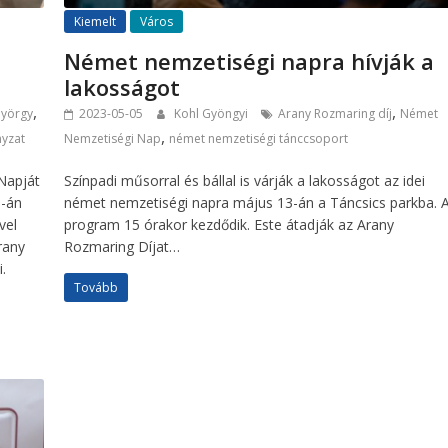
Kiemelt
Város
Német nemzetiségi napra hívják a
lakosságot
,
,
György
2023-05-05
Kohl Gyöngyi
Arany Rozmaring díj
Német
,
yzat
Nemzetiségi Nap
német nemzetiségi tánccsoport
Napját
Színpadi műsorral és bállal is várják a lakosságot az idei
3-án
német nemzetiségi napra május 13-án a Táncsics parkba. 
vel
program 15 órakor kezdődik. Este átadják az Arany
rany
Rozmaring Díjat…
.
Tovább