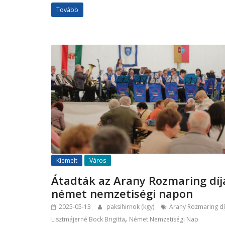
Tovább
Kiemelt
Város
Átadták az Arany Rozmaring díj
német nemzetiségi napon
2025-05-13
paksihirnok (kgy)
Arany Rozmaring dí
,
Lisztmájerné Bock Brigitta
Német Nemzetiségi Nap