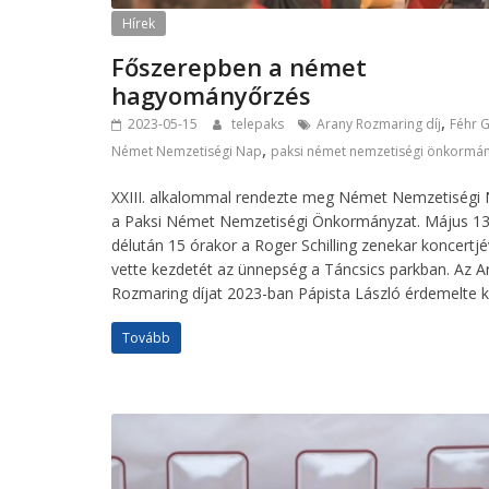
Hírek
Főszerepben a német
hagyományőrzés
,
2023-05-15
telepaks
Arany Rozmaring díj
Féhr 
,
Német Nemzetiségi Nap
paksi német nemzetiségi önkormán
XXIII. alkalommal rendezte meg Német Nemzetiségi 
a Paksi Német Nemzetiségi Önkormányzat. Május 1
délután 15 órakor a Roger Schilling zenekar koncertjé
vette kezdetét az ünnepség a Táncsics parkban. Az A
Rozmaring díjat 2023-ban Pápista László érdemelte ki
Tovább