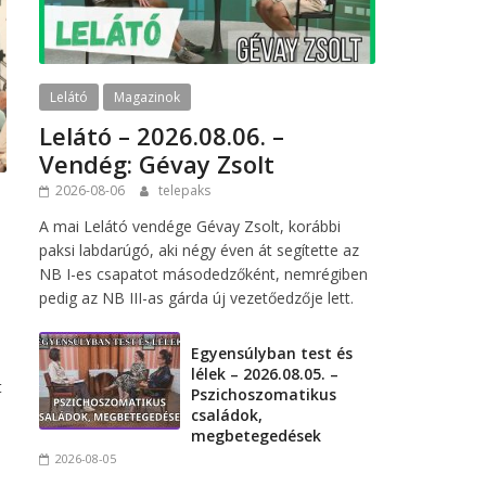
Lelátó
Magazinok
Lelátó – 2026.08.06. –
Vendég: Gévay Zsolt
2026-08-06
telepaks
A mai Lelátó vendége Gévay Zsolt, korábbi
paksi labdarúgó, aki négy éven át segítette az
NB I-es csapatot másodedzőként, nemrégiben
pedig az NB III-as gárda új vezetőedzője lett.
Egyensúlyban test és
lélek – 2026.08.05. –
t
Pszichoszomatikus
családok,
l
megbetegedések
2026-08-05