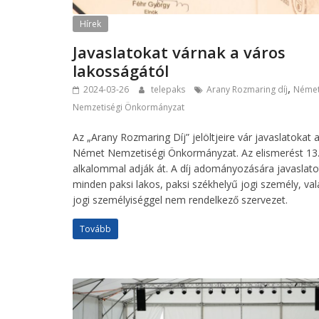
Hírek
Javaslatokat várnak a város
lakosságától
,
2024-03-26
telepaks
Arany Rozmaring díj
Néme
Nemzetiségi Önkormányzat
Az „Arany Rozmaring Díj” jelöltjeire vár javaslatokat 
Német Nemzetiségi Önkormányzat. Az elismerést 13
alkalommal adják át. A díj adományozására javaslato
minden paksi lakos, paksi székhelyű jogi személy, va
jogi személyiséggel nem rendelkező szervezet.
Tovább