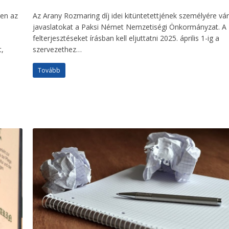
ben az
Az Arany Rozmaring díj idei kitüntetettjének személyére vá
javaslatokat a Paksi Német Nemzetiségi Önkormányzat. A
felterjesztéseket írásban kell eljuttatni 2025. április 1-ig a
,
szervezethez…
Tovább