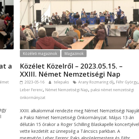
Közéleti magazinok
Magazinok
at a
Közélet Közelről – 2023.05.15. –
XXIII. Német Nemzetiségi Nap
,
,
émet
2023-05-16
telepaks
Arany Rozmaring díj
Féhr György
,
,
Leber Ferenc
Német Nemzetiségi Nap
paksi német nemzetiségi
önkormányzat
agy
XXIII. alkalommal rendezte meg Német Nemzetiségi Napjá
l
a Paksi Német Nemzetiségi Önkormányzat. Május 13-án
délután 15 órakor a Roger Schilling Blaskapelle koncertjéve
vette kezdetét az ünnepség a Táncsics parkban. A
megnyitón Leber Ferenc Paks alpolgármestere és Féhr