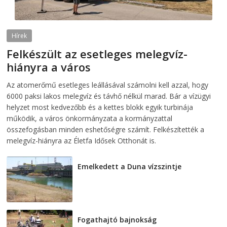
Hírek
Felkészült az esetleges melegvíz-
hiányra a város
2026-08-04
telepaks
Az atomerőmű esetleges leállásával számolni kell azzal, hogy
6000 paksi lakos melegvíz és távhő nélkül marad. Bár a vízügyi
helyzet most kedvezőbb és a kettes blokk egyik turbinája
működik, a város önkormányzata a kormányzattal
összefogásban minden eshetőségre számít. Felkészítették a
melegvíz-hiányra az Életfa Idősek Otthonát is.
Emelkedett a Duna vízszintje
2026-08-04
Fogathajtó bajnokság