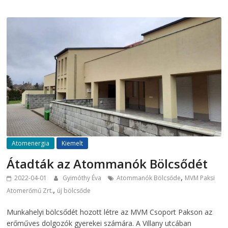
Atomenergia
Kiemelt
Átadták az Atommanók Bölcsődét
,
2022-04-01
Gyimóthy Éva
Atommanók Bölcsőde
MVM Paksi
,
Atomerőmű Zrt.
új bölcsőde
Munkahelyi bölcsődét hozott létre az MVM Csoport Pakson az
erőműves dolgozók gyerekei számára. A Villany utcában