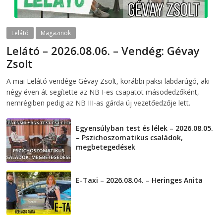
Lelátó
Magazinok
Lelátó – 2026.08.06. – Vendég: Gévay
Zsolt
2026-08-06
telepaks
A mai Lelátó vendége Gévay Zsolt, korábbi paksi labdarúgó, aki
négy éven át segítette az NB I-es csapatot másodedzőként,
nemrégiben pedig az NB III-as gárda új vezetőedzője lett.
Egyensúlyban test és lélek – 2026.08.05.
– Pszichoszomatikus családok,
megbetegedések
2026-08-05
E-Taxi – 2026.08.04. – Heringes Anita
2026-08-04