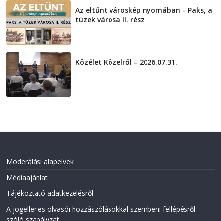
Az eltűnt városkép nyomában – Paks, a
tüzek városa II. rész
2026-08-01
Közélet Közelről – 2026.07.31.
2026-07-31
Moderálási alapelvek
Médiaajánlat
Tájékoztató adatkezelésről
A jogellenes olvasói hozzászólásokkal szembeni fellépésről
szóló szabályzat