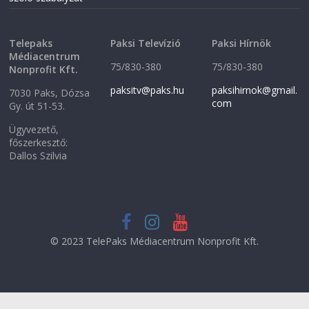
Telepaks
Paksi Televízió
Paksi Hírnök
Médiacentrum
75/830-380
75/830-380
Nonprofit Kft.
paksitv@paks.hu
paksihirnok@gmail.
7030 Paks, Dózsa
com
Gy. út 51-53.
Ügyvezető,
főszerkesztő:
Dallos Szilvia
© 2023 TelePaks Médiacentrum Nonprofit Kft.