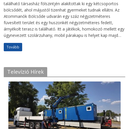
található társasház fölszintjén alakítottak ki egy kétcsoportos
bölcsődét, ahol májustól tizenhat gyermeket tudnak ellátni. Az
Atommanók Bölcsőde udvarán egy száz négyzetméteres
füvesített terület és egy huszonkét négyzetméteres fedett,
árnyékolt terasz is található. Itt a játékok, homokozó mellett egy
úgynevezett szolárzuhany, mobil párakapu is helyet kap majd…
Tovább
Televízió Hírek