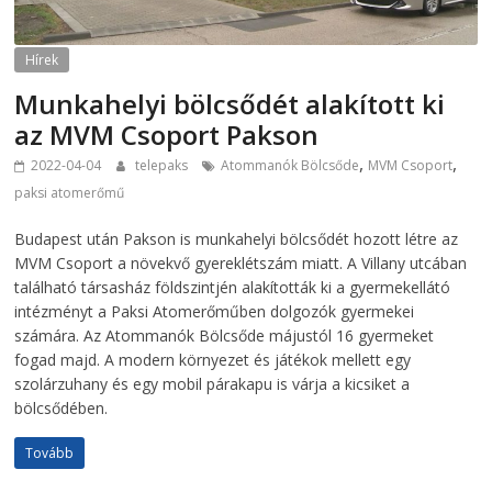
Hírek
Munkahelyi bölcsődét alakított ki
az MVM Csoport Pakson
,
,
2022-04-04
telepaks
Atommanók Bölcsőde
MVM Csoport
paksi atomerőmű
Budapest után Pakson is munkahelyi bölcsődét hozott létre az
MVM Csoport a növekvő gyereklétszám miatt. A Villany utcában
található társasház földszintjén alakították ki a gyermekellátó
intézményt a Paksi Atomerőműben dolgozók gyermekei
számára. Az Atommanók Bölcsőde májustól 16 gyermeket
fogad majd. A modern környezet és játékok mellett egy
szolárzuhany és egy mobil párakapu is várja a kicsiket a
bölcsődében.
Tovább