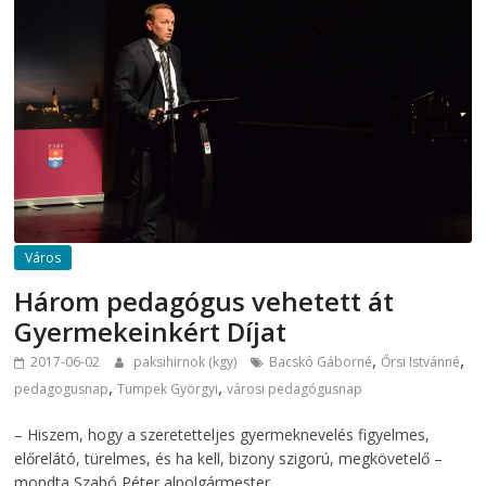
Város
Három pedagógus vehetett át
Gyermekeinkért Díjat
,
,
2017-06-02
paksihirnok (kgy)
Bacskó Gáborné
Őrsi Istvánné
,
,
pedagogusnap
Tumpek Györgyi
városi pedagógusnap
– Hiszem, hogy a szeretetteljes gyermeknevelés figyelmes,
előrelátó, türelmes, és ha kell, bizony szigorú, megkövetelő –
mondta Szabó Péter alpolgármester