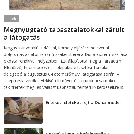
Hírek
Megnyugtató tapasztalatokkal zárult
a látogatás
2026-08-07
telepaks
Magas színvonalú tudással, komoly eljárásrend szerint
dolgoznak az atomerőmű szakemberei a Duna extrém vízállása
okozta rendkívüli helyzetben. Ezt állapította meg a Társadalmi
Ellenőrző, Információs és Településfejlesztési Társulás
delegációja augusztus 6-i atomerőművi látogatása során. A
településvezetők a vízkivételi művet és a turbinacsarnokot
tekintették meg, és választ kaphattak felmerülő kérdéseikre is.
Értékes leleteket rejt a Duna-meder
2026-08-07
Hosszú távon is befolyásolja a