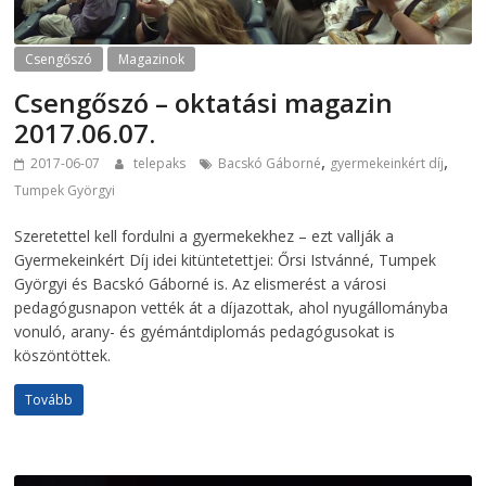
Csengőszó
Magazinok
Csengőszó – oktatási magazin
2017.06.07.
,
,
2017-06-07
telepaks
Bacskó Gáborné
gyermekeinkért díj
Tumpek Györgyi
Szeretettel kell fordulni a gyermekekhez – ezt vallják a
Gyermekeinkért Díj idei kitüntetettjei: Őrsi Istvánné, Tumpek
Györgyi és Bacskó Gáborné is. Az elismerést a városi
pedagógusnapon vették át a díjazottak, ahol nyugállományba
vonuló, arany- és gyémántdiplomás pedagógusokat is
köszöntöttek.
Tovább