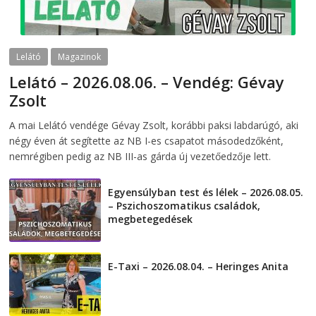
Lelátó
Magazinok
Lelátó – 2026.08.06. – Vendég: Gévay
Zsolt
2026-08-06
telepaks
A mai Lelátó vendége Gévay Zsolt, korábbi paksi labdarúgó, aki
négy éven át segítette az NB I-es csapatot másodedzőként,
nemrégiben pedig az NB III-as gárda új vezetőedzője lett.
Egyensúlyban test és lélek – 2026.08.05.
– Pszichoszomatikus családok,
megbetegedések
2026-08-05
E-Taxi – 2026.08.04. – Heringes Anita
2026-08-04