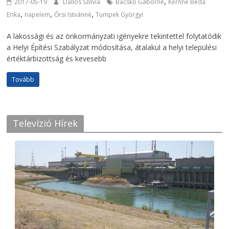
,
2017-05-19
Dallos Szilvia
Bacskó Gáborné
Kernné Béda
,
,
,
Erika
napelem
Őrsi Istvánné
Tumpek Györgyi
A lakossági és az önkormányzati igényekre tekintettel folytatódik
a Helyi Építési Szabályzat módosítása, átalakul a helyi települési
értéktárbizottság és kevesebb
Tovább
Televízió Hírek