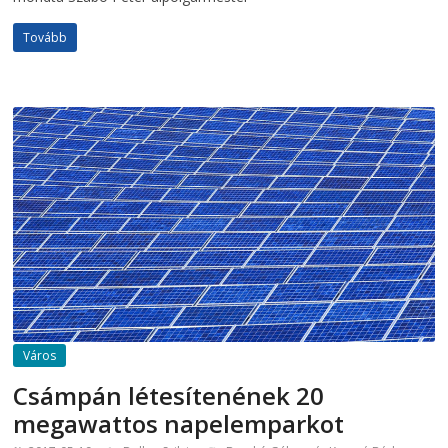
Tovább
Város
Csámpán létesítenének 20
megawattos napelemparkot