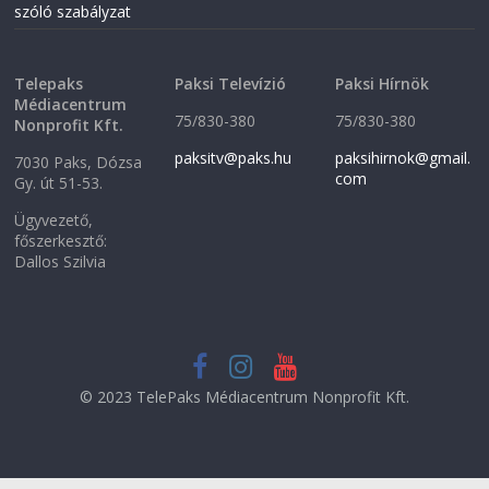
szóló szabályzat
Telepaks
Paksi Televízió
Paksi Hírnök
Médiacentrum
75/830-380
75/830-380
Nonprofit Kft.
paksitv@paks.hu
paksihirnok@gmail.
7030 Paks, Dózsa
com
Gy. út 51-53.
Ügyvezető,
főszerkesztő:
Dallos Szilvia
© 2023 TelePaks Médiacentrum Nonprofit Kft.