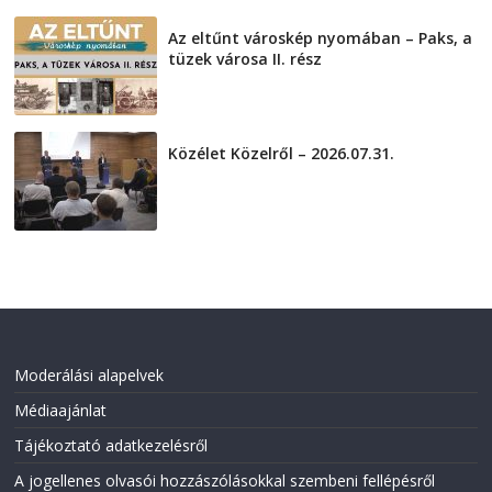
Az eltűnt városkép nyomában – Paks, a
tüzek városa II. rész
2026-08-01
Közélet Közelről – 2026.07.31.
2026-07-31
Moderálási alapelvek
Médiaajánlat
Tájékoztató adatkezelésről
A jogellenes olvasói hozzászólásokkal szembeni fellépésről