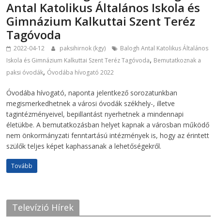
Antal Katolikus Általános Iskola és
Gimnázium Kalkuttai Szent Teréz
Tagóvoda
2022-04-12
paksihirnok (kgy)
Balogh Antal Katolikus Általános
,
Iskola és Gimnázium Kalkuttai Szent Teréz Tagóvoda
Bemutatkoznak a
,
paksi óvodák
Óvodába hívogató 2022
Óvodába hívogató, naponta jelentkező sorozatunkban
megismerkedhetnek a városi óvodák székhely-, illetve
tagintézményeivel, bepillantást nyerhetnek a mindennapi
életükbe. A bemutatkozásban helyet kapnak a városban működő
nem önkormányzati fenntartású intézmények is, hogy az érintett
szülők teljes képet kaphassanak a lehetőségekről.
Tovább
Televízió Hírek