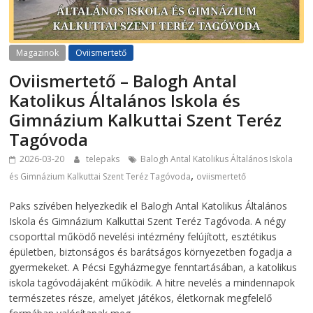
Magazinok
Oviismertető
Oviismertető – Balogh Antal
Katolikus Általános Iskola és
Gimnázium Kalkuttai Szent Teréz
Tagóvoda
2026-03-20
telepaks
Balogh Antal Katolikus Általános Iskola
,
és Gimnázium Kalkuttai Szent Teréz Tagóvoda
oviismertető
Paks szívében helyezkedik el Balogh Antal Katolikus Általános
Iskola és Gimnázium Kalkuttai Szent Teréz Tagóvoda. A négy
csoporttal működő nevelési intézmény felújított, esztétikus
épületben, biztonságos és barátságos környezetben fogadja a
gyermekeket. A Pécsi Egyházmegye fenntartásában, a katolikus
iskola tagóvodájaként működik. A hitre nevelés a mindennapok
természetes része, amelyet játékos, életkornak megfelelő