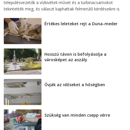
településvezetők a vízkivételi művet és a turbinacsarnokot
tekintették meg, és választ kaphattak felmerülő kérdéseikre is.
Értékes leleteket rejt a Duna-meder
2026-08-07
Hosszú távon is befolyásolja a
városképet az aszály
2026-08-07
Óvják az időseket a hőségben
2026-08-07
Szükség van minden csepp vérre
2026-08-07