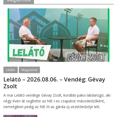
Lelátó
Magazinok
Lelátó – 2026.08.06. – Vendég: Gévay
Zsolt
2026-08-06
telepaks
A mai Lelátó vendége Gévay Zsolt, korábbi paksi labdarúgó, aki
négy éven át segítette az NB I-es csapatot másodedzőként,
nemrégiben pedig az NB III-as gárda új vezetőedzője lett.