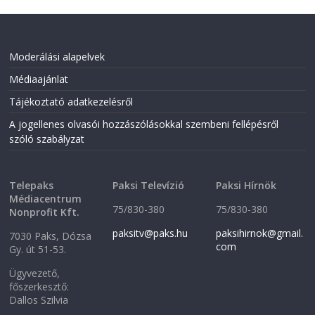
Moderálási alapelvek
Médiaajánlat
Tájékoztató adatkezelésről
A jogellenes olvasói hozzászólásokkal szembeni fellépésről
szóló szabályzat
Telepaks
Paksi Televízió
Paksi Hírnök
Médiacentrum
75/830-380
75/830-380
Nonprofit Kft.
paksitv@paks.hu
paksihirnok@gmail.
7030 Paks, Dózsa
com
Gy. út 51-53.
Ügyvezető,
főszerkesztő:
Dallos Szilvia