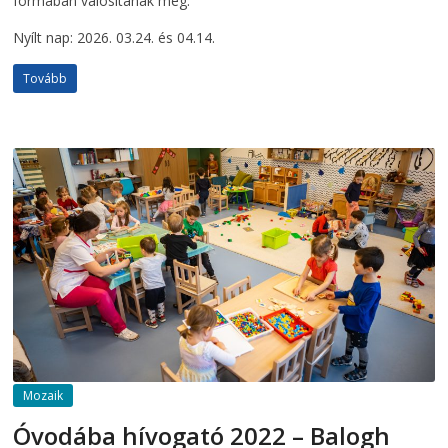
formában valósítanak meg.
Nyílt nap: 2026. 03.24. és 04.14.
Tovább
Mozaik
Óvodába hívogató 2022 – Balogh