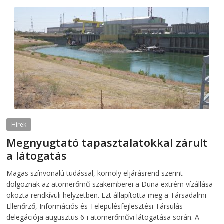
Hírek
Megnyugtató tapasztalatokkal zárult
a látogatás
2026-08-07
telepaks
Magas színvonalú tudással, komoly eljárásrend szerint
dolgoznak az atomerőmű szakemberei a Duna extrém vízállása
okozta rendkívüli helyzetben. Ezt állapította meg a Társadalmi
Ellenőrző, Információs és Településfejlesztési Társulás
delegációja augusztus 6-i atomerőművi látogatása során. A