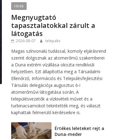
Hírek
Megnyugtató
tapasztalatokkal zárult a
látogatás
2026-08-07
telepaks
Magas színvonalú tudással, komoly eljárásrend
szerint dolgoznak az atomerőmű szakemberei
a Duna extrém vízállása okozta rendkívüli
helyzetben. Ezt állapította meg a Társadalmi
Ellenőrző, Információs és Településfejlesztési
Társulás delegációja augusztus 6-i
atomerőművi látogatása során. A
településvezetők a vízkivételi művet és a
turbinacsarnokot tekintették meg, és választ
kaphattak felmerülő kérdéseikre is.
Értékes leleteket rejt a
Duna-meder