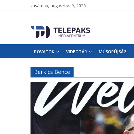
vasárnap, augusztus 9, 2026
TelePaks
Médiacentrum
ROVATOK
VIDEOTÁR
MŰSORÚJSÁG
TelePaks
Kistérségi
Televízió
Berkics Bence
honlapja