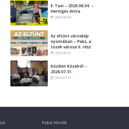
E-Taxi – 2026.08.04. –
Heringes Anita
2026-08-04
Az eltűnt városkép
nyomában – Paks, a
tüzek városa II. rész
2026-08-01
Közélet Közelről –
2026.07.31.
2026-07-31
zió
Paksi Hírnök