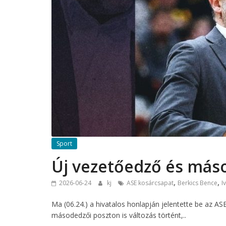
Sport
Új vezetőedző és más
,
,
2026-06-24
kj
ASE kosárcsapat
Berkics Bence
I
Ma (06.24.) a hivatalos honlapján jelentette be az A
másodedzői poszton is változás történt,..