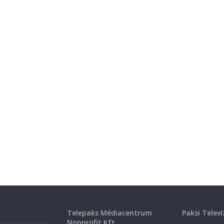
Telepaks Médiacentrum
Paksi Televí
Nonprofit Kft.