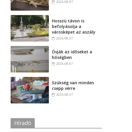
2026-08-07
Hosszú távon is
befolyásolja a
városképet az aszály
2026-08-07
Óvják az időseket a
hőségben
2026-08-07
Szükség van minden
csepp vérre
2026-08-07
Híradó