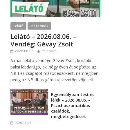
Lelátó
Magazinok
Lelátó – 2026.08.06. –
Vendég: Gévay Zsolt
2026-08-06
telepaks
A mai Lelátó vendége Gévay Zsolt, korábbi
paksi labdarúgó, aki négy éven át segítette az
NB I-es csapatot másodedzőként, nemrégiben
pedig az NB III-as gárda új vezetőedzője lett.
Egyensúlyban test és
lélek – 2026.08.05. –
Pszichoszomatikus
családok,
megbetegedések
2026-08-05