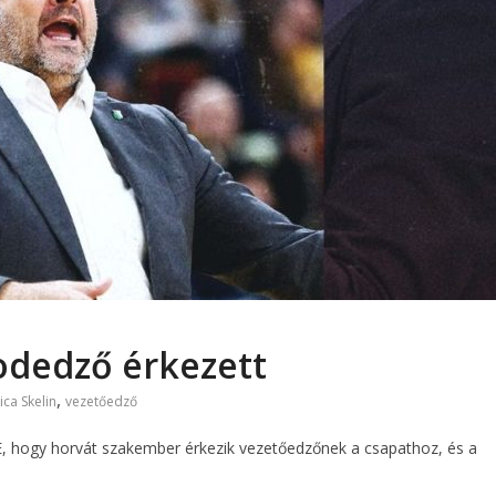
odedző érkezett
,
vica Skelin
vezetőedző
SE, hogy horvát szakember érkezik vezetőedzőnek a csapathoz, és a