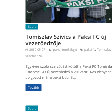
Sport
Tomiszlav Szivics a Paksi FC új
vezetőedzője
,
2019-05-27
paksihirnok (kgy)
paksi fc
Tomiszlav 
vezetőedző
Egy évre szóló szerződést kötött a Paksi FC Tomiszl
Sziviccsel. Az új vezetőedző a 2012/2013-as idényben
dolgozott már a paksi klubnál…
Tovább
Sport