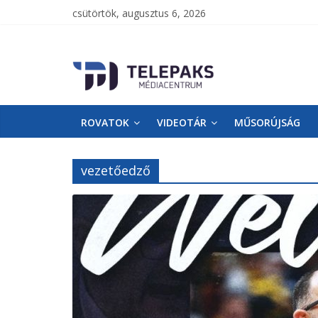
csütörtök, augusztus 6, 2026
TelePaks
Médiacentrum
ROVATOK
VIDEOTÁR
MŰSORÚJSÁG
TelePaks
Kistérségi
Televízió
vezetőedző
honlapja