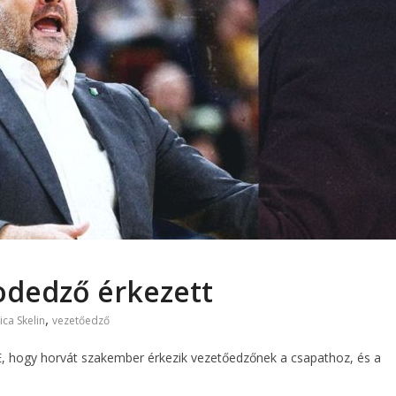
odedző érkezett
,
vica Skelin
vezetőedző
SE, hogy horvát szakember érkezik vezetőedzőnek a csapathoz, és a