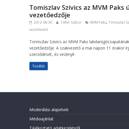
Tomiszlav Szivics az MVM Paks ú
vezetőedzője
,
2012-08-30
Faller Gábor
MVM Paks
Tomiszlav Sz
vezetőedző
Tomiszlav Szivics az MVM Paks labdarúgócsapatának
vezetőedzője. A szakvezető a mai napon 11 órakor írj
szerződését, és vezényli
Tovább
Moderálási alapelvek
Médiaajánlat
Tájékoztató adatkezelésről