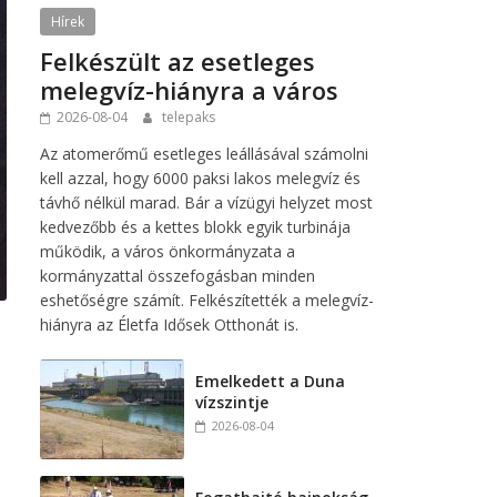
Hírek
Felkészült az esetleges
melegvíz-hiányra a város
2026-08-04
telepaks
Az atomerőmű esetleges leállásával számolni
kell azzal, hogy 6000 paksi lakos melegvíz és
távhő nélkül marad. Bár a vízügyi helyzet most
kedvezőbb és a kettes blokk egyik turbinája
működik, a város önkormányzata a
kormányzattal összefogásban minden
eshetőségre számít. Felkészítették a melegvíz-
hiányra az Életfa Idősek Otthonát is.
Emelkedett a Duna
vízszintje
2026-08-04