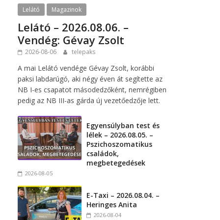
Lelátó
Magazinok
Lelátó – 2026.08.06. –
Vendég: Gévay Zsolt
2026-08-06
telepaks
A mai Lelátó vendége Gévay Zsolt, korábbi
paksi labdarúgó, aki négy éven át segítette az
NB I-es csapatot másodedzőként, nemrégiben
pedig az NB III-as gárda új vezetőedzője lett.
Egyensúlyban test és
lélek – 2026.08.05. –
Pszichoszomatikus
családok,
megbetegedések
2026-08-05
E-Taxi – 2026.08.04. –
Heringes Anita
2026-08-04