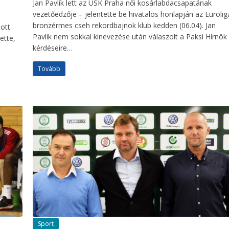
Jan Pavlík lett az USK Praha női kosárlabdacsapatának
vezetőedzője – jelentette be hivatalos honlapján az Eurolig
bronzérmes cseh rekordbajnok klub kedden (06.04). Jan
ott.
Pavlik nem sokkal kinevezése után válaszolt a Paksi Hírnök
ette,
kérdéseire…
Tovább
Sport