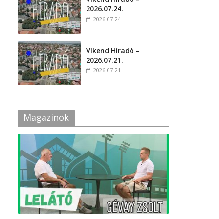
2026.07.24.
2026-07-24
i
Víkend Híradó –
2026.07.21.
2026-07-21
Magazinok