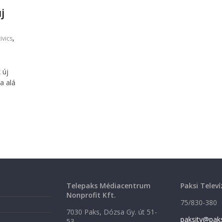
j
,
ivics
 új
a alá
Telepaks Médiacentrum
Paksi Televí
Nonprofit Kft.
75/830-380
7030 Paks, Dózsa Gy. út 51-
paksitv@pak
53.