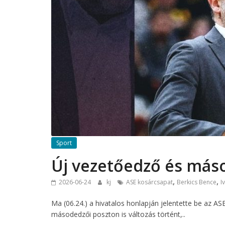
Sport
Új vezetőedző és más
,
,
2026-06-24
kj
ASE kosárcsapat
Berkics Bence
I
Ma (06.24.) a hivatalos honlapján jelentette be az A
másodedzői poszton is változás történt,..