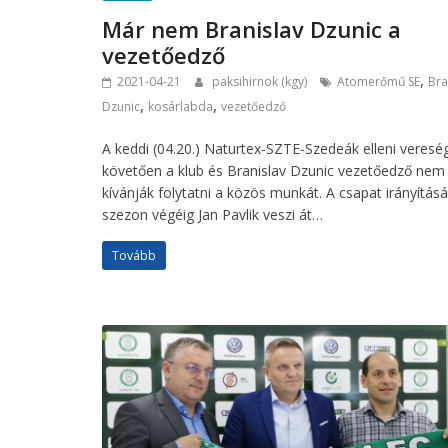
Már nem Branislav Dzunic a
vezetőedző
,
2021-04-21
paksihirnok (kgy)
Atomerőmű SE
Bra
,
,
Dzunic
kosárlabda
vezetőedző
A keddi (04.20.) Naturtex-SZTE-Szedeák elleni veresé
követően a klub és Branislav Dzunic vezetőedző nem
kívánják folytatni a közös munkát. A csapat irányításá
szezon végéig Jan Pavlik veszi át…
Tovább