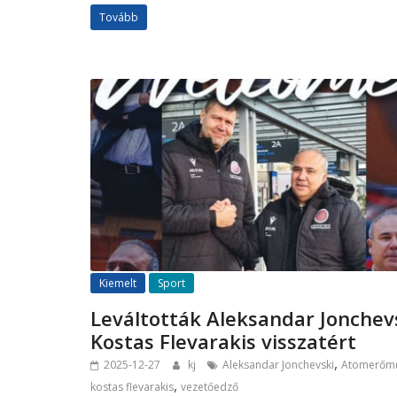
Tovább
Kiemelt
Sport
Leváltották Aleksandar Jonchevs
Kostas Flevarakis visszatért
,
2025-12-27
kj
Aleksandar Jonchevski
Atomerőmű
,
kostas flevarakis
vezetőedző