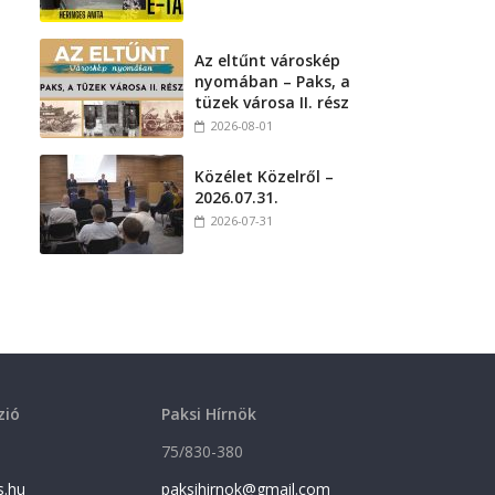
Az eltűnt városkép
nyomában – Paks, a
tüzek városa II. rész
2026-08-01
Közélet Közelről –
2026.07.31.
2026-07-31
zió
Paksi Hírnök
75/830-380
s.hu
paksihirnok@gmail.com