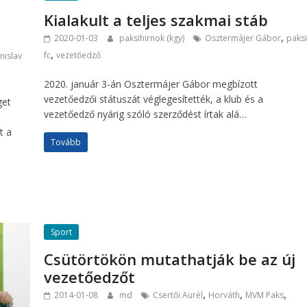
Kialakult a teljes szakmai stáb
,
2020-01-03
paksihirnok (kgy)
Osztermájer Gábor
paks
,
fc
vezetőedző
nislav
2020. január 3-án Osztermájer Gábor megbízott
vezetőedzői státuszát véglegesítették, a klub és a
get
vezetőedző nyárig szóló szerződést írtak alá…
t a
Tovább
Sport
Csütörtökön mutathatják be az új
vezetőedzőt
,
,
,
2014-01-08
md
Csertői Aurél
Horváth
MVM Paks