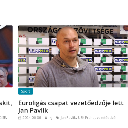
Sport
kit,
Euroligás csapat vezetőedzője lett
Jan Pavlik
,
,
,
 SE
2024-06-06
kj
Jan Pavlik
USK Praha
vezetőedző