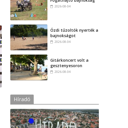
Fogathajtó bajnokság
2026-08-04
Ózdi tűzoltók nyerték a
bajnokságot
2026-08-04
Gitárkoncert volt a
gesztenyesoron
2026-08-04
Híradó