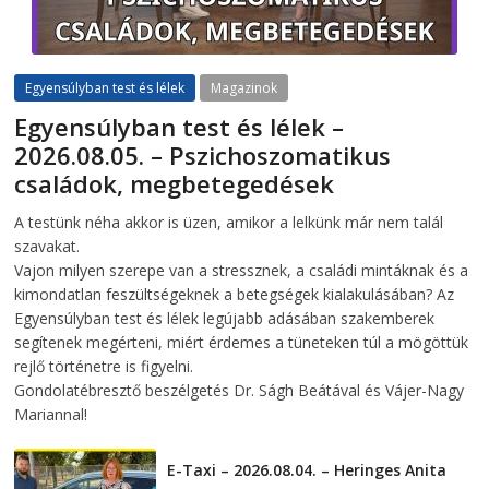
Egyensúlyban test és lélek
Magazinok
Egyensúlyban test és lélek –
2026.08.05. – Pszichoszomatikus
családok, megbetegedések
2026-08-05
telepaks
A testünk néha akkor is üzen, amikor a lelkünk már nem talál
szavakat.
Vajon milyen szerepe van a stressznek, a családi mintáknak és a
kimondatlan feszültségeknek a betegségek kialakulásában? Az
Egyensúlyban test és lélek legújabb adásában szakemberek
segítenek megérteni, miért érdemes a tüneteken túl a mögöttük
rejlő történetre is figyelni.
Gondolatébresztő beszélgetés Dr. Ságh Beátával és Vájer-Nagy
Mariannal!
E-Taxi – 2026.08.04. – Heringes Anita