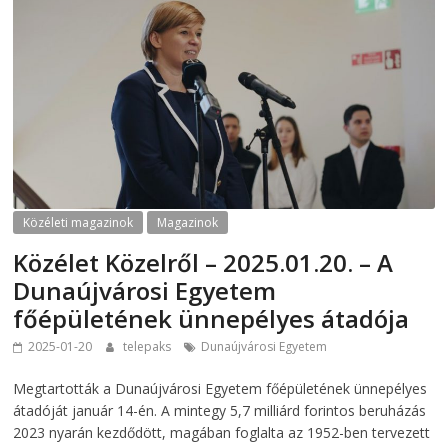
Közéleti magazinok
Magazinok
Közélet Közelről – 2025.01.20. – A
Dunaújvárosi Egyetem
főépületének ünnepélyes átadója
2025-01-20
telepaks
Dunaújvárosi Egyetem
Megtartották a Dunaújvárosi Egyetem főépületének ünnepélyes
átadóját január 14-én. A mintegy 5,7 milliárd forintos beruházás
2023 nyarán kezdődött, magában foglalta az 1952-ben tervezett