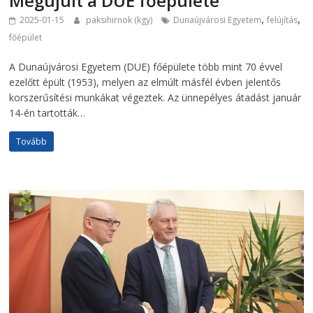
Megújult a DUE főépülete
,
,
2025-01-15
paksihirnok (kgy)
Dunaújvárosi Egyetem
felújítás
főépület
A Dunaújvárosi Egyetem (DUE) főépülete több mint 70 évvel
ezelőtt épült (1953), melyen az elmúlt másfél évben jelentős
korszerűsítési munkákat végeztek. Az ünnepélyes átadást január
14-én tartották…
Tovább