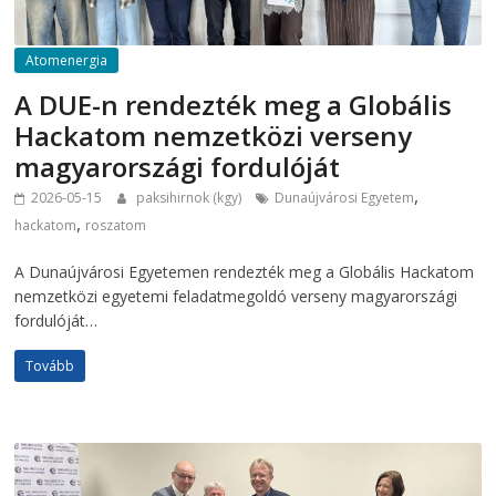
Atomenergia
A DUE-n rendezték meg a Globális
Hackatom nemzetközi verseny
magyarországi fordulóját
,
2026-05-15
paksihirnok (kgy)
Dunaújvárosi Egyetem
,
hackatom
roszatom
A Dunaújvárosi Egyetemen rendezték meg a Globális Hackatom
nemzetközi egyetemi feladatmegoldó verseny magyarországi
fordulóját…
Tovább