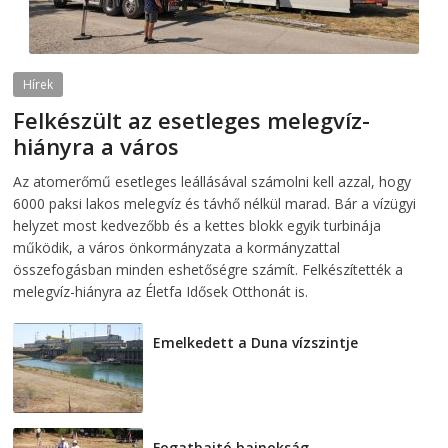
Hírek
Felkészült az esetleges melegvíz-
hiányra a város
2026-08-04
telepaks
Az atomerőmű esetleges leállásával számolni kell azzal, hogy
6000 paksi lakos melegvíz és távhő nélkül marad. Bár a vízügyi
helyzet most kedvezőbb és a kettes blokk egyik turbinája
működik, a város önkormányzata a kormányzattal
összefogásban minden eshetőségre számít. Felkészítették a
melegvíz-hiányra az Életfa Idősek Otthonát is.
Emelkedett a Duna vízszintje
2026-08-04
Fogathajtó bajnokság