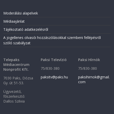
Moderálási alapelvek
Médiaajánlat
Tájékoztató adatkezelésről
A jogellenes olvasói hozzászólásokkal szembeni fellépésről
szóló szabályzat
Telepaks
Paksi Televízió
Paksi Hírnök
Médiacentrum
75/830-380
75/830-380
Nonprofit Kft.
paksitv@paks.hu
paksihirnok@gmail.
7030 Paks, Dózsa
com
Gy. út 51-53.
Ügyvezető,
főszerkesztő:
Dallos Szilvia