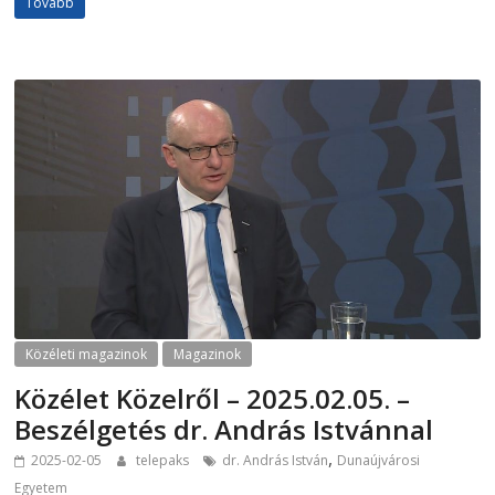
Tovább
Közéleti magazinok
Magazinok
Közélet Közelről – 2025.02.05. –
Beszélgetés dr. András Istvánnal
,
2025-02-05
telepaks
dr. András István
Dunaújvárosi
Egyetem