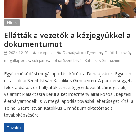
Hírek
Ellátták a vezetők a kézjegyükkel a
dokumentumot
,
,
2024-12-03
telepaks
Dunaújvárosi Egyetem
Felföldi László
,
,
megállapodás
süli jános
Tolnai Szent István Katolikus Gimnázium
Együttműködési megállapodást kötött a Dunaújvárosi Egyetem
és a Tolnai Szent István Katolikus Gimnázium. A partnerséggel a
felek a diákok és hallgatók tehetséggondozását támogatják,
valamint kialakításra kerül a két intézmény által közös „Képzési
életpályamodell” is. A megállapodás továbbá lehetőséget kínál a
Tolnai Szent István Katolikus Gimnázium oktatóinak a
továbbképzésére.
Tovább