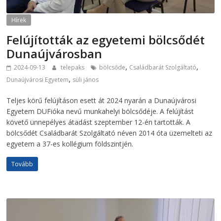
Hírek
Felújították az egyetemi bölcsődét
Dunaújvárosban
,
,
2024-09-13
telepaks
bölcsőde
Családbarát Szolgáltató
,
Dunaújvárosi Egyetem
süli jános
Teljes körű felújításon esett át 2024 nyarán a Dunaújvárosi
Egyetem DUFióka nevű munkahelyi bölcsődéje. A felújítást
követő ünnepélyes átadást szeptember 12-én tartották. A
bölcsődét Családbarát Szolgáltató néven 2014 óta üzemelteti az
egyetem a 37-es kollégium földszintjén.
Tovább