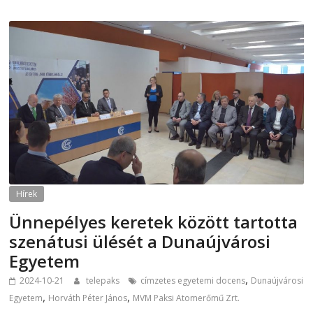
Hírek
Ünnepélyes keretek között tartotta
szenátusi ülését a Dunaújvárosi
Egyetem
,
2024-10-21
telepaks
címzetes egyetemi docens
Dunaújvárosi
,
,
Egyetem
Horváth Péter János
MVM Paksi Atomerőmű Zrt.