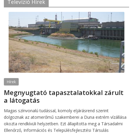
Televízió Hírek
Hírek
Megnyugtató tapasztalatokkal zárult
a látogatás
2026-08-07
telepaks
Magas színvonalú tudással, komoly eljárásrend szerint
dolgoznak az atomerőmű szakemberei a Duna extrém vízállása
okozta rendkívüli helyzetben. Ezt állapította meg a Társadalmi
Ellenőrző, Információs és Településfejlesztési Társulás