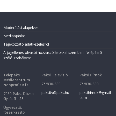
Moderálási alapelvek
Médiaajánlat
Tájékoztató adatkezelésről
A jogellenes olvasói hozzászólásokkal szembeni fellépésről
szóló szabályzat
Telepaks
Paksi Televízió
Paksi Hírnök
Médiacentrum
75/830-380
75/830-380
Nonprofit Kft.
paksitv@paks.hu
paksihirnok@gmail.
7030 Paks, Dózsa
com
Gy. út 51-53.
Ügyvezető,
főszerkesztő: