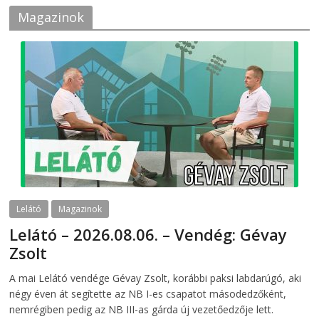
Magazinok
Lelátó
Magazinok
Lelátó – 2026.08.06. – Vendég: Gévay
Zsolt
2026-08-06
telepaks
A mai Lelátó vendége Gévay Zsolt, korábbi paksi labdarúgó, aki
négy éven át segítette az NB I-es csapatot másodedzőként,
nemrégiben pedig az NB III-as gárda új vezetőedzője lett.