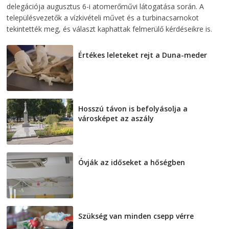
delegációja augusztus 6-i atomerőművi látogatása során. A
településvezetők a vízkivételi művet és a turbinacsarnokot
tekintették meg, és választ kaphattak felmerülő kérdéseikre is.
Értékes leleteket rejt a Duna-meder
2026-08-07
Hosszú távon is befolyásolja a
városképet az aszály
2026-08-07
Óvják az időseket a hőségben
2026-08-07
Szükség van minden csepp vérre
2026-08-07