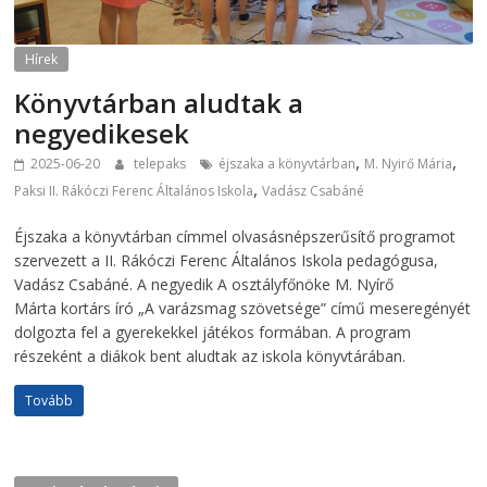
Hírek
Könyvtárban aludtak a
negyedikesek
,
,
2025-06-20
telepaks
éjszaka a könyvtárban
M. Nyirő Mária
,
Paksi II. Rákóczi Ferenc Általános Iskola
Vadász Csabáné
Éjszaka a könyvtárban címmel olvasásnépszerűsítő programot
szervezett a II. Rákóczi Ferenc Általános Iskola pedagógusa,
Vadász Csabáné. A negyedik A osztályfőnöke M. Nyírő
Márta kortárs író „A varázsmag szövetsége” című meseregényét
dolgozta fel a gyerekekkel játékos formában. A program
részeként a diákok bent aludtak az iskola könyvtárában.
Tovább